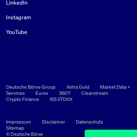
LinkedIn
Instagram
YouTube
Deutsche Börse Group
Xetra Gold
Market Data +
Services
Eurex
360T
Clearstream
Crypto Finance
ISS STOXX
Impressum
Disclaimer
Datenschutz
Sitemap
© Deutsche Börse