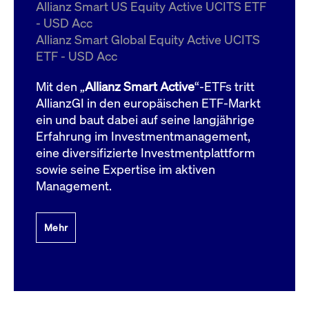
um d
Allianz Smart US Equity Active UCITS ETF
anzu
- USD Acc
ApplicationGatewayAffinityCORS
www.cashmarket.deutsche-
Session
Dies
Allianz Smart Global Equity Active UCITS
boerse.com
Ver
Last
ETF - USD Acc
um s
Clie
glei
Mit den „
Allianz Smart Active
“-ETFs tritt
Brow
werd
AllianzGI in den europäischen ETF-Markt
Benu
ein und baut dabei auf seine langjährige
die 
effe
Erfahrung im Investmentmanagement,
Ress
verb
eine diversifizierte Investmentplattform
unte
(Cro
sowie seine Expertise im aktiven
Shar
Management.
Bear
in v
Bere
Mehr
Gültig
Name
Anbieter / Domain
Beschreibung
Anbieter /
bis
Gültig
Name
Beschreibung
Domain
bis
_pk_id.7.931a
www.cashmarket.deutsche-
1 Jahr
Dieser Cookie-Name
boerse.com
ist mit der Open-