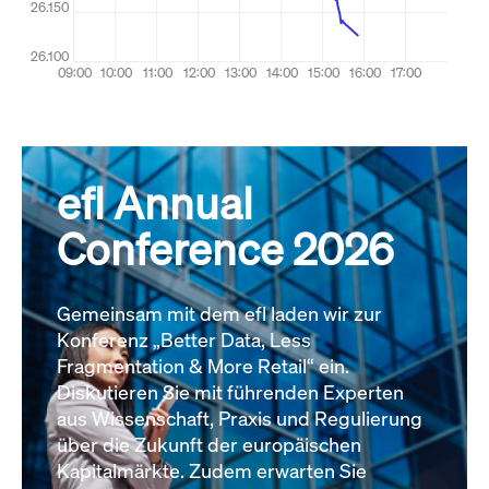
efl Annual
Conference 2026
Gemeinsam mit dem efl laden wir zur
Konferenz „Better Data, Less
Fragmentation & More Retail“ ein.
Diskutieren Sie mit führenden Experten
aus Wissenschaft, Praxis und Regulierung
über die Zukunft der europäischen
Kapitalmärkte. Zudem erwarten Sie