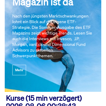
Magazin ist da
Nach den jüngsten Marktschwankungen
lohnt ein Blick auf die eigene ETF-
Strategie. Die Sommer-Ausgabe des ETF
Magazins zeigt wichtige Trends. Lesen Sie
auch die Interviews mit Invesco, J.P.
Morgan, vanEck und Dimensional Fund
Advisors zu aktuellen
Schwerpunktthemen.
Mehr
Kurse (15 min verzögert)