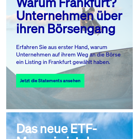
Warum Frankfurt?
MO.
DI.
MI.
DO.
FR.
SA.
SO.
Unternehmen über
1
2
ihren Börsengang
3
4
5
7
8
9
6
10
11
12
13
14
15
16
Erfahren Sie aus erster Hand, warum
Unternehmen auf ihrem Weg an die Börse
17
18
19
20
21
22
23
ein Listing in Frankfurt gewählt haben.
24
25
27
28
29
30
26
Jetzt die Statements ansehen
31
Alle Events
Das neue ETF-