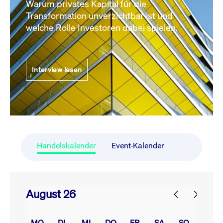
Warum privates Kapital für die
Transformation unverzichtbar ist und
welche Rolle Investoren dabei spielen.
Interview lesen
Handelskalender
Event-Kalender
August 26
prev
next
MO.
DI.
MI.
DO.
FR.
SA.
SO.