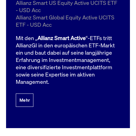
um d
Allianz Smart US Equity Active UCITS ETF
anzu
- USD Acc
ApplicationGatewayAffinityCORS
www.cashmarket.deutsche-
Session
Dies
Allianz Smart Global Equity Active UCITS
boerse.com
Ver
Last
ETF - USD Acc
um s
Clie
glei
Mit den „
Allianz Smart Active
“-ETFs tritt
Brow
werd
AllianzGI in den europäischen ETF-Markt
Benu
ein und baut dabei auf seine langjährige
die 
effe
Erfahrung im Investmentmanagement,
Ress
verb
eine diversifizierte Investmentplattform
unte
(Cro
sowie seine Expertise im aktiven
Shar
Management.
Bear
in v
Bere
Mehr
Gültig
Name
Anbieter / Domain
Beschreibung
Anbieter /
bis
Gültig
Name
Beschreibung
Domain
bis
_pk_id.7.931a
www.cashmarket.deutsche-
1 Jahr
Dieser Cookie-Name
boerse.com
ist mit der Open-