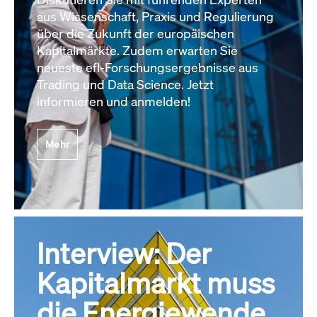
aus Wissenschaft, Praxis und Regulierung
über die Zukunft der europäischen
Kapitalmärkte. Zudem erwarten Sie
neueste efl-Forschungsergebnisse aus
Trading und Data Science. Jetzt
informieren und anmelden!
Mehr
Interview: Der
Kapitalmarkt muss
die Energiewende