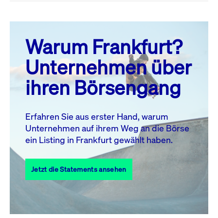
August 26
prev
next
Warum Frankfurt?
MO.
DI.
MI.
DO.
FR.
SA.
SO.
Unternehmen über
1
2
ihren Börsengang
3
4
5
6
8
9
7
10
11
12
13
14
15
16
Erfahren Sie aus erster Hand, warum
Unternehmen auf ihrem Weg an die Börse
17
18
19
20
21
22
23
ein Listing in Frankfurt gewählt haben.
24
25
27
28
29
30
26
Jetzt die Statements ansehen
31
Alle Events