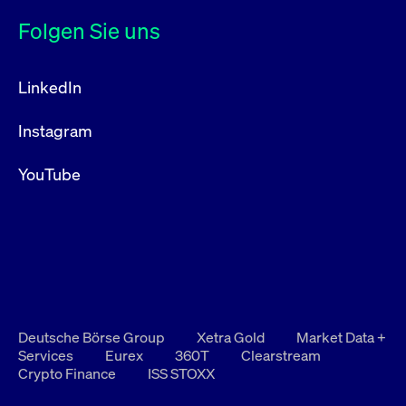
Folgen Sie uns
LinkedIn
Instagram
YouTube
Deutsche Börse Group
Xetra Gold
Market Data +
Services
Eurex
360T
Clearstream
Crypto Finance
ISS STOXX