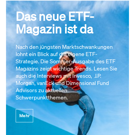
Das neue ETF-
Magazin ist da
Nach den jüngsten Marktschwankungen
lohnt ein Blick auf die eigene ETF-
Strategie. Die Sommer-Ausgabe des ETF
Magazins zeigt wichtige Trends. Lesen Sie
auch die Interviews mit Invesco, J.P.
Morgan, vanEck und Dimensional Fund
Advisors zu aktuellen
Schwerpunktthemen.
Mehr