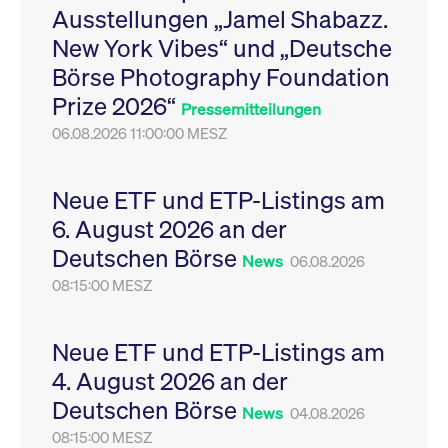
Ausstellungen „Jamel Shabazz.
Leistung der Website
VISITOR_PRIVACY_METADATA
YouTube
6
Dieses Cookie dient 
zu messen. Es handelt
.youtube.com
Monate
Speicherung der
New York Vibes“ und „Deutsche
sich um ein Muster-
Einwilligungs- und
Cookie, bei dem auf
Datenschutzbestim
Börse Photography Foundation
das Präfix _pk_ses
des Nutzers für ihre
eine kurze Reihe von
Interaktion mit der W
Prize 2026“
Zahlen und
Es erfasst Daten über
Pressemitteilungen
Buchstaben folgt, bei
Einwilligung des Bes
der es sich vermutlich
06.08.2026 11:00:00 MESZ
in Bezug auf verschi
um einen
Datenschutzrichtlini
Referenzcode für die
-einstellungen, um
Domain handelt, die
sicherzustellen, dass 
das Cookie setzt.
Präferenzen in zukünf
Neue ETF und ETP-Listings am
Sitzungen geehrt wer
6. August 2026 an der
Deutschen Börse
News
06.08.2026
08:15:00 MESZ
Neue ETF und ETP-Listings am
4. August 2026 an der
Deutschen Börse
News
04.08.2026
08:15:00 MESZ