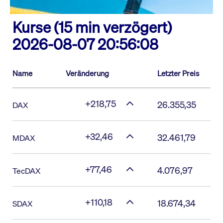
Kurse (15 min verzögert)
2026-08-07 20:56:08
Name
Veränderung
Letzter Preis
+218,75
26.355,35
DAX
+32,46
32.461,79
MDAX
+77,46
4.076,97
TecDAX
+110,18
18.674,34
SDAX