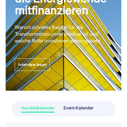
mitfinanzieren
Warum privates Kapital für die
Transformation unverzichtbar ist und
welche Rolle Investoren dabei spielen.
Interview lesen
Handelskalender
Event-Kalender