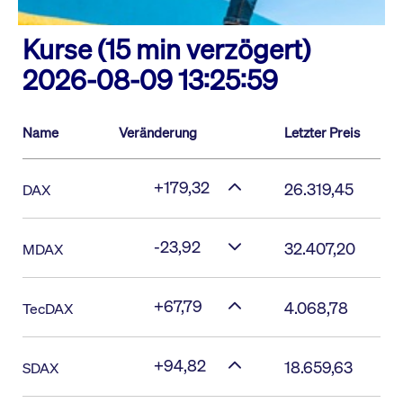
Kurse (15 min verzögert)
2026-08-09 13:25:59
Name
Veränderung
Letzter Preis
+179,32
26.319,45
DAX
-23,92
32.407,20
MDAX
+67,79
4.068,78
TecDAX
+94,82
18.659,63
SDAX