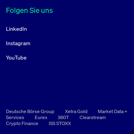
Folgen Sie uns
LinkedIn
Instagram
YouTube
Deutsche Börse Group
Xetra Gold
Market Data +
Services
Eurex
360T
Clearstream
Crypto Finance
ISS STOXX