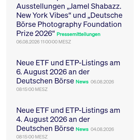
Ausstellungen „Jamel Shabazz.
Leistung der Website
VISITOR_PRIVACY_METADATA
YouTube
6
Dieses Cookie dient 
zu messen. Es handelt
.youtube.com
Monate
Speicherung der
New York Vibes“ und „Deutsche
sich um ein Muster-
Einwilligungs- und
Cookie, bei dem auf
Datenschutzbestim
Börse Photography Foundation
das Präfix _pk_ses
des Nutzers für ihre
eine kurze Reihe von
Interaktion mit der W
Prize 2026“
Zahlen und
Es erfasst Daten über
Pressemitteilungen
Buchstaben folgt, bei
Einwilligung des Bes
der es sich vermutlich
06.08.2026 11:00:00 MESZ
in Bezug auf verschi
um einen
Datenschutzrichtlini
Referenzcode für die
-einstellungen, um
Domain handelt, die
sicherzustellen, dass 
das Cookie setzt.
Präferenzen in zukünf
Neue ETF und ETP-Listings am
Sitzungen geehrt wer
6. August 2026 an der
Deutschen Börse
News
06.08.2026
08:15:00 MESZ
Neue ETF und ETP-Listings am
4. August 2026 an der
Deutschen Börse
News
04.08.2026
08:15:00 MESZ