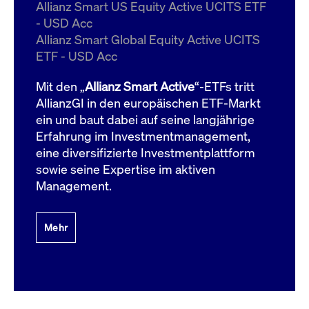
um d
Allianz Smart US Equity Active UCITS ETF
anzu
- USD Acc
ApplicationGatewayAffinityCORS
www.cashmarket.deutsche-
Session
Dies
Allianz Smart Global Equity Active UCITS
boerse.com
Ver
Last
ETF - USD Acc
um s
Clie
glei
Mit den „
Allianz Smart Active
“-ETFs tritt
Brow
werd
AllianzGI in den europäischen ETF-Markt
Benu
ein und baut dabei auf seine langjährige
die 
effe
Erfahrung im Investmentmanagement,
Ress
verb
eine diversifizierte Investmentplattform
unte
(Cro
sowie seine Expertise im aktiven
Shar
Management.
Bear
in v
Bere
Mehr
Gültig
Name
Anbieter / Domain
Beschreibung
Anbieter /
bis
Gültig
Name
Beschreibung
Domain
bis
_pk_id.7.931a
www.cashmarket.deutsche-
1 Jahr
Dieser Cookie-Name
boerse.com
ist mit der Open-