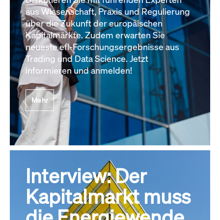
aus Wissenschaft, Praxis und Regulierung
über die Zukunft der europäischen
Kapitalmärkte. Zudem erwarten Sie
neueste efl-Forschungsergebnisse aus
Trading und Data Science. Jetzt
informieren und anmelden!
Mehr
Interview: Der
Kapitalmarkt muss
die Energiewende