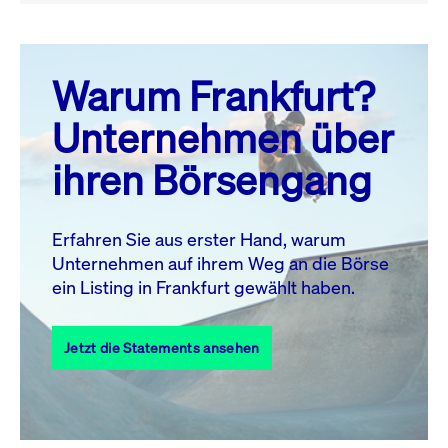
August 26
prev
next
Warum Frankfurt?
MO.
DI.
MI.
DO.
FR.
SA.
SO.
Unternehmen über
1
2
ihren Börsengang
3
4
5
6
7
8
9
10
11
12
13
14
15
16
Erfahren Sie aus erster Hand, warum
Unternehmen auf ihrem Weg an die Börse
17
18
19
20
21
22
23
ein Listing in Frankfurt gewählt haben.
24
25
27
28
29
30
26
Jetzt die Statements ansehen
31
Alle Events