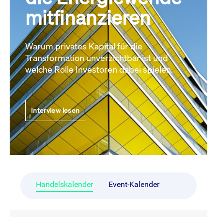
mitfinanzieren
Warum privates Kapital für die
Transformation unverzichtbar ist und
welche Rolle Investoren dabei spielen.
Interview lesen
Handelskalender
Event-Kalender