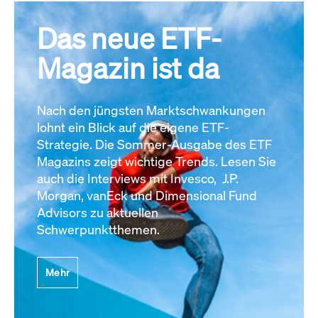
Das neue ETF-
Magazin ist da
Nach den jüngsten Marktschwankungen
lohnt ein Blick auf die eigene ETF-
Strategie. Die Sommer-Ausgabe des ETF
Magazins zeigt wichtige Trends. Lesen Sie
auch die Interviews mit Invesco, J.P.
Morgan, vanEck und Dimensional Fund
Advisors zu aktuellen
Schwerpunktthemen.
Mehr