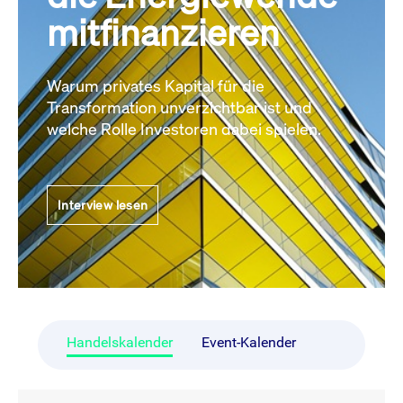
mitfinanzieren
Warum privates Kapital für die
Transformation unverzichtbar ist und
welche Rolle Investoren dabei spielen.
Interview lesen
Handelskalender
Event-Kalender