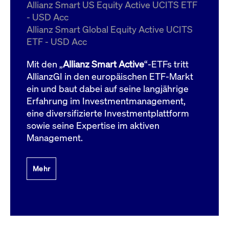
um d
Allianz Smart US Equity Active UCITS ETF
anzu
- USD Acc
ApplicationGatewayAffinityCORS
www.cashmarket.deutsche-
Session
Dies
Allianz Smart Global Equity Active UCITS
boerse.com
Ver
Last
ETF - USD Acc
um s
Clie
glei
Mit den „
Allianz Smart Active
“-ETFs tritt
Brow
werd
AllianzGI in den europäischen ETF-Markt
Benu
ein und baut dabei auf seine langjährige
die 
effe
Erfahrung im Investmentmanagement,
Ress
verb
eine diversifizierte Investmentplattform
unte
(Cro
sowie seine Expertise im aktiven
Shar
Management.
Bear
in v
Bere
Mehr
Gültig
Name
Anbieter / Domain
Beschreibung
Anbieter /
bis
Gültig
Name
Beschreibung
Domain
bis
_pk_id.7.931a
www.cashmarket.deutsche-
1 Jahr
Dieser Cookie-Name
boerse.com
ist mit der Open-