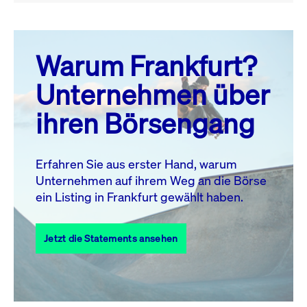
August 26
prev
next
Warum Frankfurt?
MO.
DI.
MI.
DO.
FR.
SA.
SO.
Unternehmen über
1
2
ihren Börsengang
3
4
5
6
7
9
8
10
11
12
13
14
15
16
Erfahren Sie aus erster Hand, warum
Unternehmen auf ihrem Weg an die Börse
17
18
19
20
21
22
23
ein Listing in Frankfurt gewählt haben.
24
25
27
28
29
30
26
Jetzt die Statements ansehen
31
Alle Events