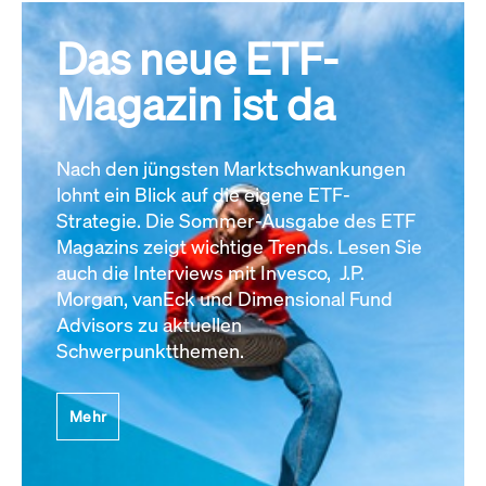
Das neue ETF-
Magazin ist da
Nach den jüngsten Marktschwankungen
lohnt ein Blick auf die eigene ETF-
Strategie. Die Sommer-Ausgabe des ETF
Magazins zeigt wichtige Trends. Lesen Sie
auch die Interviews mit Invesco, J.P.
Morgan, vanEck und Dimensional Fund
Advisors zu aktuellen
Schwerpunktthemen.
Mehr