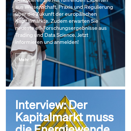
aus Wissenschaft, Praxis und Regulierung
über die Zukunft der europäischen
Kapitalmärkte. Zudem erwarten Sie
neueste efl-Forschungsergebnisse aus
Trading und Data Science. Jetzt
informieren und anmelden!
Mehr
Interview: Der
Kapitalmarkt muss
die Energiewende