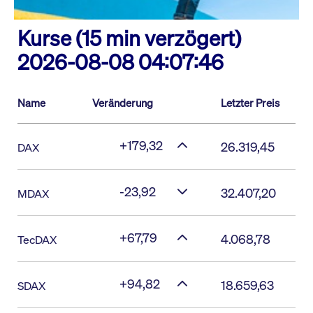
Kurse (15 min verzögert)
2026-08-08 04:07:46
Name
Veränderung
Letzter Preis
+179,32
26.319,45
DAX
-23,92
32.407,20
MDAX
+67,79
4.068,78
TecDAX
+94,82
18.659,63
SDAX