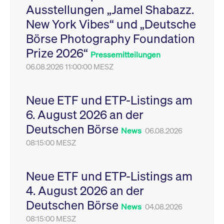
Ausstellungen „Jamel Shabazz.
Leistung der Website
VISITOR_PRIVACY_METADATA
YouTube
6
Dieses Cookie dient 
zu messen. Es handelt
.youtube.com
Monate
Speicherung der
New York Vibes“ und „Deutsche
sich um ein Muster-
Einwilligungs- und
Cookie, bei dem auf
Datenschutzbestim
Börse Photography Foundation
das Präfix _pk_ses
des Nutzers für ihre
eine kurze Reihe von
Interaktion mit der W
Prize 2026“
Zahlen und
Es erfasst Daten über
Pressemitteilungen
Buchstaben folgt, bei
Einwilligung des Bes
der es sich vermutlich
06.08.2026 11:00:00 MESZ
in Bezug auf verschi
um einen
Datenschutzrichtlini
Referenzcode für die
-einstellungen, um
Domain handelt, die
sicherzustellen, dass 
das Cookie setzt.
Präferenzen in zukünf
Neue ETF und ETP-Listings am
Sitzungen geehrt wer
6. August 2026 an der
Deutschen Börse
News
06.08.2026
08:15:00 MESZ
Neue ETF und ETP-Listings am
4. August 2026 an der
Deutschen Börse
News
04.08.2026
08:15:00 MESZ