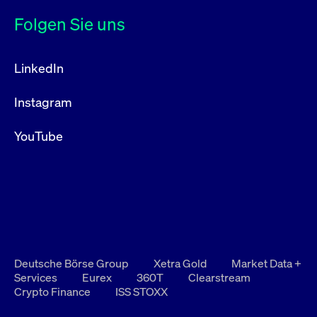
Folgen Sie uns
LinkedIn
Instagram
YouTube
Deutsche Börse Group
Xetra Gold
Market Data +
Services
Eurex
360T
Clearstream
Crypto Finance
ISS STOXX