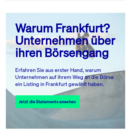
August 26
prev
next
Warum Frankfurt?
MO.
DI.
MI.
DO.
FR.
SA.
SO.
Unternehmen über
1
2
ihren Börsengang
3
4
5
6
7
9
8
10
11
12
13
14
15
16
Erfahren Sie aus erster Hand, warum
Unternehmen auf ihrem Weg an die Börse
17
18
19
20
21
22
23
ein Listing in Frankfurt gewählt haben.
24
25
27
28
29
30
26
Jetzt die Statements ansehen
31
Alle Events