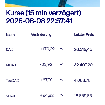
Kurse (15 min verzögert)
2026-08-08 22:57:41
Name
Veränderung
Letzter Preis
+179,32
26.319,45
DAX
-23,92
32.407,20
MDAX
+67,79
4.068,78
TecDAX
+94,82
18.659,63
SDAX