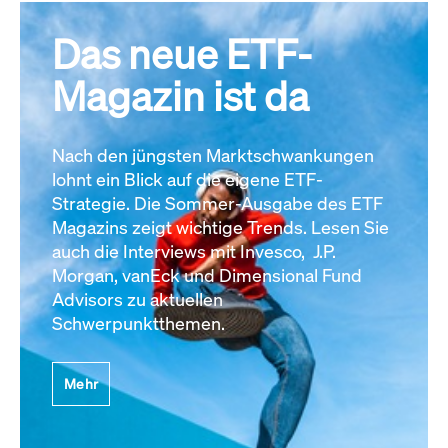
Das neue ETF-
Magazin ist da
Nach den jüngsten Marktschwankungen
lohnt ein Blick auf die eigene ETF-
Strategie. Die Sommer-Ausgabe des ETF
Magazins zeigt wichtige Trends. Lesen Sie
auch die Interviews mit Invesco, J.P.
Morgan, vanEck und Dimensional Fund
Advisors zu aktuellen
Schwerpunktthemen.
Mehr