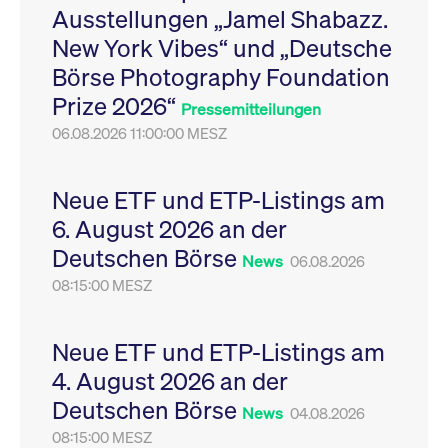
Ausstellungen „Jamel Shabazz.
Leistung der Website
VISITOR_PRIVACY_METADATA
YouTube
6
Dieses Cookie dient 
zu messen. Es handelt
.youtube.com
Monate
Speicherung der
New York Vibes“ und „Deutsche
sich um ein Muster-
Einwilligungs- und
Cookie, bei dem auf
Datenschutzbestim
Börse Photography Foundation
das Präfix _pk_ses
des Nutzers für ihre
eine kurze Reihe von
Interaktion mit der W
Prize 2026“
Zahlen und
Es erfasst Daten über
Pressemitteilungen
Buchstaben folgt, bei
Einwilligung des Bes
der es sich vermutlich
06.08.2026 11:00:00 MESZ
in Bezug auf verschi
um einen
Datenschutzrichtlini
Referenzcode für die
-einstellungen, um
Domain handelt, die
sicherzustellen, dass 
das Cookie setzt.
Präferenzen in zukünf
Neue ETF und ETP-Listings am
Sitzungen geehrt wer
6. August 2026 an der
Deutschen Börse
News
06.08.2026
08:15:00 MESZ
Neue ETF und ETP-Listings am
4. August 2026 an der
Deutschen Börse
News
04.08.2026
08:15:00 MESZ