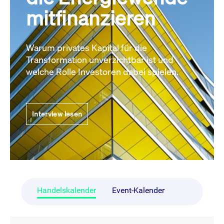
mitfinanzieren
Warum privates Kapital für die
Transformation unverzichtbar ist und
welche Rolle Investoren dabei spielen.
Interview lesen
Handelskalender
Event-Kalender