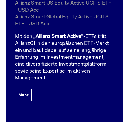
um d
Allianz Smart US Equity Active UCITS ETF
anzu
- USD Acc
ApplicationGatewayAffinityCORS
www.cashmarket.deutsche-
Session
Dies
Allianz Smart Global Equity Active UCITS
boerse.com
Ver
Last
ETF - USD Acc
um s
Clie
glei
Mit den „
Allianz Smart Active
“-ETFs tritt
Brow
werd
AllianzGI in den europäischen ETF-Markt
Benu
ein und baut dabei auf seine langjährige
die 
effe
Erfahrung im Investmentmanagement,
Ress
verb
eine diversifizierte Investmentplattform
unte
(Cro
sowie seine Expertise im aktiven
Shar
Management.
Bear
in v
Bere
Mehr
Gültig
Name
Anbieter / Domain
Beschreibung
Anbieter /
bis
Gültig
Name
Beschreibung
Domain
bis
_pk_id.7.931a
www.cashmarket.deutsche-
1 Jahr
Dieser Cookie-Name
boerse.com
ist mit der Open-