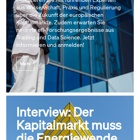
aus Wissenschaft, Praxis und Regulierung
über die Zukunft der europäischen
Kapitalmärkte. Zudem erwarten Sie
neueste efl-Forschungsergebnisse aus
Trading und Data Science. Jetzt
informieren und anmelden!
Mehr
Interview: Der
Kapitalmarkt muss
die Energiewende