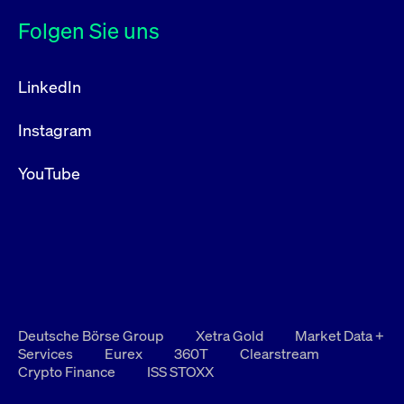
Folgen Sie uns
LinkedIn
Instagram
YouTube
Deutsche Börse Group
Xetra Gold
Market Data +
Services
Eurex
360T
Clearstream
Crypto Finance
ISS STOXX