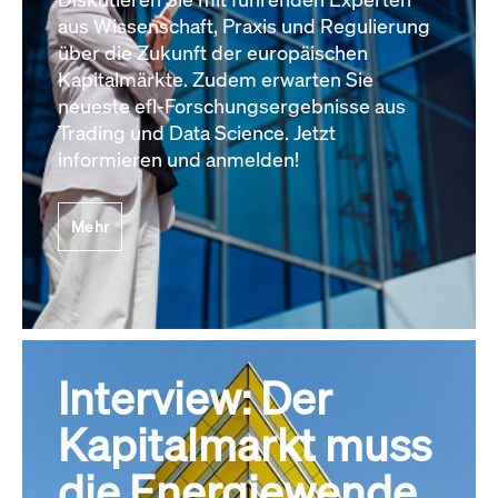
aus Wissenschaft, Praxis und Regulierung
über die Zukunft der europäischen
Kapitalmärkte. Zudem erwarten Sie
neueste efl-Forschungsergebnisse aus
Trading und Data Science. Jetzt
informieren und anmelden!
Mehr
Interview: Der
Kapitalmarkt muss
die Energiewende