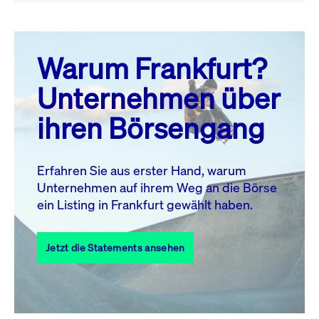
August 26
prev
next
Warum Frankfurt?
MO.
DI.
MI.
DO.
FR.
SA.
SO.
Unternehmen über
1
2
ihren Börsengang
3
4
5
6
7
8
9
10
11
12
13
14
15
16
Erfahren Sie aus erster Hand, warum
Unternehmen auf ihrem Weg an die Börse
17
18
19
20
21
22
23
ein Listing in Frankfurt gewählt haben.
24
25
27
28
29
30
26
Jetzt die Statements ansehen
31
Alle Events