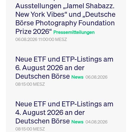
Ausstellungen „Jamel Shabazz.
Leistung der Website
VISITOR_PRIVACY_METADATA
YouTube
6
Dieses Cookie dient 
zu messen. Es handelt
.youtube.com
Monate
Speicherung der
New York Vibes“ und „Deutsche
sich um ein Muster-
Einwilligungs- und
Cookie, bei dem auf
Datenschutzbestim
Börse Photography Foundation
das Präfix _pk_ses
des Nutzers für ihre
eine kurze Reihe von
Interaktion mit der W
Prize 2026“
Zahlen und
Es erfasst Daten über
Pressemitteilungen
Buchstaben folgt, bei
Einwilligung des Bes
der es sich vermutlich
06.08.2026 11:00:00 MESZ
in Bezug auf verschi
um einen
Datenschutzrichtlini
Referenzcode für die
-einstellungen, um
Domain handelt, die
sicherzustellen, dass 
das Cookie setzt.
Präferenzen in zukünf
Neue ETF und ETP-Listings am
Sitzungen geehrt wer
6. August 2026 an der
Deutschen Börse
News
06.08.2026
08:15:00 MESZ
Neue ETF und ETP-Listings am
4. August 2026 an der
Deutschen Börse
News
04.08.2026
08:15:00 MESZ