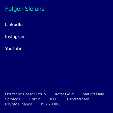
Folgen Sie uns
LinkedIn
Instagram
YouTube
Deutsche Börse Group
Xetra Gold
Market Data +
Services
Eurex
360T
Clearstream
Crypto Finance
ISS STOXX