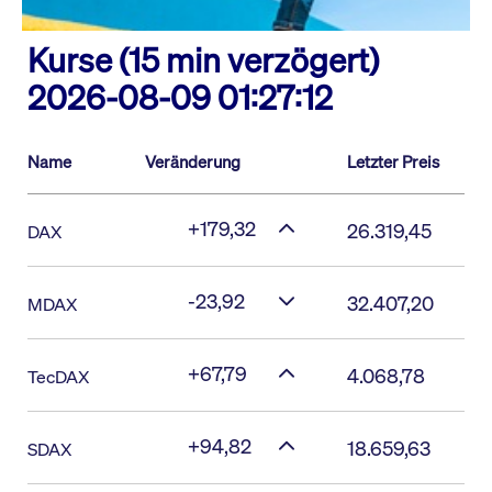
Kurse (15 min verzögert)
2026-08-09 01:27:12
Name
Veränderung
Letzter Preis
+179,32
26.319,45
DAX
-23,92
32.407,20
MDAX
+67,79
4.068,78
TecDAX
+94,82
18.659,63
SDAX