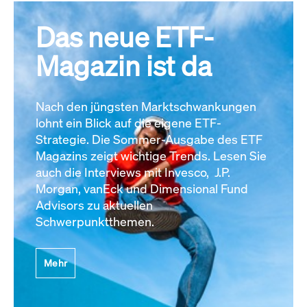
Das neue ETF-
Magazin ist da
Nach den jüngsten Marktschwankungen
lohnt ein Blick auf die eigene ETF-
Strategie. Die Sommer-Ausgabe des ETF
Magazins zeigt wichtige Trends. Lesen Sie
auch die Interviews mit Invesco, J.P.
Morgan, vanEck und Dimensional Fund
Advisors zu aktuellen
Schwerpunktthemen.
Mehr