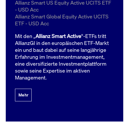
um d
Allianz Smart US Equity Active UCITS ETF
anzu
- USD Acc
ApplicationGatewayAffinityCORS
www.cashmarket.deutsche-
Session
Dies
Allianz Smart Global Equity Active UCITS
boerse.com
Ver
Last
ETF - USD Acc
um s
Clie
glei
Mit den „
Allianz Smart Active
“-ETFs tritt
Brow
werd
AllianzGI in den europäischen ETF-Markt
Benu
ein und baut dabei auf seine langjährige
die 
effe
Erfahrung im Investmentmanagement,
Ress
verb
eine diversifizierte Investmentplattform
unte
(Cro
sowie seine Expertise im aktiven
Shar
Management.
Bear
in v
Bere
Mehr
Gültig
Name
Anbieter / Domain
Beschreibung
Anbieter /
bis
Gültig
Name
Beschreibung
Domain
bis
_pk_id.7.931a
www.cashmarket.deutsche-
1 Jahr
Dieser Cookie-Name
boerse.com
ist mit der Open-