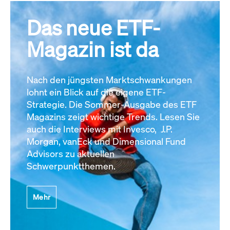
Das neue ETF-
Magazin ist da
Nach den jüngsten Marktschwankungen
lohnt ein Blick auf die eigene ETF-
Strategie. Die Sommer-Ausgabe des ETF
Magazins zeigt wichtige Trends. Lesen Sie
auch die Interviews mit Invesco, J.P.
Morgan, vanEck und Dimensional Fund
Advisors zu aktuellen
Schwerpunktthemen.
Mehr