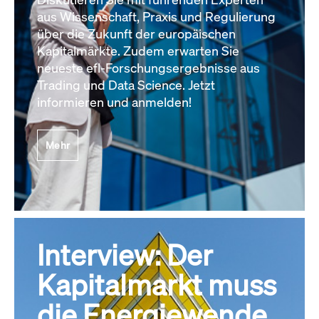
aus Wissenschaft, Praxis und Regulierung
über die Zukunft der europäischen
Kapitalmärkte. Zudem erwarten Sie
neueste efl-Forschungsergebnisse aus
Trading und Data Science. Jetzt
informieren und anmelden!
Mehr
Interview: Der
Kapitalmarkt muss
die Energiewende