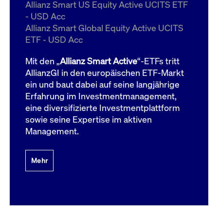
um d
Allianz Smart US Equity Active UCITS ETF
anzu
- USD Acc
ApplicationGatewayAffinityCORS
www.cashmarket.deutsche-
Session
Dies
Allianz Smart Global Equity Active UCITS
boerse.com
Ver
Last
ETF - USD Acc
um s
Clie
glei
Mit den „
Allianz Smart Active
“-ETFs tritt
Brow
werd
AllianzGI in den europäischen ETF-Markt
Benu
ein und baut dabei auf seine langjährige
die 
effe
Erfahrung im Investmentmanagement,
Ress
verb
eine diversifizierte Investmentplattform
unte
(Cro
sowie seine Expertise im aktiven
Shar
Management.
Bear
in v
Bere
Mehr
Gültig
Name
Anbieter / Domain
Beschreibung
Anbieter /
bis
Gültig
Name
Beschreibung
Domain
bis
_pk_id.7.931a
www.cashmarket.deutsche-
1 Jahr
Dieser Cookie-Name
boerse.com
ist mit der Open-