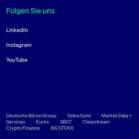
Folgen Sie uns
LinkedIn
Instagram
YouTube
Deutsche Börse Group
Xetra Gold
Market Data +
Services
Eurex
360T
Clearstream
Crypto Finance
ISS STOXX