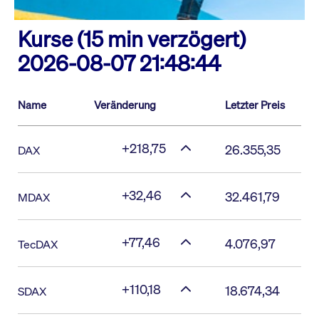
Kurse (15 min verzögert)
2026-08-07 21:48:44
Name
Veränderung
Letzter Preis
+218,75
26.355,35
DAX
+32,46
32.461,79
MDAX
+77,46
4.076,97
TecDAX
+110,18
18.674,34
SDAX