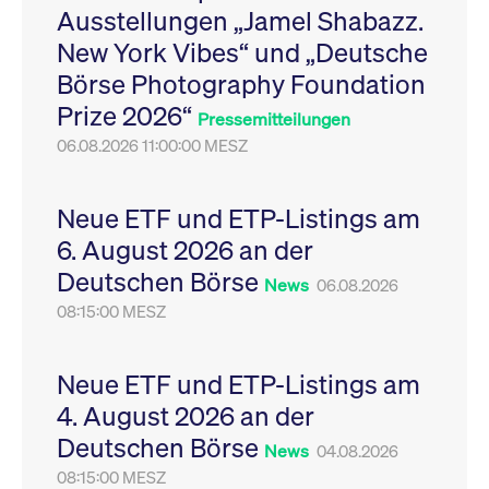
Ausstellungen „Jamel Shabazz.
Leistung der Website
VISITOR_PRIVACY_METADATA
YouTube
6
Dieses Cookie dient 
zu messen. Es handelt
.youtube.com
Monate
Speicherung der
New York Vibes“ und „Deutsche
sich um ein Muster-
Einwilligungs- und
Cookie, bei dem auf
Datenschutzbestim
Börse Photography Foundation
das Präfix _pk_ses
des Nutzers für ihre
eine kurze Reihe von
Interaktion mit der W
Prize 2026“
Zahlen und
Es erfasst Daten über
Pressemitteilungen
Buchstaben folgt, bei
Einwilligung des Bes
der es sich vermutlich
06.08.2026 11:00:00 MESZ
in Bezug auf verschi
um einen
Datenschutzrichtlini
Referenzcode für die
-einstellungen, um
Domain handelt, die
sicherzustellen, dass 
das Cookie setzt.
Präferenzen in zukünf
Neue ETF und ETP-Listings am
Sitzungen geehrt wer
6. August 2026 an der
Deutschen Börse
News
06.08.2026
08:15:00 MESZ
Neue ETF und ETP-Listings am
4. August 2026 an der
Deutschen Börse
News
04.08.2026
08:15:00 MESZ