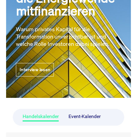
mitfinanzieren
Warum privates Kapital für die
Transformation unverzichtbar ist und
welche Rolle Investoren dabei spielen.
Interview lesen
Handelskalender
Event-Kalender