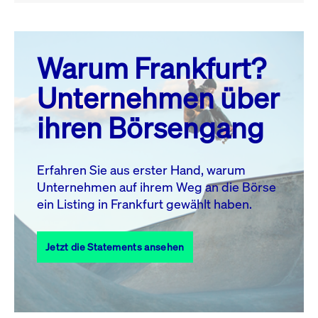
August 26
prev
next
Warum Frankfurt?
MO.
DI.
MI.
DO.
FR.
SA.
SO.
Unternehmen über
1
2
ihren Börsengang
3
4
5
6
8
9
7
10
11
12
13
14
15
16
Erfahren Sie aus erster Hand, warum
Unternehmen auf ihrem Weg an die Börse
17
18
19
20
21
22
23
ein Listing in Frankfurt gewählt haben.
24
25
27
28
29
30
26
Jetzt die Statements ansehen
31
Alle Events