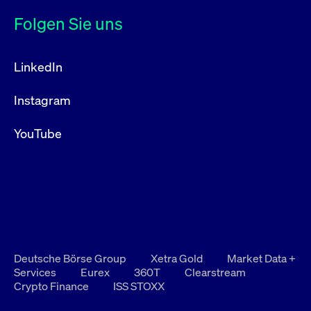
Folgen Sie uns
LinkedIn
Instagram
YouTube
Deutsche Börse Group
Xetra Gold
Market Data +
Services
Eurex
360T
Clearstream
Crypto Finance
ISS STOXX