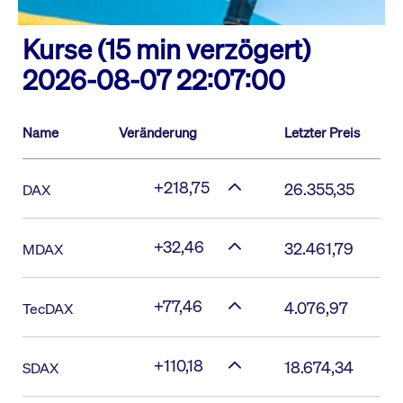
Kurse (15 min verzögert)
2026-08-07 22:07:00
Name
Veränderung
Letzter Preis
+218,75
26.355,35
DAX
+32,46
32.461,79
MDAX
+77,46
4.076,97
TecDAX
+110,18
18.674,34
SDAX