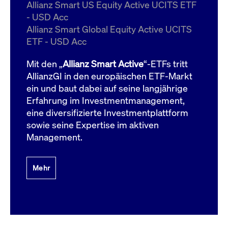
um d
Allianz Smart US Equity Active UCITS ETF
anzu
- USD Acc
ApplicationGatewayAffinityCORS
www.cashmarket.deutsche-
Session
Dies
Allianz Smart Global Equity Active UCITS
boerse.com
Ver
Last
ETF - USD Acc
um s
Clie
glei
Mit den „
Allianz Smart Active
“-ETFs tritt
Brow
werd
AllianzGI in den europäischen ETF-Markt
Benu
ein und baut dabei auf seine langjährige
die 
effe
Erfahrung im Investmentmanagement,
Ress
verb
eine diversifizierte Investmentplattform
unte
(Cro
sowie seine Expertise im aktiven
Shar
Management.
Bear
in v
Bere
Mehr
Gültig
Name
Anbieter / Domain
Beschreibung
Anbieter /
bis
Gültig
Name
Beschreibung
Domain
bis
_pk_id.7.931a
www.cashmarket.deutsche-
1 Jahr
Dieser Cookie-Name
boerse.com
ist mit der Open-