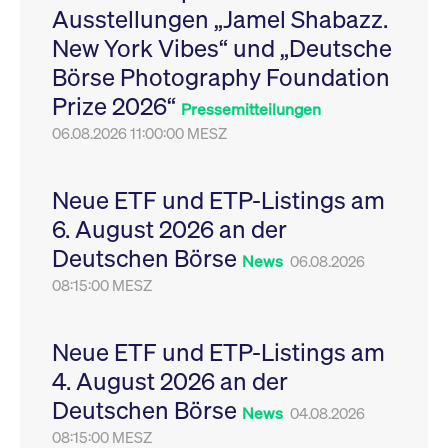
Ausstellungen „Jamel Shabazz.
Leistung der Website
VISITOR_PRIVACY_METADATA
YouTube
6
Dieses Cookie dient 
zu messen. Es handelt
.youtube.com
Monate
Speicherung der
New York Vibes“ und „Deutsche
sich um ein Muster-
Einwilligungs- und
Cookie, bei dem auf
Datenschutzbestim
Börse Photography Foundation
das Präfix _pk_ses
des Nutzers für ihre
eine kurze Reihe von
Interaktion mit der W
Prize 2026“
Zahlen und
Es erfasst Daten über
Pressemitteilungen
Buchstaben folgt, bei
Einwilligung des Bes
der es sich vermutlich
06.08.2026 11:00:00 MESZ
in Bezug auf verschi
um einen
Datenschutzrichtlini
Referenzcode für die
-einstellungen, um
Domain handelt, die
sicherzustellen, dass 
das Cookie setzt.
Präferenzen in zukünf
Neue ETF und ETP-Listings am
Sitzungen geehrt wer
6. August 2026 an der
Deutschen Börse
News
06.08.2026
08:15:00 MESZ
Neue ETF und ETP-Listings am
4. August 2026 an der
Deutschen Börse
News
04.08.2026
08:15:00 MESZ