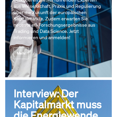
aus Wissenschaft, Praxis und Regulierung
über die Zukunft der europäischen
Kapitalmärkte. Zudem erwarten Sie
neueste efl-Forschungsergebnisse aus
Trading und Data Science. Jetzt
informieren und anmelden!
Mehr
Interview: Der
Kapitalmarkt muss
die Energiewende