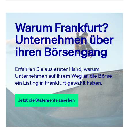
August 26
prev
next
Warum Frankfurt?
MO.
DI.
MI.
DO.
FR.
SA.
SO.
Unternehmen über
1
2
ihren Börsengang
3
4
5
6
8
9
7
10
11
12
13
14
15
16
Erfahren Sie aus erster Hand, warum
Unternehmen auf ihrem Weg an die Börse
17
18
19
20
21
22
23
ein Listing in Frankfurt gewählt haben.
24
25
27
28
29
30
26
Jetzt die Statements ansehen
31
Alle Events