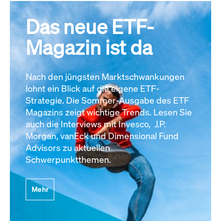
Das neue ETF-
Magazin ist da
Nach den jüngsten Marktschwankungen
lohnt ein Blick auf die eigene ETF-
Strategie. Die Sommer-Ausgabe des ETF
Magazins zeigt wichtige Trends. Lesen Sie
auch die Interviews mit Invesco, J.P.
Morgan, vanEck und Dimensional Fund
Advisors zu aktuellen
Schwerpunktthemen.
Mehr