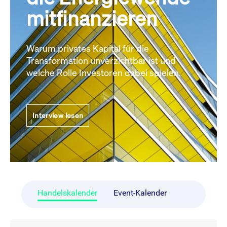
mitfinanzieren
Warum privates Kapital für die
Transformation unverzichtbar ist und
welche Rolle Investoren dabei spielen.
Interview lesen
Handelskalender
Event-Kalender