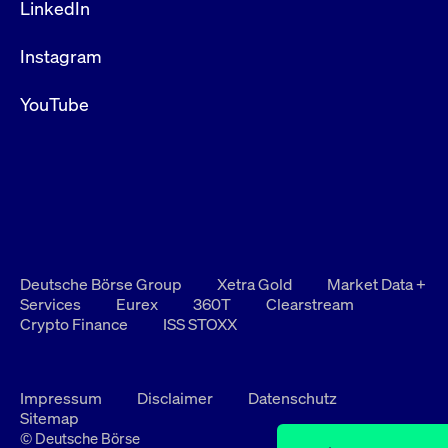
LinkedIn
Instagram
YouTube
Deutsche Börse Group
Xetra Gold
Market Data +
Services
Eurex
360T
Clearstream
Crypto Finance
ISS STOXX
Impressum
Disclaimer
Datenschutz
Sitemap
© Deutsche Börse