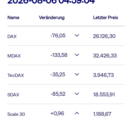
2026-08-06 04:59:04
Name
Veränderung
Letzter Preis
-76,05
26.126,30
DAX
-133,58
32.426,33
MDAX
-35,25
3.946,73
TecDAX
-85,52
18.553,91
SDAX
+0,96
1.188,67
Scale 30