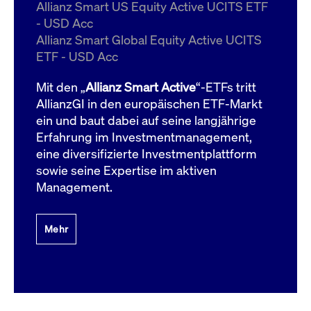
um d
Allianz Smart US Equity Active UCITS ETF
anzu
- USD Acc
ApplicationGatewayAffinityCORS
www.cashmarket.deutsche-
Session
Dies
Allianz Smart Global Equity Active UCITS
boerse.com
Ver
Last
ETF - USD Acc
um s
Clie
glei
Mit den „
Allianz Smart Active
“-ETFs tritt
Brow
werd
AllianzGI in den europäischen ETF-Markt
Benu
ein und baut dabei auf seine langjährige
die 
effe
Erfahrung im Investmentmanagement,
Ress
verb
eine diversifizierte Investmentplattform
unte
(Cro
sowie seine Expertise im aktiven
Shar
Management.
Bear
in v
Bere
Mehr
Gültig
Name
Anbieter / Domain
Beschreibung
Anbieter /
bis
Gültig
Name
Beschreibung
Domain
bis
_pk_id.7.931a
www.cashmarket.deutsche-
1 Jahr
Dieser Cookie-Name
boerse.com
ist mit der Open-