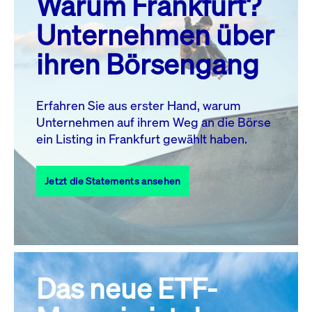
Warum Frankfurt?
MO.
DI.
MI.
DO.
FR.
SA.
SO.
Unternehmen über
1
2
ihren Börsengang
3
4
5
7
8
9
6
10
11
12
13
14
15
16
Erfahren Sie aus erster Hand, warum
Unternehmen auf ihrem Weg an die Börse
17
18
19
20
21
22
23
ein Listing in Frankfurt gewählt haben.
24
25
27
28
29
30
26
Jetzt die Statements ansehen
31
Alle Events
Das neue ETF-