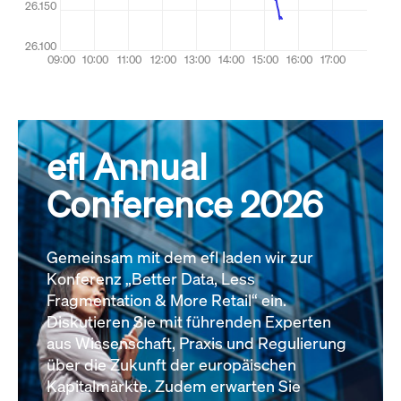
efl Annual
Conference 2026
Gemeinsam mit dem efl laden wir zur
Konferenz „Better Data, Less
Fragmentation & More Retail“ ein.
Diskutieren Sie mit führenden Experten
aus Wissenschaft, Praxis und Regulierung
über die Zukunft der europäischen
Kapitalmärkte. Zudem erwarten Sie