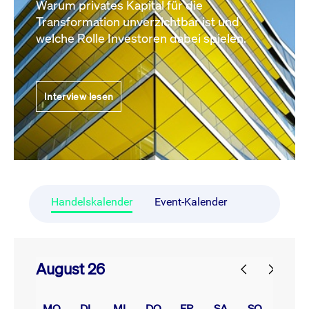
Warum privates Kapital für die
Transformation unverzichtbar ist und
welche Rolle Investoren dabei spielen.
Interview lesen
Handelskalender
Event-Kalender
August 26
prev
next
MO.
DI.
MI.
DO.
FR.
SA.
SO.