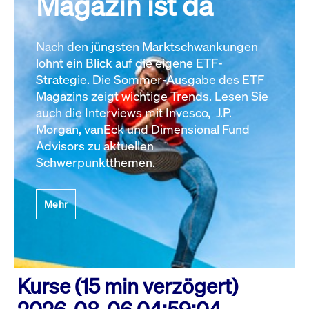
Magazin ist da
Nach den jüngsten Marktschwankungen
lohnt ein Blick auf die eigene ETF-
Strategie. Die Sommer-Ausgabe des ETF
Magazins zeigt wichtige Trends. Lesen Sie
auch die Interviews mit Invesco, J.P.
Morgan, vanEck und Dimensional Fund
Advisors zu aktuellen
Schwerpunktthemen.
Mehr
Kurse (15 min verzögert)