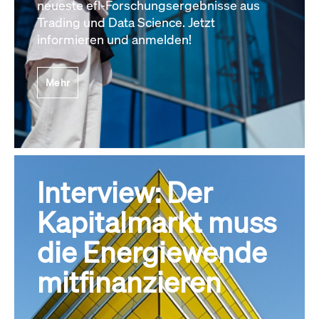
neueste efl-Forschungsergebnisse aus
Trading und Data Science. Jetzt
informieren und anmelden!
Mehr
Interview: Der
Kapitalmarkt muss
die Energiewende
mitfinanzieren