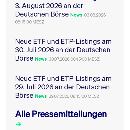
3. August 2026 an der
Leistung der Website
VISITOR_PRIVACY_METADATA
YouTube
6
Dieses Cookie dient 
zu messen. Es handelt
.youtube.com
Monate
Speicherung der
Deutschen Börse
sich um ein Muster-
Einwilligungs- und
News
03.08.2026
Cookie, bei dem auf
Datenschutzbestim
das Präfix _pk_ses
08:15:00 MESZ
des Nutzers für ihre
eine kurze Reihe von
Interaktion mit der W
Zahlen und
Es erfasst Daten über
Buchstaben folgt, bei
Einwilligung des Bes
der es sich vermutlich
in Bezug auf verschi
Neue ETF und ETP-Listings am
um einen
Datenschutzrichtlini
Referenzcode für die
-einstellungen, um
30. Juli 2026 an der Deutschen
Domain handelt, die
sicherzustellen, dass 
das Cookie setzt.
Präferenzen in zukünf
Börse
News
30.07.2026 08:15:00 MESZ
Sitzungen geehrt wer
Neue ETF und ETP-Listings am
29. Juli 2026 an der Deutschen
Börse
News
29.07.2026 08:15:00 MESZ
Alle Pressemitteilungen