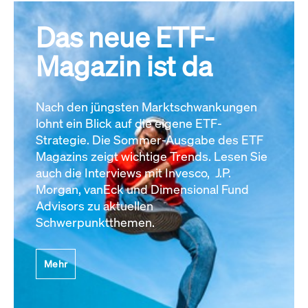
Das neue ETF-
Magazin ist da
Nach den jüngsten Marktschwankungen
lohnt ein Blick auf die eigene ETF-
Strategie. Die Sommer-Ausgabe des ETF
Magazins zeigt wichtige Trends. Lesen Sie
auch die Interviews mit Invesco, J.P.
Morgan, vanEck und Dimensional Fund
Advisors zu aktuellen
Schwerpunktthemen.
Mehr