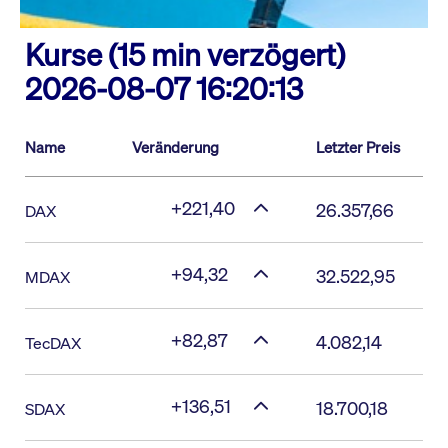
Kurse (15 min verzögert)
2026-08-07 16:20:13
Name
Veränderung
Letzter Preis
+221,40
26.357,66
DAX
+94,32
32.522,95
MDAX
+82,87
4.082,14
TecDAX
+136,51
18.700,18
SDAX