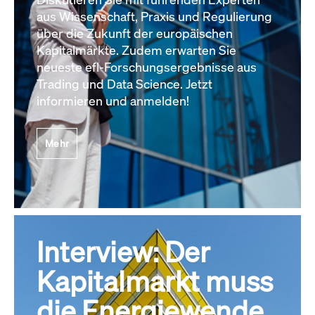
aus Wissenschaft, Praxis und Regulierung
über die Zukunft der europäischen
Kapitalmärkte. Zudem erwarten Sie
neueste efl-Forschungsergebnisse aus
Trading und Data Science. Jetzt
informieren und anmelden!
Mehr
Interview: Der
Kapitalmarkt muss
die Energiewende