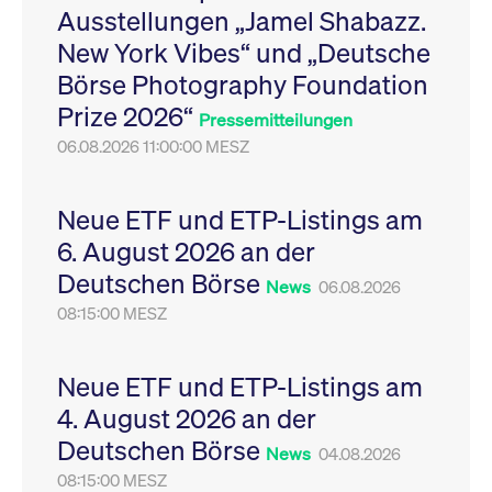
Ausstellungen „Jamel Shabazz.
Leistung der Website
VISITOR_PRIVACY_METADATA
YouTube
6
Dieses Cookie dient 
zu messen. Es handelt
.youtube.com
Monate
Speicherung der
New York Vibes“ und „Deutsche
sich um ein Muster-
Einwilligungs- und
Cookie, bei dem auf
Datenschutzbestim
Börse Photography Foundation
das Präfix _pk_ses
des Nutzers für ihre
eine kurze Reihe von
Interaktion mit der W
Prize 2026“
Zahlen und
Es erfasst Daten über
Pressemitteilungen
Buchstaben folgt, bei
Einwilligung des Bes
der es sich vermutlich
06.08.2026 11:00:00 MESZ
in Bezug auf verschi
um einen
Datenschutzrichtlini
Referenzcode für die
-einstellungen, um
Domain handelt, die
sicherzustellen, dass 
das Cookie setzt.
Präferenzen in zukünf
Neue ETF und ETP-Listings am
Sitzungen geehrt wer
6. August 2026 an der
Deutschen Börse
News
06.08.2026
08:15:00 MESZ
Neue ETF und ETP-Listings am
4. August 2026 an der
Deutschen Börse
News
04.08.2026
08:15:00 MESZ