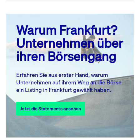
August 26
prev
next
Warum Frankfurt?
MO.
DI.
MI.
DO.
FR.
SA.
SO.
Unternehmen über
1
2
ihren Börsengang
3
4
5
6
8
9
7
10
11
12
13
14
15
16
Erfahren Sie aus erster Hand, warum
Unternehmen auf ihrem Weg an die Börse
17
18
19
20
21
22
23
ein Listing in Frankfurt gewählt haben.
24
25
27
28
29
30
26
Jetzt die Statements ansehen
31
Alle Events