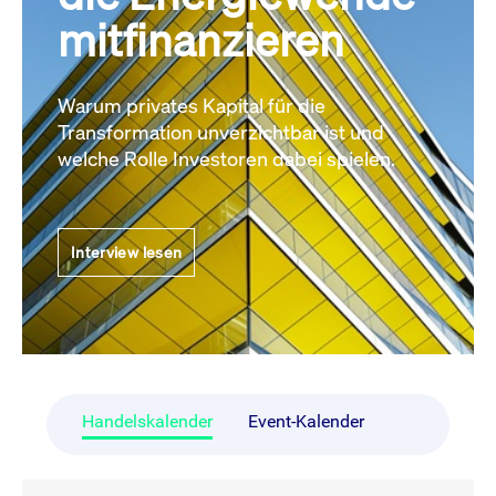
mitfinanzieren
Warum privates Kapital für die
Transformation unverzichtbar ist und
welche Rolle Investoren dabei spielen.
Interview lesen
Handelskalender
Event-Kalender