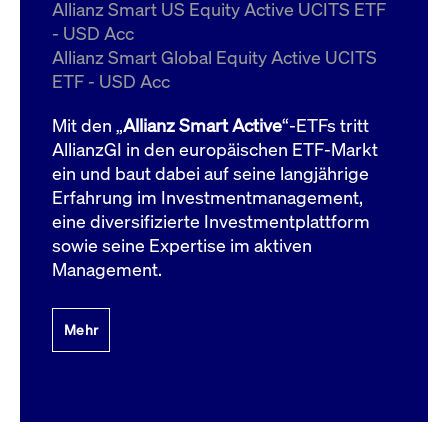
um d
Allianz Smart US Equity Active UCITS ETF
anzu
- USD Acc
ApplicationGatewayAffinityCORS
www.cashmarket.deutsche-
Session
Dies
Allianz Smart Global Equity Active UCITS
boerse.com
Ver
Last
ETF - USD Acc
um s
Clie
glei
Mit den „
Allianz Smart Active
“-ETFs tritt
Brow
werd
AllianzGI in den europäischen ETF-Markt
Benu
ein und baut dabei auf seine langjährige
die 
effe
Erfahrung im Investmentmanagement,
Ress
verb
eine diversifizierte Investmentplattform
unte
(Cro
sowie seine Expertise im aktiven
Shar
Management.
Bear
in v
Bere
Mehr
Gültig
Name
Anbieter / Domain
Beschreibung
Anbieter /
bis
Gültig
Name
Beschreibung
Domain
bis
_pk_id.7.931a
www.cashmarket.deutsche-
1 Jahr
Dieser Cookie-Name
boerse.com
ist mit der Open-