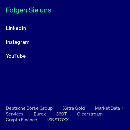
Folgen Sie uns
LinkedIn
Instagram
YouTube
Deutsche Börse Group
Xetra Gold
Market Data +
Services
Eurex
360T
Clearstream
Crypto Finance
ISS STOXX