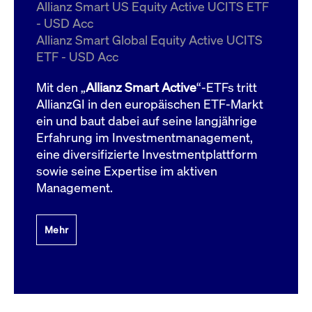
um d
Allianz Smart US Equity Active UCITS ETF
anzu
- USD Acc
ApplicationGatewayAffinityCORS
www.cashmarket.deutsche-
Session
Dies
Allianz Smart Global Equity Active UCITS
boerse.com
Ver
Last
ETF - USD Acc
um s
Clie
glei
Mit den „
Allianz Smart Active
“-ETFs tritt
Brow
werd
AllianzGI in den europäischen ETF-Markt
Benu
ein und baut dabei auf seine langjährige
die 
effe
Erfahrung im Investmentmanagement,
Ress
verb
eine diversifizierte Investmentplattform
unte
(Cro
sowie seine Expertise im aktiven
Shar
Management.
Bear
in v
Bere
Mehr
Gültig
Name
Anbieter / Domain
Beschreibung
Anbieter /
bis
Gültig
Name
Beschreibung
Domain
bis
_pk_id.7.931a
www.cashmarket.deutsche-
1 Jahr
Dieser Cookie-Name
boerse.com
ist mit der Open-