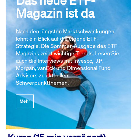
Das neue ETF-
Magazin ist da
Nach den jüngsten Marktschwankungen
lohnt ein Blick auf die eigene ETF-
Strategie. Die Sommer-Ausgabe des ETF
Magazins zeigt wichtige Trends. Lesen Sie
auch die Interviews mit Invesco, J.P.
Morgan, vanEck und Dimensional Fund
Advisors zu aktuellen
Schwerpunktthemen.
Mehr