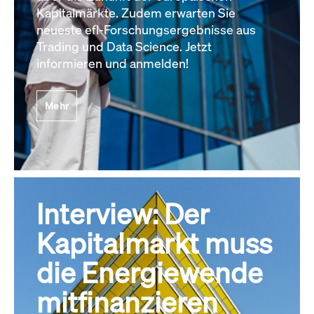
Kapitalmärkte. Zudem erwarten Sie
neueste efl-Forschungsergebnisse aus
Trading und Data Science. Jetzt
informieren und anmelden!
Mehr
Interview: Der
Kapitalmarkt muss
die Energiewende
mitfinanzieren