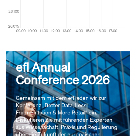
efl Annual
Conference 2026
Gemeinsam mit dem efl laden wir zur
Konferenz „Better Data, Less
Fragmentation & More Retail“ ein.
Diskutieren Sie mit führenden Experten
aus Wissenschaft, Praxis und Regulierung
über die Zukunft der europäischen