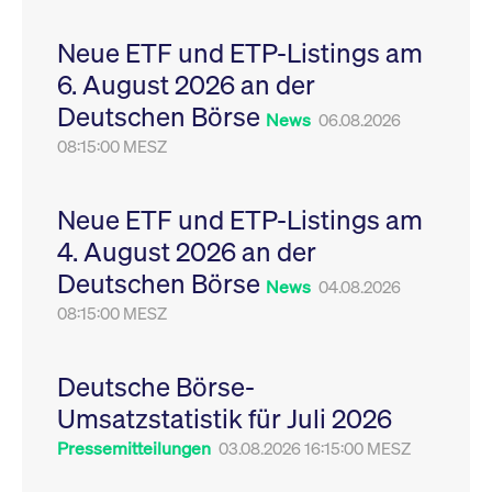
Leistung der Website
VISITOR_PRIVACY_METADATA
YouTube
6
Dieses Cookie dient 
zu messen. Es handelt
.youtube.com
Monate
Speicherung der
Neue ETF und ETP-Listings am
sich um ein Muster-
Einwilligungs- und
Cookie, bei dem auf
Datenschutzbestim
6. August 2026 an der
das Präfix _pk_ses
des Nutzers für ihre
eine kurze Reihe von
Interaktion mit der W
Deutschen Börse
Zahlen und
Es erfasst Daten über
News
06.08.2026
Buchstaben folgt, bei
Einwilligung des Bes
der es sich vermutlich
08:15:00 MESZ
in Bezug auf verschi
um einen
Datenschutzrichtlini
Referenzcode für die
-einstellungen, um
Domain handelt, die
sicherzustellen, dass 
das Cookie setzt.
Präferenzen in zukünf
Neue ETF und ETP-Listings am
Sitzungen geehrt wer
4. August 2026 an der
Deutschen Börse
News
04.08.2026
08:15:00 MESZ
Deutsche Börse-
Umsatzstatistik für Juli 2026
Pressemitteilungen
03.08.2026 16:15:00 MESZ