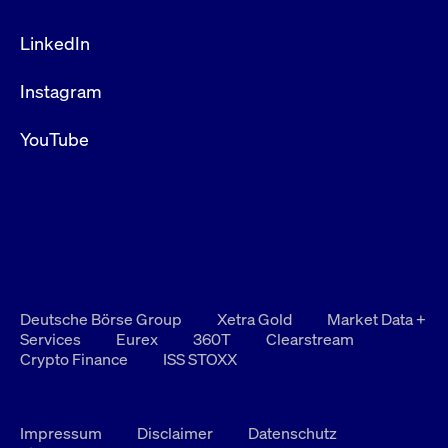
LinkedIn
Instagram
YouTube
Deutsche Börse Group
Xetra Gold
Market Data +
Services
Eurex
360T
Clearstream
Crypto Finance
ISS STOXX
Impressum
Disclaimer
Datenschutz