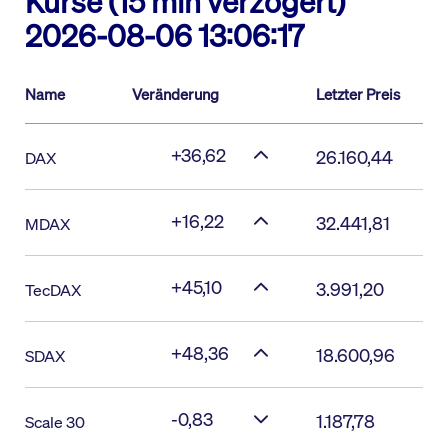
Kurse (15 min verzögert)
2026-08-06 13:06:17
Name
Veränderung
Letzter Preis
+36,62
26.160,44
DAX
+16,22
32.441,81
MDAX
+45,10
3.991,20
TecDAX
+48,36
18.600,96
SDAX
-0,83
1.187,78
Scale 30