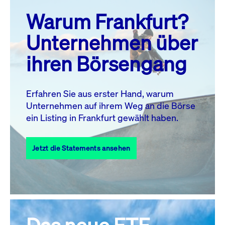
prev
next
Warum Frankfurt?
MO.
DI.
MI.
DO.
FR.
SA.
SO.
Unternehmen über
1
2
ihren Börsengang
3
4
5
7
8
9
6
10
11
12
13
14
15
16
Erfahren Sie aus erster Hand, warum
Unternehmen auf ihrem Weg an die Börse
17
18
19
20
21
22
23
ein Listing in Frankfurt gewählt haben.
24
25
27
28
29
30
26
Jetzt die Statements ansehen
31
Alle Events