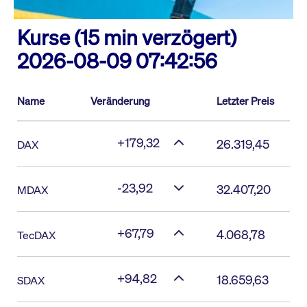
Kurse (15 min verzögert)
2026-08-09 07:42:56
Name
Veränderung
Letzter Preis
+179,32
26.319,45
DAX
-23,92
32.407,20
MDAX
+67,79
4.068,78
TecDAX
+94,82
18.659,63
SDAX