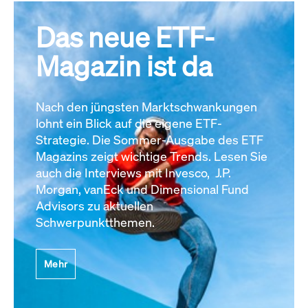
Das neue ETF-
Magazin ist da
Nach den jüngsten Marktschwankungen
lohnt ein Blick auf die eigene ETF-
Strategie. Die Sommer-Ausgabe des ETF
Magazins zeigt wichtige Trends. Lesen Sie
auch die Interviews mit Invesco, J.P.
Morgan, vanEck und Dimensional Fund
Advisors zu aktuellen
Schwerpunktthemen.
Mehr