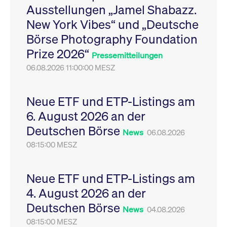
Ausstellungen „Jamel Shabazz.
Leistung der Website
VISITOR_PRIVACY_METADATA
YouTube
6
Dieses Cookie dient 
zu messen. Es handelt
.youtube.com
Monate
Speicherung der
New York Vibes“ und „Deutsche
sich um ein Muster-
Einwilligungs- und
Cookie, bei dem auf
Datenschutzbestim
Börse Photography Foundation
das Präfix _pk_ses
des Nutzers für ihre
eine kurze Reihe von
Interaktion mit der W
Prize 2026“
Zahlen und
Es erfasst Daten über
Pressemitteilungen
Buchstaben folgt, bei
Einwilligung des Bes
der es sich vermutlich
06.08.2026 11:00:00 MESZ
in Bezug auf verschi
um einen
Datenschutzrichtlini
Referenzcode für die
-einstellungen, um
Domain handelt, die
sicherzustellen, dass 
das Cookie setzt.
Präferenzen in zukünf
Neue ETF und ETP-Listings am
Sitzungen geehrt wer
6. August 2026 an der
Deutschen Börse
News
06.08.2026
08:15:00 MESZ
Neue ETF und ETP-Listings am
4. August 2026 an der
Deutschen Börse
News
04.08.2026
08:15:00 MESZ