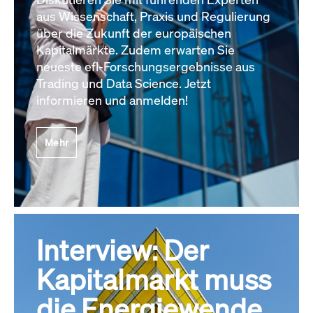
aus Wissenschaft, Praxis und Regulierung
über die Zukunft der europäischen
Kapitalmärkte. Zudem erwarten Sie
neueste efl-Forschungsergebnisse aus
Trading und Data Science. Jetzt
informieren und anmelden!
Mehr
Interview: Der
Kapitalmarkt muss
die Energiewende