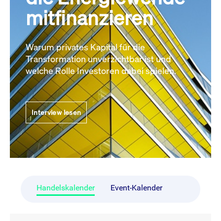
mitfinanzieren
Warum privates Kapital für die
Transformation unverzichtbar ist und
welche Rolle Investoren dabei spielen.
Interview lesen
Handelskalender
Event-Kalender