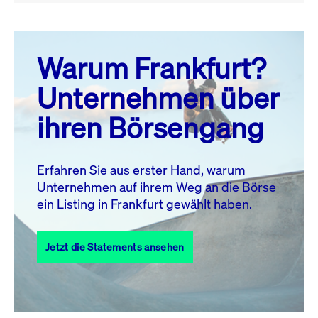
August 26
prev
next
Warum Frankfurt?
MO.
DI.
MI.
DO.
FR.
SA.
SO.
Unternehmen über
1
2
ihren Börsengang
3
4
5
6
7
8
9
10
11
12
13
14
15
16
Erfahren Sie aus erster Hand, warum
Unternehmen auf ihrem Weg an die Börse
17
18
19
20
21
22
23
ein Listing in Frankfurt gewählt haben.
24
25
27
28
29
30
26
Jetzt die Statements ansehen
31
Alle Events