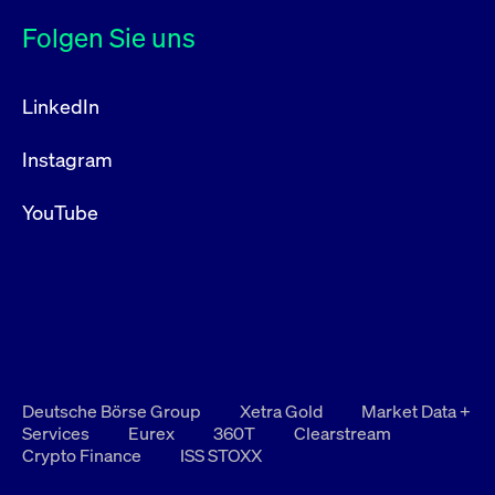
Folgen Sie uns
LinkedIn
Instagram
YouTube
Deutsche Börse Group
Xetra Gold
Market Data +
Services
Eurex
360T
Clearstream
Crypto Finance
ISS STOXX