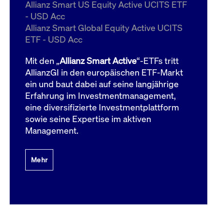
um d
Allianz Smart US Equity Active UCITS ETF
anzu
- USD Acc
ApplicationGatewayAffinityCORS
www.cashmarket.deutsche-
Session
Dies
Allianz Smart Global Equity Active UCITS
boerse.com
Ver
Last
ETF - USD Acc
um s
Clie
glei
Mit den „
Allianz Smart Active
“-ETFs tritt
Brow
werd
AllianzGI in den europäischen ETF-Markt
Benu
ein und baut dabei auf seine langjährige
die 
effe
Erfahrung im Investmentmanagement,
Ress
verb
eine diversifizierte Investmentplattform
unte
(Cro
sowie seine Expertise im aktiven
Shar
Management.
Bear
in v
Bere
Mehr
Gültig
Name
Anbieter / Domain
Beschreibung
Anbieter /
bis
Gültig
Name
Beschreibung
Domain
bis
_pk_id.7.931a
www.cashmarket.deutsche-
1 Jahr
Dieser Cookie-Name
boerse.com
ist mit der Open-