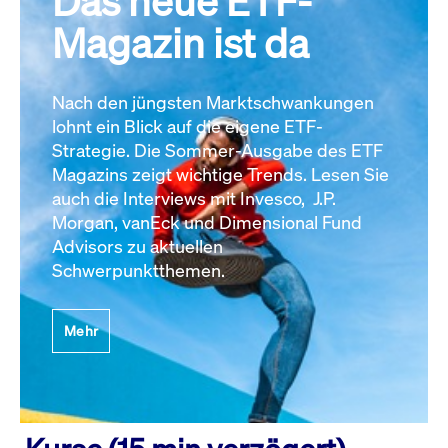
Das neue ETF-
Magazin ist da
Nach den jüngsten Marktschwankungen
lohnt ein Blick auf die eigene ETF-
Strategie. Die Sommer-Ausgabe des ETF
Magazins zeigt wichtige Trends. Lesen Sie
auch die Interviews mit Invesco, J.P.
Morgan, vanEck und Dimensional Fund
Advisors zu aktuellen
Schwerpunktthemen.
Mehr