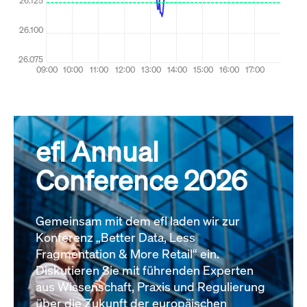
efl Annual
Conference 2026
Gemeinsam mit dem efl laden wir zur
Konferenz „Better Data, Less
Fragmentation & More Retail“ ein.
Diskutieren Sie mit führenden Experten
aus Wissenschaft, Praxis und Regulierung
über die Zukunft der europäischen