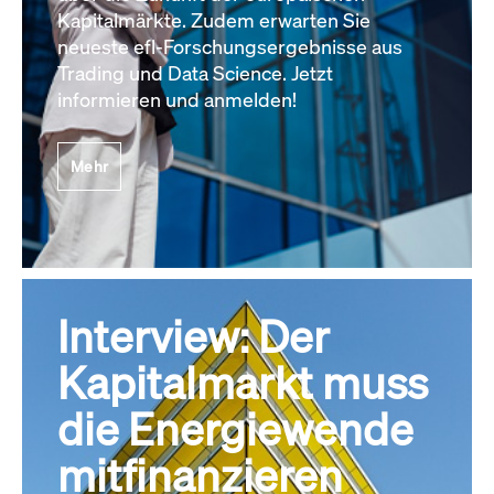
Kapitalmärkte. Zudem erwarten Sie
neueste efl-Forschungsergebnisse aus
Trading und Data Science. Jetzt
informieren und anmelden!
Mehr
Interview: Der
Kapitalmarkt muss
die Energiewende
mitfinanzieren