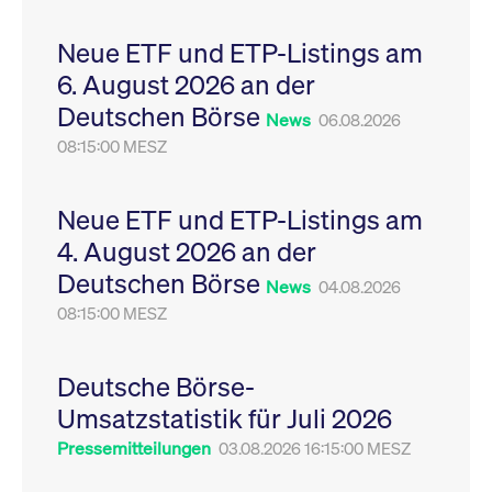
Leistung der Website
VISITOR_PRIVACY_METADATA
YouTube
6
Dieses Cookie dient 
zu messen. Es handelt
.youtube.com
Monate
Speicherung der
Neue ETF und ETP-Listings am
sich um ein Muster-
Einwilligungs- und
Cookie, bei dem auf
Datenschutzbestim
6. August 2026 an der
das Präfix _pk_ses
des Nutzers für ihre
eine kurze Reihe von
Interaktion mit der W
Deutschen Börse
Zahlen und
Es erfasst Daten über
News
06.08.2026
Buchstaben folgt, bei
Einwilligung des Bes
der es sich vermutlich
08:15:00 MESZ
in Bezug auf verschi
um einen
Datenschutzrichtlini
Referenzcode für die
-einstellungen, um
Domain handelt, die
sicherzustellen, dass 
das Cookie setzt.
Präferenzen in zukünf
Neue ETF und ETP-Listings am
Sitzungen geehrt wer
4. August 2026 an der
Deutschen Börse
News
04.08.2026
08:15:00 MESZ
Deutsche Börse-
Umsatzstatistik für Juli 2026
Pressemitteilungen
03.08.2026 16:15:00 MESZ