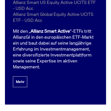
um d
Allianz Smart US Equity Active UCITS ETF
anzu
- USD Acc
ApplicationGatewayAffinityCORS
www.cashmarket.deutsche-
Session
Dies
Allianz Smart Global Equity Active UCITS
boerse.com
Ver
Last
ETF - USD Acc
um s
Clie
glei
Mit den „
Allianz Smart Active
“-ETFs tritt
Brow
werd
AllianzGI in den europäischen ETF-Markt
Benu
ein und baut dabei auf seine langjährige
die 
effe
Erfahrung im Investmentmanagement,
Ress
verb
eine diversifizierte Investmentplattform
unte
(Cro
sowie seine Expertise im aktiven
Shar
Management.
Bear
in v
Bere
Mehr
Gültig
Name
Anbieter / Domain
Beschreibung
Anbieter /
bis
Gültig
Name
Beschreibung
Domain
bis
_pk_id.7.931a
www.cashmarket.deutsche-
1 Jahr
Dieser Cookie-Name
boerse.com
ist mit der Open-