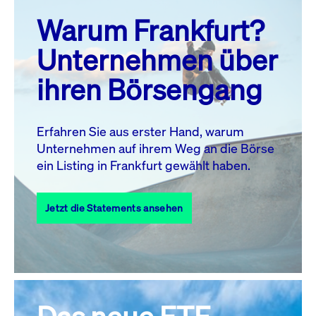
prev
next
Warum Frankfurt?
MO.
DI.
MI.
DO.
FR.
SA.
SO.
Unternehmen über
1
2
ihren Börsengang
3
4
5
6
8
9
7
10
11
12
13
14
15
16
Erfahren Sie aus erster Hand, warum
Unternehmen auf ihrem Weg an die Börse
17
18
19
20
21
22
23
ein Listing in Frankfurt gewählt haben.
24
25
27
28
29
30
26
Jetzt die Statements ansehen
31
Alle Events