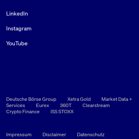
LinkedIn
Instagram
YouTube
Deutsche Börse Group
Xetra Gold
Market Data +
Services
Eurex
360T
Clearstream
Crypto Finance
ISS STOXX
Impressum
Disclaimer
Datenschutz