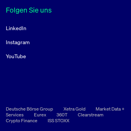
Folgen Sie uns
LinkedIn
Instagram
YouTube
Deutsche Börse Group
Xetra Gold
Market Data +
Services
Eurex
360T
Clearstream
Crypto Finance
ISS STOXX