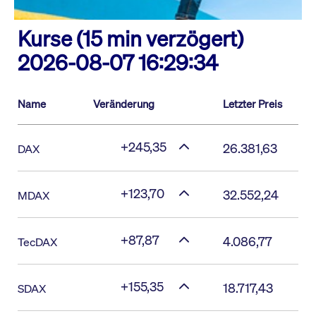
Kurse (15 min verzögert)
2026-08-07 16:29:34
Name
Veränderung
Letzter Preis
+245,35
26.381,63
DAX
+123,70
32.552,24
MDAX
+87,87
4.086,77
TecDAX
+155,35
18.717,43
SDAX