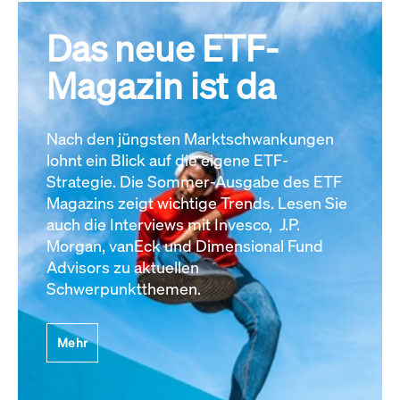
Das neue ETF-
Magazin ist da
Nach den jüngsten Marktschwankungen
lohnt ein Blick auf die eigene ETF-
Strategie. Die Sommer-Ausgabe des ETF
Magazins zeigt wichtige Trends. Lesen Sie
auch die Interviews mit Invesco, J.P.
Morgan, vanEck und Dimensional Fund
Advisors zu aktuellen
Schwerpunktthemen.
Mehr