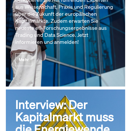
aus Wissenschaft, Praxis und Regulierung
über die Zukunft der europäischen
Kapitalmärkte. Zudem erwarten Sie
neueste efl-Forschungsergebnisse aus
Trading und Data Science. Jetzt
informieren und anmelden!
Mehr
Interview: Der
Kapitalmarkt muss
die Energiewende