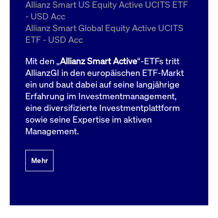
um d
Allianz Smart US Equity Active UCITS ETF
anzu
- USD Acc
ApplicationGatewayAffinityCORS
www.cashmarket.deutsche-
Session
Dies
Allianz Smart Global Equity Active UCITS
boerse.com
Ver
Last
ETF - USD Acc
um s
Clie
glei
Mit den „
Allianz Smart Active
“-ETFs tritt
Brow
werd
AllianzGI in den europäischen ETF-Markt
Benu
ein und baut dabei auf seine langjährige
die 
effe
Erfahrung im Investmentmanagement,
Ress
verb
eine diversifizierte Investmentplattform
unte
(Cro
sowie seine Expertise im aktiven
Shar
Management.
Bear
in v
Bere
Mehr
Gültig
Name
Anbieter / Domain
Beschreibung
Anbieter /
bis
Gültig
Name
Beschreibung
Domain
bis
_pk_id.7.931a
www.cashmarket.deutsche-
1 Jahr
Dieser Cookie-Name
boerse.com
ist mit der Open-