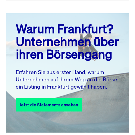
August 26
prev
next
Warum Frankfurt?
MO.
DI.
MI.
DO.
FR.
SA.
SO.
Unternehmen über
1
2
ihren Börsengang
3
4
5
6
8
9
7
10
11
12
13
14
15
16
Erfahren Sie aus erster Hand, warum
Unternehmen auf ihrem Weg an die Börse
17
18
19
20
21
22
23
ein Listing in Frankfurt gewählt haben.
24
25
27
28
29
30
26
Jetzt die Statements ansehen
31
Alle Events