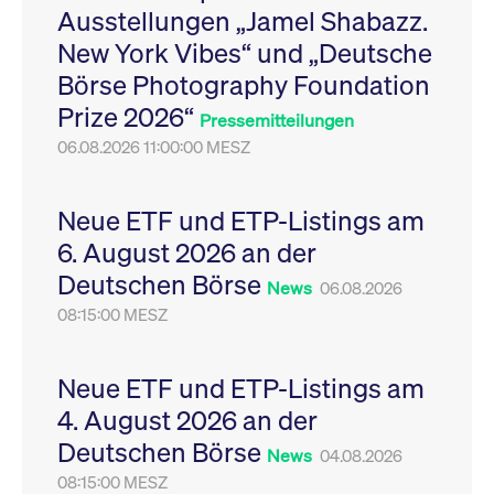
Ausstellungen „Jamel Shabazz.
Leistung der Website
VISITOR_PRIVACY_METADATA
YouTube
6
Dieses Cookie dient 
zu messen. Es handelt
.youtube.com
Monate
Speicherung der
New York Vibes“ und „Deutsche
sich um ein Muster-
Einwilligungs- und
Cookie, bei dem auf
Datenschutzbestim
Börse Photography Foundation
das Präfix _pk_ses
des Nutzers für ihre
eine kurze Reihe von
Interaktion mit der W
Prize 2026“
Zahlen und
Es erfasst Daten über
Pressemitteilungen
Buchstaben folgt, bei
Einwilligung des Bes
der es sich vermutlich
06.08.2026 11:00:00 MESZ
in Bezug auf verschi
um einen
Datenschutzrichtlini
Referenzcode für die
-einstellungen, um
Domain handelt, die
sicherzustellen, dass 
das Cookie setzt.
Präferenzen in zukünf
Neue ETF und ETP-Listings am
Sitzungen geehrt wer
6. August 2026 an der
Deutschen Börse
News
06.08.2026
08:15:00 MESZ
Neue ETF und ETP-Listings am
4. August 2026 an der
Deutschen Börse
News
04.08.2026
08:15:00 MESZ