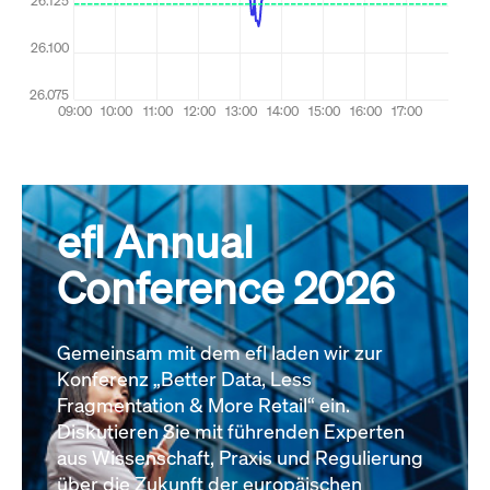
efl Annual
Conference 2026
Gemeinsam mit dem efl laden wir zur
Konferenz „Better Data, Less
Fragmentation & More Retail“ ein.
Diskutieren Sie mit führenden Experten
aus Wissenschaft, Praxis und Regulierung
über die Zukunft der europäischen