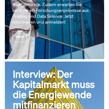
Kapitalmärkte. Zudem erwarten Sie
neueste efl-Forschungsergebnisse aus
Trading und Data Science. Jetzt
informieren und anmelden!
Mehr
Interview: Der
Kapitalmarkt muss
die Energiewende
mitfinanzieren