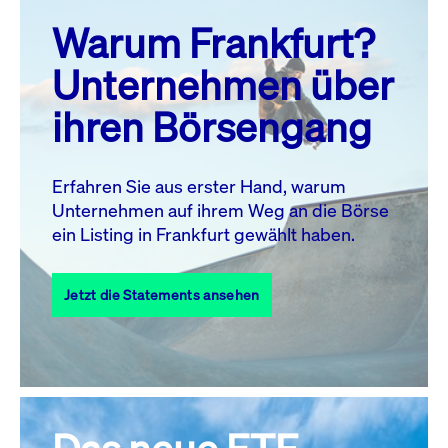
prev
next
Warum Frankfurt?
MO.
DI.
MI.
DO.
FR.
SA.
SO.
Unternehmen über
1
2
ihren Börsengang
3
4
5
6
8
9
7
10
11
12
13
14
15
16
Erfahren Sie aus erster Hand, warum
Unternehmen auf ihrem Weg an die Börse
17
18
19
20
21
22
23
ein Listing in Frankfurt gewählt haben.
24
25
27
28
29
30
26
Jetzt die Statements ansehen
31
Alle Events