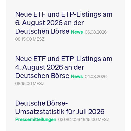
Leistung der Website
VISITOR_PRIVACY_METADATA
YouTube
6
Dieses Cookie dient 
zu messen. Es handelt
.youtube.com
Monate
Speicherung der
Neue ETF und ETP-Listings am
sich um ein Muster-
Einwilligungs- und
Cookie, bei dem auf
Datenschutzbestim
6. August 2026 an der
das Präfix _pk_ses
des Nutzers für ihre
eine kurze Reihe von
Interaktion mit der W
Deutschen Börse
Zahlen und
Es erfasst Daten über
News
06.08.2026
Buchstaben folgt, bei
Einwilligung des Bes
der es sich vermutlich
08:15:00 MESZ
in Bezug auf verschi
um einen
Datenschutzrichtlini
Referenzcode für die
-einstellungen, um
Domain handelt, die
sicherzustellen, dass 
das Cookie setzt.
Präferenzen in zukünf
Neue ETF und ETP-Listings am
Sitzungen geehrt wer
4. August 2026 an der
Deutschen Börse
News
04.08.2026
08:15:00 MESZ
Deutsche Börse-
Umsatzstatistik für Juli 2026
Pressemitteilungen
03.08.2026 16:15:00 MESZ