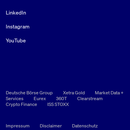
LinkedIn
Instagram
YouTube
Deutsche Börse Group
Xetra Gold
Market Data +
Services
Eurex
360T
Clearstream
Crypto Finance
ISS STOXX
Impressum
Disclaimer
Datenschutz