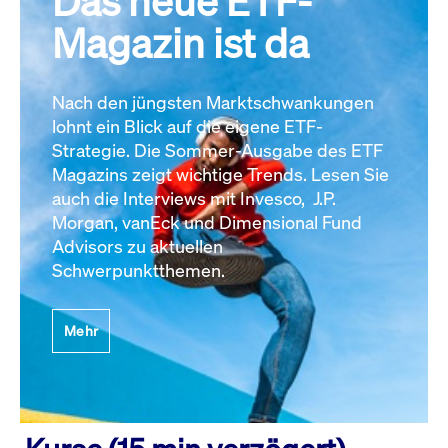
Das neue ETF-
Magazin ist da
Nach den jüngsten Marktschwankungen
lohnt ein Blick auf die eigene ETF-
Strategie. Die Sommer-Ausgabe des ETF
Magazins zeigt wichtige Trends. Lesen Sie
auch die Interviews mit Invesco, J.P.
Morgan, vanEck und Dimensional Fund
Advisors zu aktuellen
Schwerpunktthemen.
Mehr