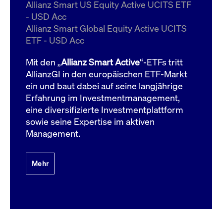
um d
Allianz Smart US Equity Active UCITS ETF
anzu
- USD Acc
ApplicationGatewayAffinityCORS
www.cashmarket.deutsche-
Session
Dies
Allianz Smart Global Equity Active UCITS
boerse.com
Ver
Last
ETF - USD Acc
um s
Clie
glei
Mit den „
Allianz Smart Active
“-ETFs tritt
Brow
werd
AllianzGI in den europäischen ETF-Markt
Benu
ein und baut dabei auf seine langjährige
die 
effe
Erfahrung im Investmentmanagement,
Ress
verb
eine diversifizierte Investmentplattform
unte
(Cro
sowie seine Expertise im aktiven
Shar
Management.
Bear
in v
Bere
Mehr
Gültig
Name
Anbieter / Domain
Beschreibung
Anbieter /
bis
Gültig
Name
Beschreibung
Domain
bis
_pk_id.7.931a
www.cashmarket.deutsche-
1 Jahr
Dieser Cookie-Name
boerse.com
ist mit der Open-