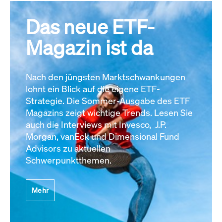
Das neue ETF-
Magazin ist da
Nach den jüngsten Marktschwankungen
lohnt ein Blick auf die eigene ETF-
Strategie. Die Sommer-Ausgabe des ETF
Magazins zeigt wichtige Trends. Lesen Sie
auch die Interviews mit Invesco, J.P.
Morgan, vanEck und Dimensional Fund
Advisors zu aktuellen
Schwerpunktthemen.
Mehr