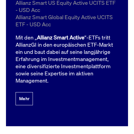
um d
Allianz Smart US Equity Active UCITS ETF
anzu
- USD Acc
ApplicationGatewayAffinityCORS
www.cashmarket.deutsche-
Session
Dies
Allianz Smart Global Equity Active UCITS
boerse.com
Ver
Last
ETF - USD Acc
um s
Clie
glei
Mit den „
Allianz Smart Active
“-ETFs tritt
Brow
werd
AllianzGI in den europäischen ETF-Markt
Benu
ein und baut dabei auf seine langjährige
die 
effe
Erfahrung im Investmentmanagement,
Ress
verb
eine diversifizierte Investmentplattform
unte
(Cro
sowie seine Expertise im aktiven
Shar
Management.
Bear
in v
Bere
Mehr
Gültig
Name
Anbieter / Domain
Beschreibung
Anbieter /
bis
Gültig
Name
Beschreibung
Domain
bis
_pk_id.7.931a
www.cashmarket.deutsche-
1 Jahr
Dieser Cookie-Name
boerse.com
ist mit der Open-