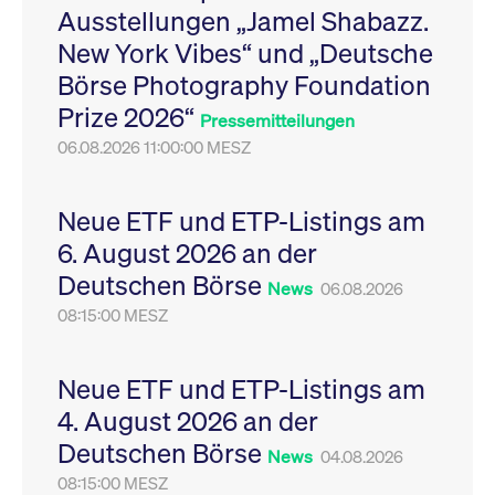
Ausstellungen „Jamel Shabazz.
Leistung der Website
VISITOR_PRIVACY_METADATA
YouTube
6
Dieses Cookie dient 
zu messen. Es handelt
.youtube.com
Monate
Speicherung der
New York Vibes“ und „Deutsche
sich um ein Muster-
Einwilligungs- und
Cookie, bei dem auf
Datenschutzbestim
Börse Photography Foundation
das Präfix _pk_ses
des Nutzers für ihre
eine kurze Reihe von
Interaktion mit der W
Prize 2026“
Zahlen und
Es erfasst Daten über
Pressemitteilungen
Buchstaben folgt, bei
Einwilligung des Bes
der es sich vermutlich
06.08.2026 11:00:00 MESZ
in Bezug auf verschi
um einen
Datenschutzrichtlini
Referenzcode für die
-einstellungen, um
Domain handelt, die
sicherzustellen, dass 
das Cookie setzt.
Präferenzen in zukünf
Neue ETF und ETP-Listings am
Sitzungen geehrt wer
6. August 2026 an der
Deutschen Börse
News
06.08.2026
08:15:00 MESZ
Neue ETF und ETP-Listings am
4. August 2026 an der
Deutschen Börse
News
04.08.2026
08:15:00 MESZ