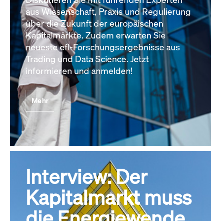
aus Wissenschaft, Praxis und Regulierung
über die Zukunft der europäischen
Kapitalmärkte. Zudem erwarten Sie
neueste efl-Forschungsergebnisse aus
Trading und Data Science. Jetzt
informieren und anmelden!
Mehr
Interview: Der
Kapitalmarkt muss
die Energiewende