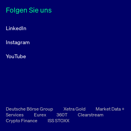
Folgen Sie uns
LinkedIn
Instagram
YouTube
Deutsche Börse Group
Xetra Gold
Market Data +
Services
Eurex
360T
Clearstream
Crypto Finance
ISS STOXX