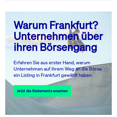
August 26
prev
next
Warum Frankfurt?
MO.
DI.
MI.
DO.
FR.
SA.
SO.
Unternehmen über
1
2
ihren Börsengang
3
4
5
6
7
9
8
10
11
12
13
14
15
16
Erfahren Sie aus erster Hand, warum
Unternehmen auf ihrem Weg an die Börse
17
18
19
20
21
22
23
ein Listing in Frankfurt gewählt haben.
24
25
27
28
29
30
26
Jetzt die Statements ansehen
31
Alle Events