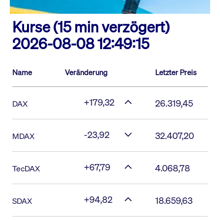
Kurse (15 min verzögert)
2026-08-08 12:49:15
Name
Veränderung
Letzter Preis
+179,32
26.319,45
DAX
-23,92
32.407,20
MDAX
+67,79
4.068,78
TecDAX
+94,82
18.659,63
SDAX