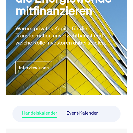
mitfinanzieren
Warum privates Kapital für die
Transformation unverzichtbar ist und
welche Rolle Investoren dabei spielen.
Interview lesen
Handelskalender
Event-Kalender