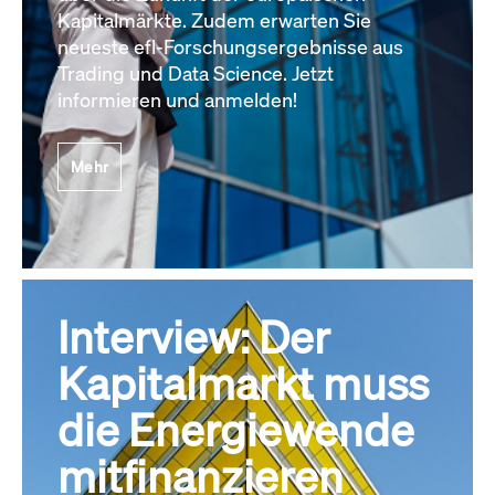
Kapitalmärkte. Zudem erwarten Sie
neueste efl-Forschungsergebnisse aus
Trading und Data Science. Jetzt
informieren und anmelden!
Mehr
Interview: Der
Kapitalmarkt muss
die Energiewende
mitfinanzieren