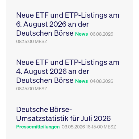
Leistung der Website
VISITOR_PRIVACY_METADATA
YouTube
6
Dieses Cookie dient 
zu messen. Es handelt
.youtube.com
Monate
Speicherung der
Neue ETF und ETP-Listings am
sich um ein Muster-
Einwilligungs- und
Cookie, bei dem auf
Datenschutzbestim
6. August 2026 an der
das Präfix _pk_ses
des Nutzers für ihre
eine kurze Reihe von
Interaktion mit der W
Deutschen Börse
Zahlen und
Es erfasst Daten über
News
06.08.2026
Buchstaben folgt, bei
Einwilligung des Bes
der es sich vermutlich
08:15:00 MESZ
in Bezug auf verschi
um einen
Datenschutzrichtlini
Referenzcode für die
-einstellungen, um
Domain handelt, die
sicherzustellen, dass 
das Cookie setzt.
Präferenzen in zukünf
Neue ETF und ETP-Listings am
Sitzungen geehrt wer
4. August 2026 an der
Deutschen Börse
News
04.08.2026
08:15:00 MESZ
Deutsche Börse-
Umsatzstatistik für Juli 2026
Pressemitteilungen
03.08.2026 16:15:00 MESZ