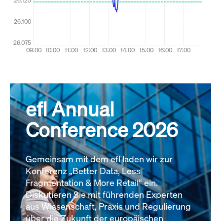
efl Annual
Conference 2026
Gemeinsam mit dem efl laden wir zur
Konferenz „Better Data, Less
Fragmentation & More Retail“ ein.
Diskutieren Sie mit führenden Experten
aus Wissenschaft, Praxis und Regulierung
über die Zukunft der europäischen