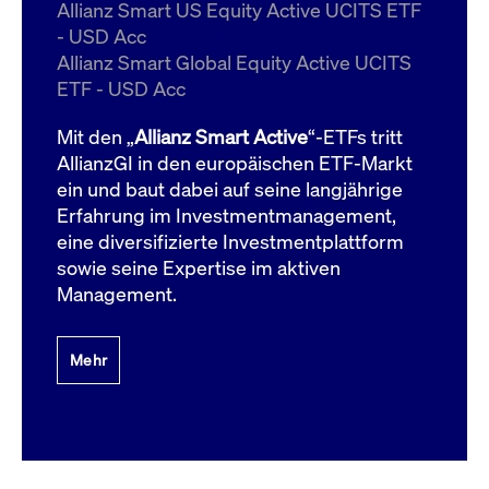
um d
Allianz Smart US Equity Active UCITS ETF
anzu
- USD Acc
ApplicationGatewayAffinityCORS
www.cashmarket.deutsche-
Session
Dies
Allianz Smart Global Equity Active UCITS
boerse.com
Ver
Last
ETF - USD Acc
um s
Clie
glei
Mit den „
Allianz Smart Active
“-ETFs tritt
Brow
werd
AllianzGI in den europäischen ETF-Markt
Benu
ein und baut dabei auf seine langjährige
die 
effe
Erfahrung im Investmentmanagement,
Ress
verb
eine diversifizierte Investmentplattform
unte
(Cro
sowie seine Expertise im aktiven
Shar
Management.
Bear
in v
Bere
Mehr
Gültig
Name
Anbieter / Domain
Beschreibung
Anbieter /
bis
Gültig
Name
Beschreibung
Domain
bis
_pk_id.7.931a
www.cashmarket.deutsche-
1 Jahr
Dieser Cookie-Name
boerse.com
ist mit der Open-