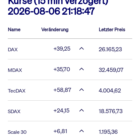
Kurse (15 min verzögert)
2026-08-06 21:18:47
Name
Veränderung
Letzter Preis
+39,25
26.165,23
DAX
+35,70
32.459,07
MDAX
+58,87
4.004,62
TecDAX
+24,15
18.576,73
SDAX
+6,81
1.195,36
Scale 30