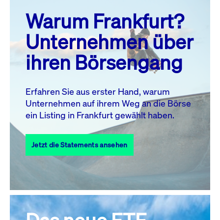
prev
next
Warum Frankfurt?
MO.
DI.
MI.
DO.
FR.
SA.
SO.
Unternehmen über
1
2
ihren Börsengang
3
4
5
7
8
9
6
10
11
12
13
14
15
16
Erfahren Sie aus erster Hand, warum
Unternehmen auf ihrem Weg an die Börse
17
18
19
20
21
22
23
ein Listing in Frankfurt gewählt haben.
24
25
27
28
29
30
26
Jetzt die Statements ansehen
31
Alle Events