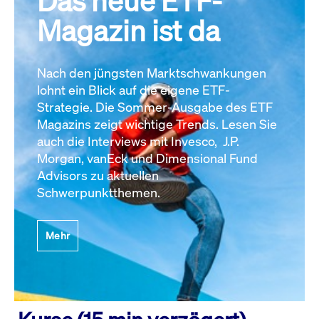
Das neue ETF-
Magazin ist da
Nach den jüngsten Marktschwankungen
lohnt ein Blick auf die eigene ETF-
Strategie. Die Sommer-Ausgabe des ETF
Magazins zeigt wichtige Trends. Lesen Sie
auch die Interviews mit Invesco, J.P.
Morgan, vanEck und Dimensional Fund
Advisors zu aktuellen
Schwerpunktthemen.
Mehr