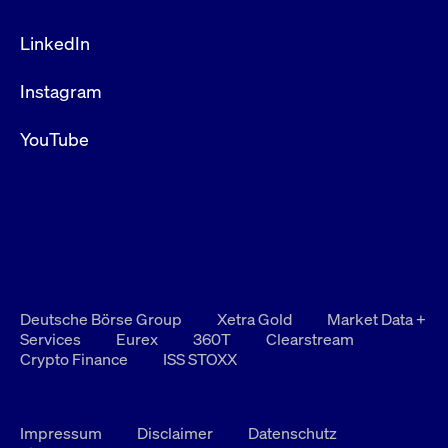
LinkedIn
Instagram
YouTube
Deutsche Börse Group
Xetra Gold
Market Data +
Services
Eurex
360T
Clearstream
Crypto Finance
ISS STOXX
Impressum
Disclaimer
Datenschutz