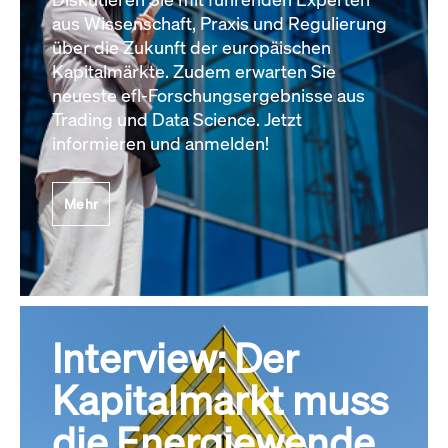
aus Wissenschaft, Praxis und Regulierung
über die Zukunft der europäischen
Kapitalmärkte. Zudem erwarten Sie
neueste efl-Forschungsergebnisse aus
Trading und Data Science. Jetzt
informieren und anmelden!
Mehr
Interview: Der
Kapitalmarkt muss
die Energiewende