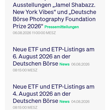
Ausstellungen „Jamel Shabazz.
Leistung der Website
VISITOR_PRIVACY_METADATA
YouTube
6
Dieses Cookie dient 
zu messen. Es handelt
.youtube.com
Monate
Speicherung der
New York Vibes“ und „Deutsche
sich um ein Muster-
Einwilligungs- und
Cookie, bei dem auf
Datenschutzbestim
Börse Photography Foundation
das Präfix _pk_ses
des Nutzers für ihre
eine kurze Reihe von
Interaktion mit der W
Prize 2026“
Zahlen und
Es erfasst Daten über
Pressemitteilungen
Buchstaben folgt, bei
Einwilligung des Bes
der es sich vermutlich
06.08.2026 11:00:00 MESZ
in Bezug auf verschi
um einen
Datenschutzrichtlini
Referenzcode für die
-einstellungen, um
Domain handelt, die
sicherzustellen, dass 
das Cookie setzt.
Präferenzen in zukünf
Neue ETF und ETP-Listings am
Sitzungen geehrt wer
6. August 2026 an der
Deutschen Börse
News
06.08.2026
08:15:00 MESZ
Neue ETF und ETP-Listings am
4. August 2026 an der
Deutschen Börse
News
04.08.2026
08:15:00 MESZ