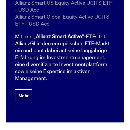
um d
Allianz Smart US Equity Active UCITS ETF
anzu
- USD Acc
ApplicationGatewayAffinityCORS
www.cashmarket.deutsche-
Session
Dies
Allianz Smart Global Equity Active UCITS
boerse.com
Ver
Last
ETF - USD Acc
um s
Clie
glei
Mit den „
Allianz Smart Active
“-ETFs tritt
Brow
werd
AllianzGI in den europäischen ETF-Markt
Benu
ein und baut dabei auf seine langjährige
die 
effe
Erfahrung im Investmentmanagement,
Ress
verb
eine diversifizierte Investmentplattform
unte
(Cro
sowie seine Expertise im aktiven
Shar
Management.
Bear
in v
Bere
Mehr
Gültig
Name
Anbieter / Domain
Beschreibung
Anbieter /
bis
Gültig
Name
Beschreibung
Domain
bis
_pk_id.7.931a
www.cashmarket.deutsche-
1 Jahr
Dieser Cookie-Name
boerse.com
ist mit der Open-