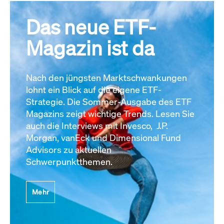
Das neue ETF-
Magazin ist da
Nach den jüngsten Marktschwankungen
lohnt ein Blick auf die eigene ETF-
Strategie. Die Sommer-Ausgabe des ETF
Magazins zeigt wichtige Trends. Lesen Sie
auch die Interviews mit Invesco, J.P.
Morgan, vanEck und Dimensional Fund
Advisors zu aktuellen
Schwerpunktthemen.
Mehr