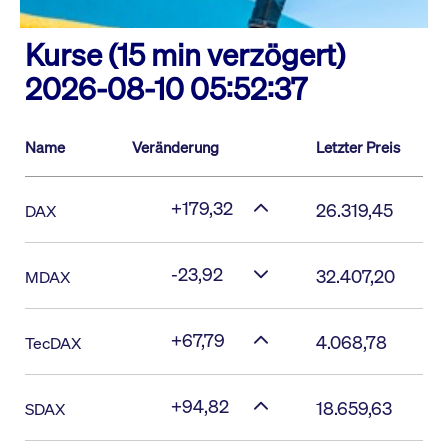
Kurse (15 min verzögert)
2026-08-10 05:52:37
Name
Veränderung
Letzter Preis
+179,32
26.319,45
DAX
-23,92
32.407,20
MDAX
+67,79
4.068,78
TecDAX
+94,82
18.659,63
SDAX