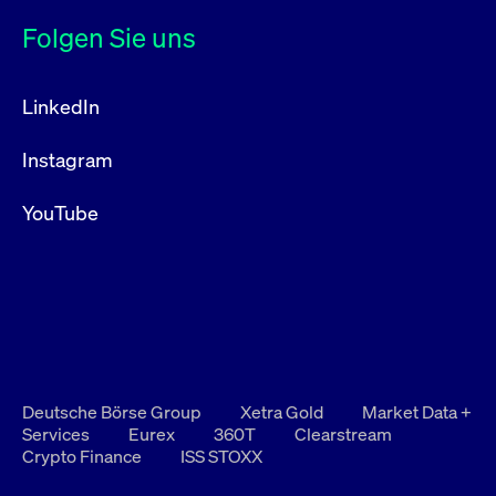
Folgen Sie uns
LinkedIn
Instagram
YouTube
Deutsche Börse Group
Xetra Gold
Market Data +
Services
Eurex
360T
Clearstream
Crypto Finance
ISS STOXX