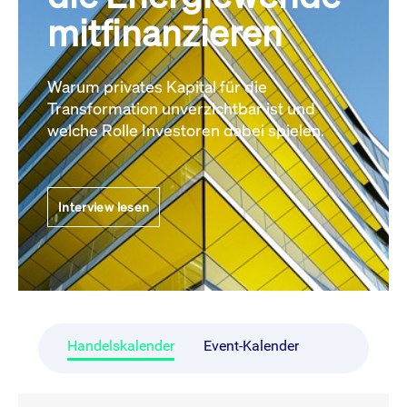
mitfinanzieren
Warum privates Kapital für die
Transformation unverzichtbar ist und
welche Rolle Investoren dabei spielen.
Interview lesen
Handelskalender
Event-Kalender