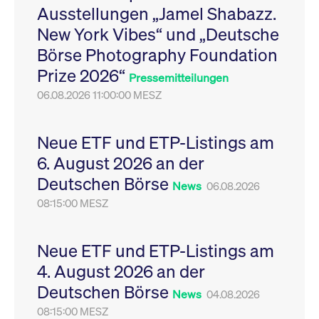
Ausstellungen „Jamel Shabazz.
Leistung der Website
VISITOR_PRIVACY_METADATA
YouTube
6
Dieses Cookie dient 
zu messen. Es handelt
.youtube.com
Monate
Speicherung der
New York Vibes“ und „Deutsche
sich um ein Muster-
Einwilligungs- und
Cookie, bei dem auf
Datenschutzbestim
Börse Photography Foundation
das Präfix _pk_ses
des Nutzers für ihre
eine kurze Reihe von
Interaktion mit der W
Prize 2026“
Zahlen und
Es erfasst Daten über
Pressemitteilungen
Buchstaben folgt, bei
Einwilligung des Bes
der es sich vermutlich
06.08.2026 11:00:00 MESZ
in Bezug auf verschi
um einen
Datenschutzrichtlini
Referenzcode für die
-einstellungen, um
Domain handelt, die
sicherzustellen, dass 
das Cookie setzt.
Präferenzen in zukünf
Neue ETF und ETP-Listings am
Sitzungen geehrt wer
6. August 2026 an der
Deutschen Börse
News
06.08.2026
08:15:00 MESZ
Neue ETF und ETP-Listings am
4. August 2026 an der
Deutschen Börse
News
04.08.2026
08:15:00 MESZ