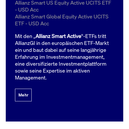
um d
Allianz Smart US Equity Active UCITS ETF
anzu
- USD Acc
ApplicationGatewayAffinityCORS
www.cashmarket.deutsche-
Session
Dies
Allianz Smart Global Equity Active UCITS
boerse.com
Ver
Last
ETF - USD Acc
um s
Clie
glei
Mit den „
Allianz Smart Active
“-ETFs tritt
Brow
werd
AllianzGI in den europäischen ETF-Markt
Benu
ein und baut dabei auf seine langjährige
die 
effe
Erfahrung im Investmentmanagement,
Ress
verb
eine diversifizierte Investmentplattform
unte
(Cro
sowie seine Expertise im aktiven
Shar
Management.
Bear
in v
Bere
Mehr
Gültig
Name
Anbieter / Domain
Beschreibung
Anbieter /
bis
Gültig
Name
Beschreibung
Domain
bis
_pk_id.7.931a
www.cashmarket.deutsche-
1 Jahr
Dieser Cookie-Name
boerse.com
ist mit der Open-