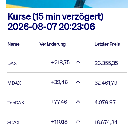
Kurse (15 min verzögert)
2026-08-07 20:23:06
Name
Veränderung
Letzter Preis
+218,75
26.355,35
DAX
+32,46
32.461,79
MDAX
+77,46
4.076,97
TecDAX
+110,18
18.674,34
SDAX