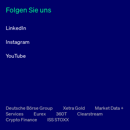
Folgen Sie uns
LinkedIn
Instagram
YouTube
Deutsche Börse Group
Xetra Gold
Market Data +
Services
Eurex
360T
Clearstream
Crypto Finance
ISS STOXX