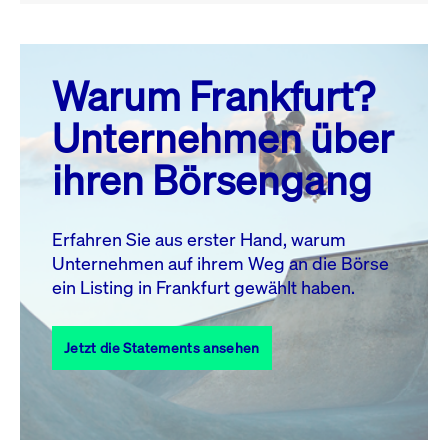
August 26
prev
next
Warum Frankfurt?
MO.
DI.
MI.
DO.
FR.
SA.
SO.
Unternehmen über
1
2
ihren Börsengang
3
4
5
6
8
9
7
10
11
12
13
14
15
16
Erfahren Sie aus erster Hand, warum
Unternehmen auf ihrem Weg an die Börse
17
18
19
20
21
22
23
ein Listing in Frankfurt gewählt haben.
24
25
27
28
29
30
26
Jetzt die Statements ansehen
31
Alle Events