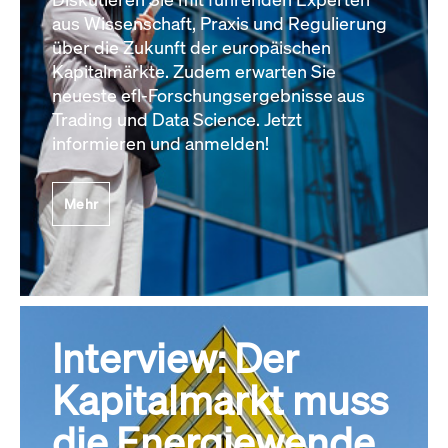
aus Wissenschaft, Praxis und Regulierung
über die Zukunft der europäischen
Kapitalmärkte. Zudem erwarten Sie
neueste efl-Forschungsergebnisse aus
Trading und Data Science. Jetzt
informieren und anmelden!
Mehr
Interview: Der
Kapitalmarkt muss
die Energiewende