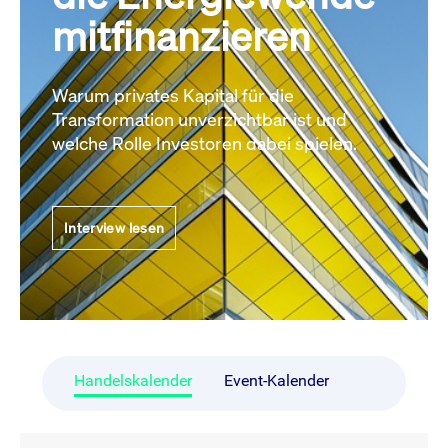
mitfinanzieren
Warum privates Kapital für die
Transformation unverzichtbar ist und
welche Rolle Investoren dabei spielen.
Interview lesen
Handelskalender
Event-Kalender