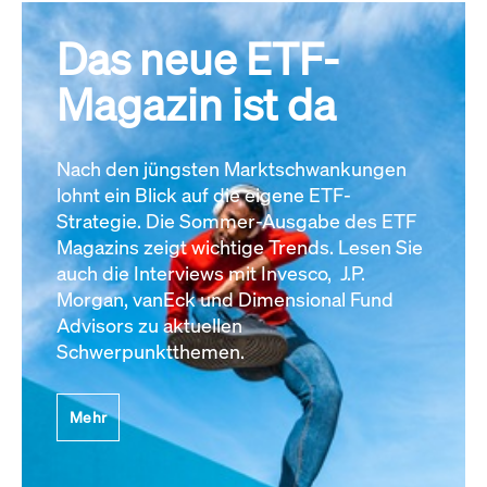
Das neue ETF-
Magazin ist da
Nach den jüngsten Marktschwankungen
lohnt ein Blick auf die eigene ETF-
Strategie. Die Sommer-Ausgabe des ETF
Magazins zeigt wichtige Trends. Lesen Sie
auch die Interviews mit Invesco, J.P.
Morgan, vanEck und Dimensional Fund
Advisors zu aktuellen
Schwerpunktthemen.
Mehr