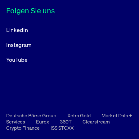
Folgen Sie uns
LinkedIn
Instagram
YouTube
Deutsche Börse Group
Xetra Gold
Market Data +
Services
Eurex
360T
Clearstream
Crypto Finance
ISS STOXX