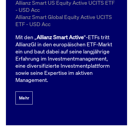
um d
Allianz Smart US Equity Active UCITS ETF
anzu
- USD Acc
ApplicationGatewayAffinityCORS
www.cashmarket.deutsche-
Session
Dies
Allianz Smart Global Equity Active UCITS
boerse.com
Ver
Last
ETF - USD Acc
um s
Clie
glei
Mit den „
Allianz Smart Active
“-ETFs tritt
Brow
werd
AllianzGI in den europäischen ETF-Markt
Benu
ein und baut dabei auf seine langjährige
die 
effe
Erfahrung im Investmentmanagement,
Ress
verb
eine diversifizierte Investmentplattform
unte
(Cro
sowie seine Expertise im aktiven
Shar
Management.
Bear
in v
Bere
Mehr
Gültig
Name
Anbieter / Domain
Beschreibung
Anbieter /
bis
Gültig
Name
Beschreibung
Domain
bis
_pk_id.7.931a
www.cashmarket.deutsche-
1 Jahr
Dieser Cookie-Name
boerse.com
ist mit der Open-