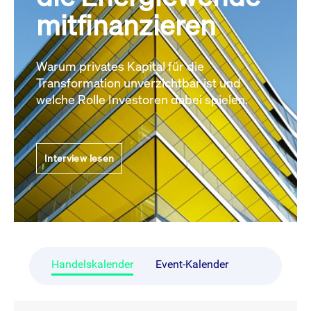
mitfinanzieren
Warum privates Kapital für die
Transformation unverzichtbar ist und
welche Rolle Investoren dabei spielen.
Interview lesen
Handelskalender
Event-Kalender