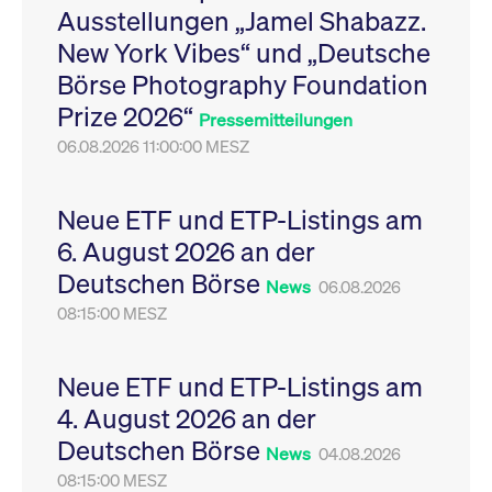
Ausstellungen „Jamel Shabazz.
Leistung der Website
VISITOR_PRIVACY_METADATA
YouTube
6
Dieses Cookie dient 
zu messen. Es handelt
.youtube.com
Monate
Speicherung der
New York Vibes“ und „Deutsche
sich um ein Muster-
Einwilligungs- und
Cookie, bei dem auf
Datenschutzbestim
Börse Photography Foundation
das Präfix _pk_ses
des Nutzers für ihre
eine kurze Reihe von
Interaktion mit der W
Prize 2026“
Zahlen und
Es erfasst Daten über
Pressemitteilungen
Buchstaben folgt, bei
Einwilligung des Bes
der es sich vermutlich
06.08.2026 11:00:00 MESZ
in Bezug auf verschi
um einen
Datenschutzrichtlini
Referenzcode für die
-einstellungen, um
Domain handelt, die
sicherzustellen, dass 
das Cookie setzt.
Präferenzen in zukünf
Neue ETF und ETP-Listings am
Sitzungen geehrt wer
6. August 2026 an der
Deutschen Börse
News
06.08.2026
08:15:00 MESZ
Neue ETF und ETP-Listings am
4. August 2026 an der
Deutschen Börse
News
04.08.2026
08:15:00 MESZ