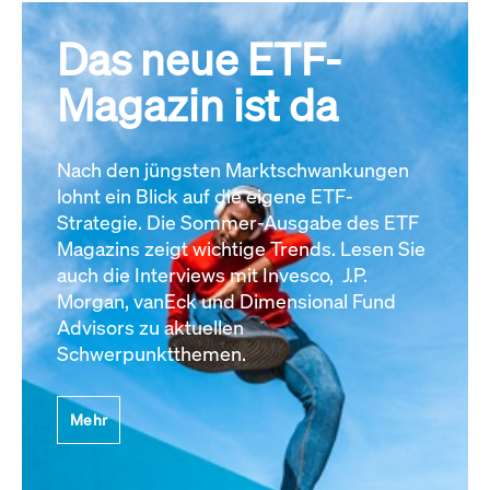
Das neue ETF-
Magazin ist da
Nach den jüngsten Marktschwankungen
lohnt ein Blick auf die eigene ETF-
Strategie. Die Sommer-Ausgabe des ETF
Magazins zeigt wichtige Trends. Lesen Sie
auch die Interviews mit Invesco, J.P.
Morgan, vanEck und Dimensional Fund
Advisors zu aktuellen
Schwerpunktthemen.
Mehr