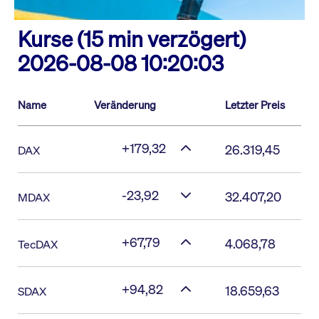
Kurse (15 min verzögert)
2026-08-08 10:20:03
Name
Veränderung
Letzter Preis
+179,32
26.319,45
DAX
-23,92
32.407,20
MDAX
+67,79
4.068,78
TecDAX
+94,82
18.659,63
SDAX