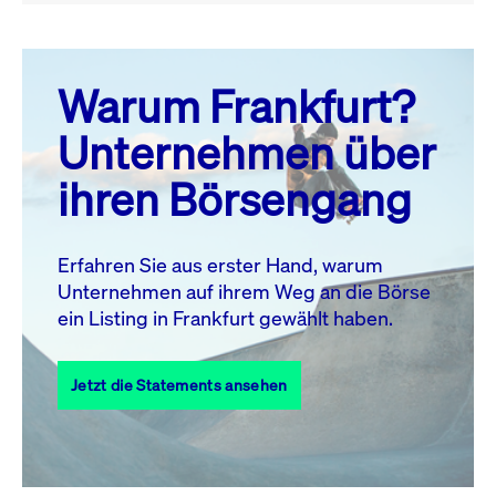
August 26
prev
next
Warum Frankfurt?
MO.
DI.
MI.
DO.
FR.
SA.
SO.
Unternehmen über
1
2
ihren Börsengang
3
4
5
6
7
9
8
10
11
12
13
14
15
16
Erfahren Sie aus erster Hand, warum
Unternehmen auf ihrem Weg an die Börse
17
18
19
20
21
22
23
ein Listing in Frankfurt gewählt haben.
24
25
27
28
29
30
26
Jetzt die Statements ansehen
31
Alle Events