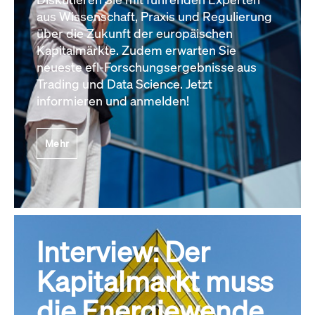
aus Wissenschaft, Praxis und Regulierung
über die Zukunft der europäischen
Kapitalmärkte. Zudem erwarten Sie
neueste efl-Forschungsergebnisse aus
Trading und Data Science. Jetzt
informieren und anmelden!
Mehr
Interview: Der
Kapitalmarkt muss
die Energiewende