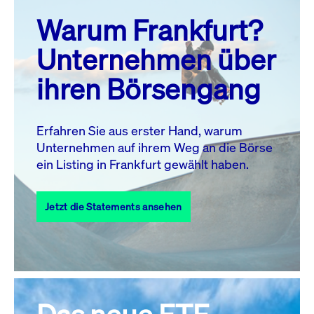
prev
next
Warum Frankfurt?
MO.
DI.
MI.
DO.
FR.
SA.
SO.
Unternehmen über
1
2
ihren Börsengang
3
4
5
7
8
9
6
10
11
12
13
14
15
16
Erfahren Sie aus erster Hand, warum
Unternehmen auf ihrem Weg an die Börse
17
18
19
20
21
22
23
ein Listing in Frankfurt gewählt haben.
24
25
27
28
29
30
26
Jetzt die Statements ansehen
31
Alle Events