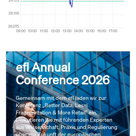
efl Annual
Conference 2026
Gemeinsam mit dem efl laden wir zur
Konferenz „Better Data, Less
Fragmentation & More Retail“ ein.
Diskutieren Sie mit führenden Experten
aus Wissenschaft, Praxis und Regulierung
über die Zukunft der europäischen