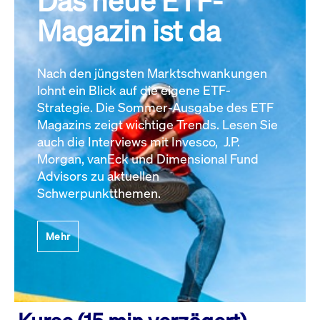
Das neue ETF-
Magazin ist da
Nach den jüngsten Marktschwankungen
lohnt ein Blick auf die eigene ETF-
Strategie. Die Sommer-Ausgabe des ETF
Magazins zeigt wichtige Trends. Lesen Sie
auch die Interviews mit Invesco, J.P.
Morgan, vanEck und Dimensional Fund
Advisors zu aktuellen
Schwerpunktthemen.
Mehr