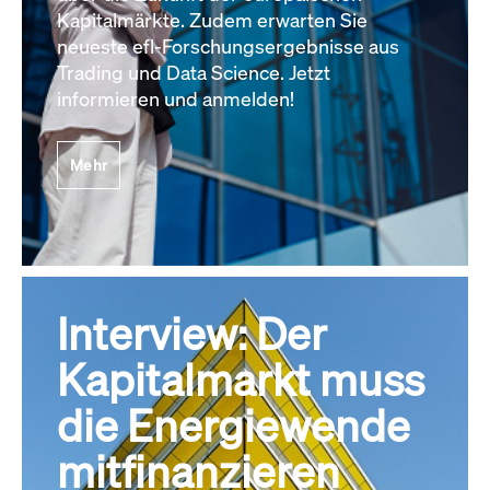
Kapitalmärkte. Zudem erwarten Sie
neueste efl-Forschungsergebnisse aus
Trading und Data Science. Jetzt
informieren und anmelden!
Mehr
Interview: Der
Kapitalmarkt muss
die Energiewende
mitfinanzieren