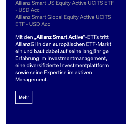
um d
Allianz Smart US Equity Active UCITS ETF
anzu
- USD Acc
ApplicationGatewayAffinityCORS
www.cashmarket.deutsche-
Session
Dies
Allianz Smart Global Equity Active UCITS
boerse.com
Ver
Last
ETF - USD Acc
um s
Clie
glei
Mit den „
Allianz Smart Active
“-ETFs tritt
Brow
werd
AllianzGI in den europäischen ETF-Markt
Benu
ein und baut dabei auf seine langjährige
die 
effe
Erfahrung im Investmentmanagement,
Ress
verb
eine diversifizierte Investmentplattform
unte
(Cro
sowie seine Expertise im aktiven
Shar
Management.
Bear
in v
Bere
Mehr
Gültig
Name
Anbieter / Domain
Beschreibung
Anbieter /
bis
Gültig
Name
Beschreibung
Domain
bis
_pk_id.7.931a
www.cashmarket.deutsche-
1 Jahr
Dieser Cookie-Name
boerse.com
ist mit der Open-