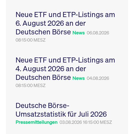
Leistung der Website
VISITOR_PRIVACY_METADATA
YouTube
6
Dieses Cookie dient 
zu messen. Es handelt
.youtube.com
Monate
Speicherung der
Neue ETF und ETP-Listings am
sich um ein Muster-
Einwilligungs- und
Cookie, bei dem auf
Datenschutzbestim
6. August 2026 an der
das Präfix _pk_ses
des Nutzers für ihre
eine kurze Reihe von
Interaktion mit der W
Deutschen Börse
Zahlen und
Es erfasst Daten über
News
06.08.2026
Buchstaben folgt, bei
Einwilligung des Bes
der es sich vermutlich
08:15:00 MESZ
in Bezug auf verschi
um einen
Datenschutzrichtlini
Referenzcode für die
-einstellungen, um
Domain handelt, die
sicherzustellen, dass 
das Cookie setzt.
Präferenzen in zukünf
Neue ETF und ETP-Listings am
Sitzungen geehrt wer
4. August 2026 an der
Deutschen Börse
News
04.08.2026
08:15:00 MESZ
Deutsche Börse-
Umsatzstatistik für Juli 2026
Pressemitteilungen
03.08.2026 16:15:00 MESZ