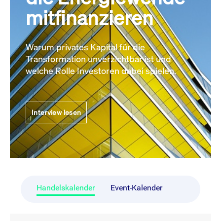
mitfinanzieren
Warum privates Kapital für die
Transformation unverzichtbar ist und
welche Rolle Investoren dabei spielen.
Interview lesen
Handelskalender
Event-Kalender