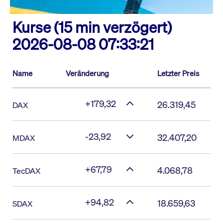
Kurse (15 min verzögert)
2026-08-08 07:33:21
Name
Veränderung
Letzter Preis
+179,32
26.319,45
DAX
-23,92
32.407,20
MDAX
+67,79
4.068,78
TecDAX
+94,82
18.659,63
SDAX