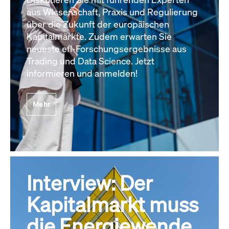
aus Wissenschaft, Praxis und Regulierung
über die Zukunft der europäischen
Kapitalmärkte. Zudem erwarten Sie
neueste efl-Forschungsergebnisse aus
Trading und Data Science. Jetzt
informieren und anmelden!
Mehr
Interview: Der
Kapitalmarkt muss
die Energiewende