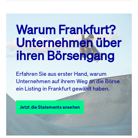
August 26
prev
next
Warum Frankfurt?
MO.
DI.
MI.
DO.
FR.
SA.
SO.
Unternehmen über
1
2
ihren Börsengang
3
4
5
6
7
9
8
10
11
12
13
14
15
16
Erfahren Sie aus erster Hand, warum
Unternehmen auf ihrem Weg an die Börse
17
18
19
20
21
22
23
ein Listing in Frankfurt gewählt haben.
24
25
27
28
29
30
26
Jetzt die Statements ansehen
31
Alle Events