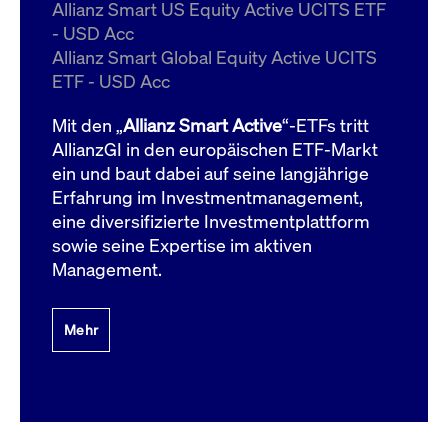
um d
Allianz Smart US Equity Active UCITS ETF
anzu
- USD Acc
ApplicationGatewayAffinityCORS
www.cashmarket.deutsche-
Session
Dies
Allianz Smart Global Equity Active UCITS
boerse.com
Ver
Last
ETF - USD Acc
um s
Clie
glei
Mit den „
Allianz Smart Active
“-ETFs tritt
Brow
werd
AllianzGI in den europäischen ETF-Markt
Benu
ein und baut dabei auf seine langjährige
die 
effe
Erfahrung im Investmentmanagement,
Ress
verb
eine diversifizierte Investmentplattform
unte
(Cro
sowie seine Expertise im aktiven
Shar
Management.
Bear
in v
Bere
Mehr
Gültig
Name
Anbieter / Domain
Beschreibung
Anbieter /
bis
Gültig
Name
Beschreibung
Domain
bis
_pk_id.7.931a
www.cashmarket.deutsche-
1 Jahr
Dieser Cookie-Name
boerse.com
ist mit der Open-