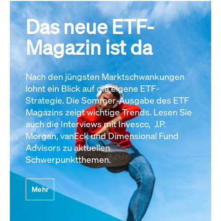
Das neue ETF-
Magazin ist da
Nach den jüngsten Marktschwankungen
lohnt ein Blick auf die eigene ETF-
Strategie. Die Sommer-Ausgabe des ETF
Magazins zeigt wichtige Trends. Lesen Sie
auch die Interviews mit Invesco, J.P.
Morgan, vanEck und Dimensional Fund
Advisors zu aktuellen
Schwerpunktthemen.
Mehr