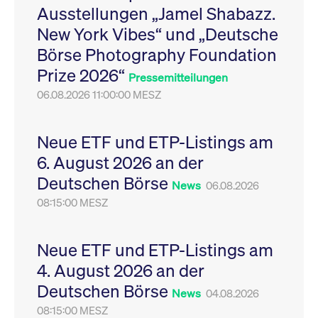
Ausstellungen „Jamel Shabazz.
Leistung der Website
VISITOR_PRIVACY_METADATA
YouTube
6
Dieses Cookie dient 
zu messen. Es handelt
.youtube.com
Monate
Speicherung der
New York Vibes“ und „Deutsche
sich um ein Muster-
Einwilligungs- und
Cookie, bei dem auf
Datenschutzbestim
Börse Photography Foundation
das Präfix _pk_ses
des Nutzers für ihre
eine kurze Reihe von
Interaktion mit der W
Prize 2026“
Zahlen und
Es erfasst Daten über
Pressemitteilungen
Buchstaben folgt, bei
Einwilligung des Bes
der es sich vermutlich
06.08.2026 11:00:00 MESZ
in Bezug auf verschi
um einen
Datenschutzrichtlini
Referenzcode für die
-einstellungen, um
Domain handelt, die
sicherzustellen, dass 
das Cookie setzt.
Präferenzen in zukünf
Neue ETF und ETP-Listings am
Sitzungen geehrt wer
6. August 2026 an der
Deutschen Börse
News
06.08.2026
08:15:00 MESZ
Neue ETF und ETP-Listings am
4. August 2026 an der
Deutschen Börse
News
04.08.2026
08:15:00 MESZ