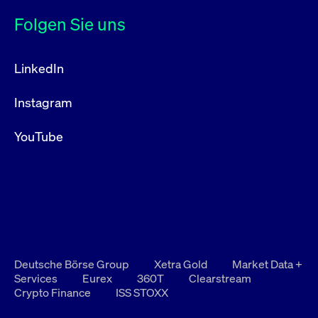
Folgen Sie uns
LinkedIn
Instagram
YouTube
Deutsche Börse Group
Xetra Gold
Market Data +
Services
Eurex
360T
Clearstream
Crypto Finance
ISS STOXX