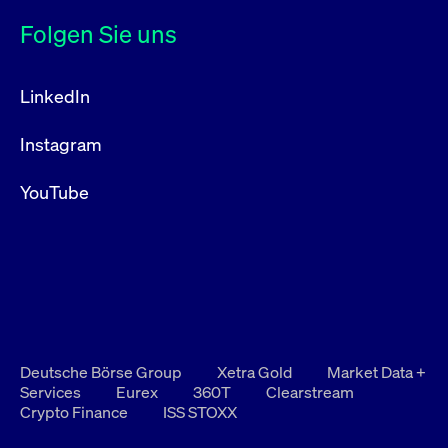
Folgen Sie uns
LinkedIn
Instagram
YouTube
Deutsche Börse Group
Xetra Gold
Market Data +
Services
Eurex
360T
Clearstream
Crypto Finance
ISS STOXX