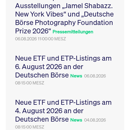
Ausstellungen „Jamel Shabazz.
Leistung der Website
VISITOR_PRIVACY_METADATA
YouTube
6
Dieses Cookie dient 
zu messen. Es handelt
.youtube.com
Monate
Speicherung der
New York Vibes“ und „Deutsche
sich um ein Muster-
Einwilligungs- und
Cookie, bei dem auf
Datenschutzbestim
Börse Photography Foundation
das Präfix _pk_ses
des Nutzers für ihre
eine kurze Reihe von
Interaktion mit der W
Prize 2026“
Zahlen und
Es erfasst Daten über
Pressemitteilungen
Buchstaben folgt, bei
Einwilligung des Bes
der es sich vermutlich
06.08.2026 11:00:00 MESZ
in Bezug auf verschi
um einen
Datenschutzrichtlini
Referenzcode für die
-einstellungen, um
Domain handelt, die
sicherzustellen, dass 
das Cookie setzt.
Präferenzen in zukünf
Neue ETF und ETP-Listings am
Sitzungen geehrt wer
6. August 2026 an der
Deutschen Börse
News
06.08.2026
08:15:00 MESZ
Neue ETF und ETP-Listings am
4. August 2026 an der
Deutschen Börse
News
04.08.2026
08:15:00 MESZ