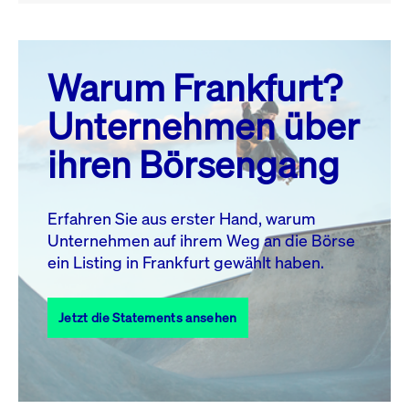
August 26
prev
next
Warum Frankfurt?
MO.
DI.
MI.
DO.
FR.
SA.
SO.
Unternehmen über
1
2
ihren Börsengang
3
4
5
6
7
9
8
10
11
12
13
14
15
16
Erfahren Sie aus erster Hand, warum
Unternehmen auf ihrem Weg an die Börse
17
18
19
20
21
22
23
ein Listing in Frankfurt gewählt haben.
24
25
27
28
29
30
26
Jetzt die Statements ansehen
31
Alle Events