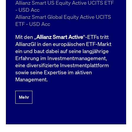
um d
Allianz Smart US Equity Active UCITS ETF
anzu
- USD Acc
ApplicationGatewayAffinityCORS
www.cashmarket.deutsche-
Session
Dies
Allianz Smart Global Equity Active UCITS
boerse.com
Ver
Last
ETF - USD Acc
um s
Clie
glei
Mit den „
Allianz Smart Active
“-ETFs tritt
Brow
werd
AllianzGI in den europäischen ETF-Markt
Benu
ein und baut dabei auf seine langjährige
die 
effe
Erfahrung im Investmentmanagement,
Ress
verb
eine diversifizierte Investmentplattform
unte
(Cro
sowie seine Expertise im aktiven
Shar
Management.
Bear
in v
Bere
Mehr
Gültig
Name
Anbieter / Domain
Beschreibung
Anbieter /
bis
Gültig
Name
Beschreibung
Domain
bis
_pk_id.7.931a
www.cashmarket.deutsche-
1 Jahr
Dieser Cookie-Name
boerse.com
ist mit der Open-