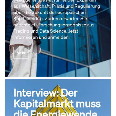
aus Wissenschaft, Praxis und Regulierung
über die Zukunft der europäischen
Kapitalmärkte. Zudem erwarten Sie
neueste efl-Forschungsergebnisse aus
Trading und Data Science. Jetzt
informieren und anmelden!
Mehr
Interview: Der
Kapitalmarkt muss
die Energiewende