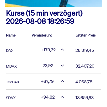
Kurse (15 min verzögert)
2026-08-08 18:26:59
Name
Veränderung
Letzter Preis
+179,32
26.319,45
DAX
-23,92
32.407,20
MDAX
+67,79
4.068,78
TecDAX
+94,82
18.659,63
SDAX