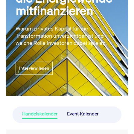
mitfinanzieren
Warum privates Kapital für die
Transformation unverzichtbar ist und
welche Rolle Investoren dabei spielen.
Interview lesen
Handelskalender
Event-Kalender