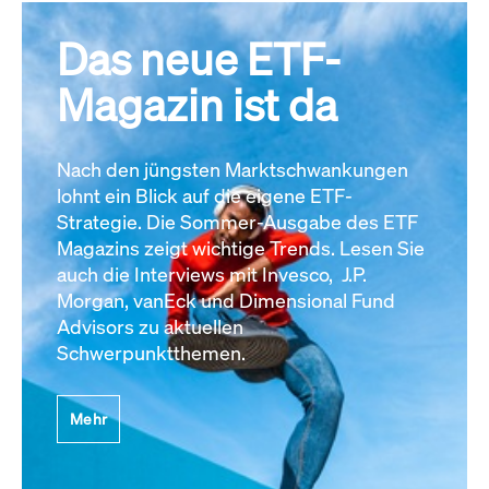
Das neue ETF-
Magazin ist da
Nach den jüngsten Marktschwankungen
lohnt ein Blick auf die eigene ETF-
Strategie. Die Sommer-Ausgabe des ETF
Magazins zeigt wichtige Trends. Lesen Sie
auch die Interviews mit Invesco, J.P.
Morgan, vanEck und Dimensional Fund
Advisors zu aktuellen
Schwerpunktthemen.
Mehr