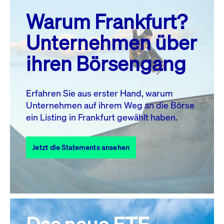
prev
next
Warum Frankfurt?
MO.
DI.
MI.
DO.
FR.
SA.
SO.
Unternehmen über
1
2
ihren Börsengang
3
4
5
6
8
9
7
10
11
12
13
14
15
16
Erfahren Sie aus erster Hand, warum
Unternehmen auf ihrem Weg an die Börse
17
18
19
20
21
22
23
ein Listing in Frankfurt gewählt haben.
24
25
27
28
29
30
26
Jetzt die Statements ansehen
31
Alle Events