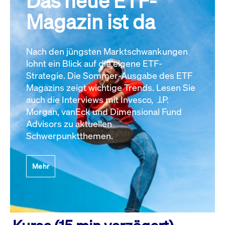
Das neue ETF-
Magazin ist da
Nach den jüngsten Marktschwankungen
lohnt ein Blick auf die eigene ETF-
Strategie. Die Sommer-Ausgabe des ETF
Magazins zeigt wichtige Trends. Lesen Sie
auch die Interviews mit Invesco, J.P.
Morgan, vanEck und Dimensional Fund
Advisors zu aktuellen
Schwerpunktthemen.
Mehr