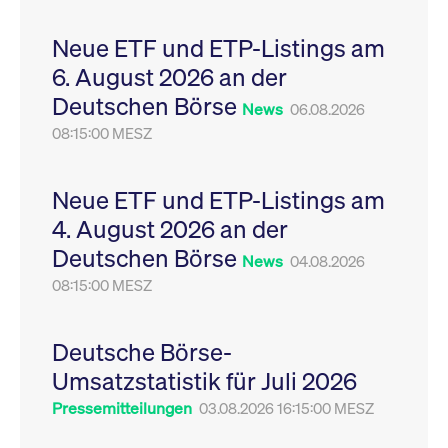
Leistung der Website
VISITOR_PRIVACY_METADATA
YouTube
6
Dieses Cookie dient 
zu messen. Es handelt
.youtube.com
Monate
Speicherung der
Neue ETF und ETP-Listings am
sich um ein Muster-
Einwilligungs- und
Cookie, bei dem auf
Datenschutzbestim
6. August 2026 an der
das Präfix _pk_ses
des Nutzers für ihre
eine kurze Reihe von
Interaktion mit der W
Deutschen Börse
Zahlen und
Es erfasst Daten über
News
06.08.2026
Buchstaben folgt, bei
Einwilligung des Bes
der es sich vermutlich
08:15:00 MESZ
in Bezug auf verschi
um einen
Datenschutzrichtlini
Referenzcode für die
-einstellungen, um
Domain handelt, die
sicherzustellen, dass 
das Cookie setzt.
Präferenzen in zukünf
Neue ETF und ETP-Listings am
Sitzungen geehrt wer
4. August 2026 an der
Deutschen Börse
News
04.08.2026
08:15:00 MESZ
Deutsche Börse-
Umsatzstatistik für Juli 2026
Pressemitteilungen
03.08.2026 16:15:00 MESZ