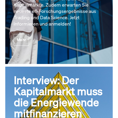
Kapitalmärkte. Zudem erwarten Sie
neueste efl-Forschungsergebnisse aus
Trading und Data Science. Jetzt
informieren und anmelden!
Mehr
Interview: Der
Kapitalmarkt muss
die Energiewende
mitfinanzieren