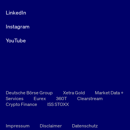
LinkedIn
Instagram
YouTube
Deutsche Börse Group
Xetra Gold
Market Data +
Services
Eurex
360T
Clearstream
Crypto Finance
ISS STOXX
Impressum
Disclaimer
Datenschutz