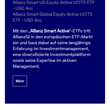
um d
Allianz Smart US Equity Active UCITS ETF
anzu
- USD Acc
ApplicationGatewayAffinityCORS
www.cashmarket.deutsche-
Session
Dies
Allianz Smart Global Equity Active UCITS
boerse.com
Ver
Last
ETF - USD Acc
um s
Clie
glei
Mit den „
Allianz Smart Active
“-ETFs tritt
Brow
werd
AllianzGI in den europäischen ETF-Markt
Benu
ein und baut dabei auf seine langjährige
die 
effe
Erfahrung im Investmentmanagement,
Ress
verb
eine diversifizierte Investmentplattform
unte
(Cro
sowie seine Expertise im aktiven
Shar
Management.
Bear
in v
Bere
Mehr
Gültig
Name
Anbieter / Domain
Beschreibung
Anbieter /
bis
Gültig
Name
Beschreibung
Domain
bis
_pk_id.7.931a
www.cashmarket.deutsche-
1 Jahr
Dieser Cookie-Name
boerse.com
ist mit der Open-