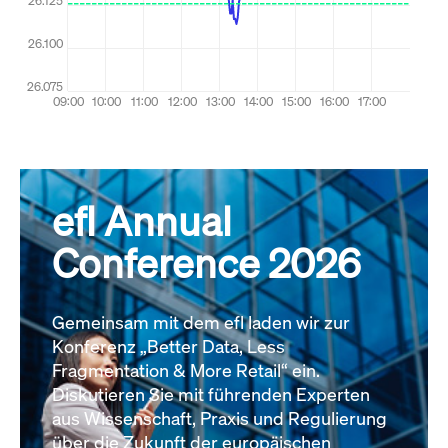
efl Annual
Conference 2026
Gemeinsam mit dem efl laden wir zur
Konferenz „Better Data, Less
Fragmentation & More Retail“ ein.
Diskutieren Sie mit führenden Experten
aus Wissenschaft, Praxis und Regulierung
über die Zukunft der europäischen