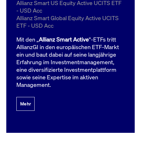
um d
Allianz Smart US Equity Active UCITS ETF
anzu
- USD Acc
ApplicationGatewayAffinityCORS
www.cashmarket.deutsche-
Session
Dies
Allianz Smart Global Equity Active UCITS
boerse.com
Ver
Last
ETF - USD Acc
um s
Clie
glei
Mit den „
Allianz Smart Active
“-ETFs tritt
Brow
werd
AllianzGI in den europäischen ETF-Markt
Benu
ein und baut dabei auf seine langjährige
die 
effe
Erfahrung im Investmentmanagement,
Ress
verb
eine diversifizierte Investmentplattform
unte
(Cro
sowie seine Expertise im aktiven
Shar
Management.
Bear
in v
Bere
Mehr
Gültig
Name
Anbieter / Domain
Beschreibung
Anbieter /
bis
Gültig
Name
Beschreibung
Domain
bis
_pk_id.7.931a
www.cashmarket.deutsche-
1 Jahr
Dieser Cookie-Name
boerse.com
ist mit der Open-