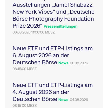
Ausstellungen „Jamel Shabazz.
Leistung der Website
VISITOR_PRIVACY_METADATA
YouTube
6
Dieses Cookie dient 
zu messen. Es handelt
.youtube.com
Monate
Speicherung der
New York Vibes“ und „Deutsche
sich um ein Muster-
Einwilligungs- und
Cookie, bei dem auf
Datenschutzbestim
Börse Photography Foundation
das Präfix _pk_ses
des Nutzers für ihre
eine kurze Reihe von
Interaktion mit der W
Prize 2026“
Zahlen und
Es erfasst Daten über
Pressemitteilungen
Buchstaben folgt, bei
Einwilligung des Bes
der es sich vermutlich
06.08.2026 11:00:00 MESZ
in Bezug auf verschi
um einen
Datenschutzrichtlini
Referenzcode für die
-einstellungen, um
Domain handelt, die
sicherzustellen, dass 
das Cookie setzt.
Präferenzen in zukünf
Neue ETF und ETP-Listings am
Sitzungen geehrt wer
6. August 2026 an der
Deutschen Börse
News
06.08.2026
08:15:00 MESZ
Neue ETF und ETP-Listings am
4. August 2026 an der
Deutschen Börse
News
04.08.2026
08:15:00 MESZ