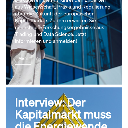
aus Wissenschaft, Praxis und Regulierung
über die Zukunft der europäischen
Kapitalmärkte. Zudem erwarten Sie
neueste efl-Forschungsergebnisse aus
Trading und Data Science. Jetzt
informieren und anmelden!
Mehr
Interview: Der
Kapitalmarkt muss
die Energiewende