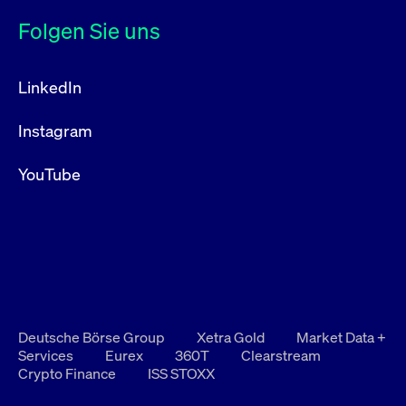
Folgen Sie uns
LinkedIn
Instagram
YouTube
Deutsche Börse Group
Xetra Gold
Market Data +
Services
Eurex
360T
Clearstream
Crypto Finance
ISS STOXX