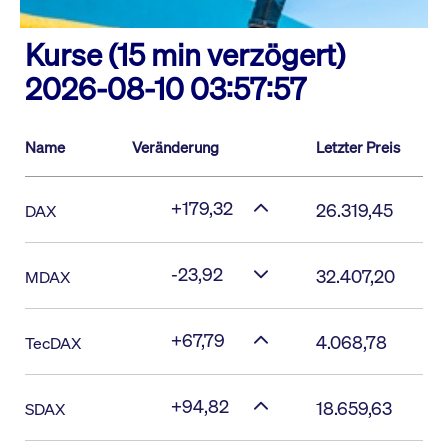
Kurse (15 min verzögert)
2026-08-10 03:57:57
Name
Veränderung
Letzter Preis
+179,32
26.319,45
DAX
-23,92
32.407,20
MDAX
+67,79
4.068,78
TecDAX
+94,82
18.659,63
SDAX