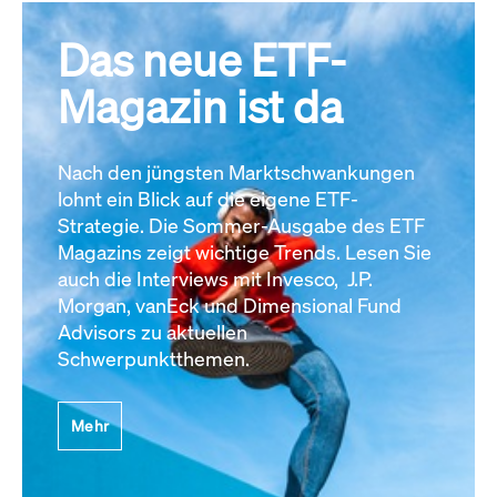
Das neue ETF-
Magazin ist da
Nach den jüngsten Marktschwankungen
lohnt ein Blick auf die eigene ETF-
Strategie. Die Sommer-Ausgabe des ETF
Magazins zeigt wichtige Trends. Lesen Sie
auch die Interviews mit Invesco, J.P.
Morgan, vanEck und Dimensional Fund
Advisors zu aktuellen
Schwerpunktthemen.
Mehr