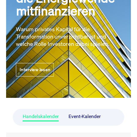
mitfinanzieren
Warum privates Kapital für die
Transformation unverzichtbar ist und
welche Rolle Investoren dabei spielen.
Interview lesen
Handelskalender
Event-Kalender