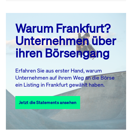
August 26
prev
next
Warum Frankfurt?
MO.
DI.
MI.
DO.
FR.
SA.
SO.
Unternehmen über
1
2
ihren Börsengang
3
4
5
6
7
8
9
11
12
13
14
15
16
10
Erfahren Sie aus erster Hand, warum
Unternehmen auf ihrem Weg an die Börse
17
18
19
20
21
22
23
ein Listing in Frankfurt gewählt haben.
24
25
27
28
29
30
26
Jetzt die Statements ansehen
31
Alle Events