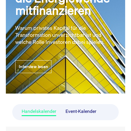
mitfinanzieren
Warum privates Kapital für die
Transformation unverzichtbar ist und
welche Rolle Investoren dabei spielen.
Interview lesen
Handelskalender
Event-Kalender