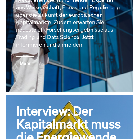
aus Wissenschaft, Praxis und Regulierung
über die Zukunft der europäischen
Kapitalmärkte. Zudem erwarten Sie
neueste efl-Forschungsergebnisse aus
Trading und Data Science. Jetzt
informieren und anmelden!
Mehr
Interview: Der
Kapitalmarkt muss
die Energiewende