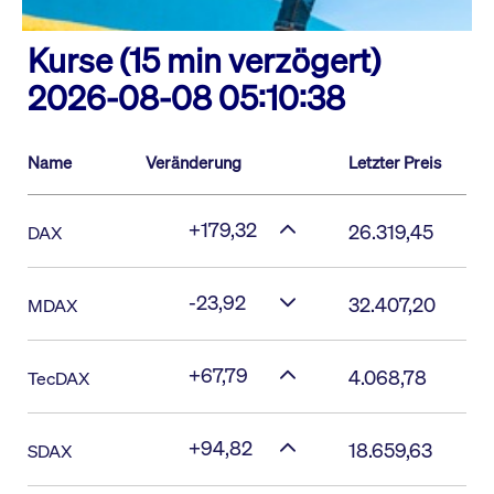
Kurse (15 min verzögert)
2026-08-08 05:10:38
Name
Veränderung
Letzter Preis
+179,32
26.319,45
DAX
-23,92
32.407,20
MDAX
+67,79
4.068,78
TecDAX
+94,82
18.659,63
SDAX