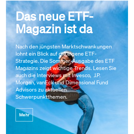
Das neue ETF-
Magazin ist da
Nach den jüngsten Marktschwankungen
lohnt ein Blick auf die eigene ETF-
Strategie. Die Sommer-Ausgabe des ETF
Magazins zeigt wichtige Trends. Lesen Sie
auch die Interviews mit Invesco, J.P.
Morgan, vanEck und Dimensional Fund
Advisors zu aktuellen
Schwerpunktthemen.
Mehr