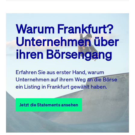
August 26
prev
next
Warum Frankfurt?
MO.
DI.
MI.
DO.
FR.
SA.
SO.
Unternehmen über
1
2
ihren Börsengang
3
4
5
6
7
9
8
10
11
12
13
14
15
16
Erfahren Sie aus erster Hand, warum
Unternehmen auf ihrem Weg an die Börse
17
18
19
20
21
22
23
ein Listing in Frankfurt gewählt haben.
24
25
27
28
29
30
26
Jetzt die Statements ansehen
31
Alle Events