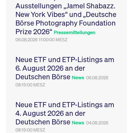
Ausstellungen „Jamel Shabazz.
Leistung der Website
VISITOR_PRIVACY_METADATA
YouTube
6
Dieses Cookie dient 
zu messen. Es handelt
.youtube.com
Monate
Speicherung der
New York Vibes“ und „Deutsche
sich um ein Muster-
Einwilligungs- und
Cookie, bei dem auf
Datenschutzbestim
Börse Photography Foundation
das Präfix _pk_ses
des Nutzers für ihre
eine kurze Reihe von
Interaktion mit der W
Prize 2026“
Zahlen und
Es erfasst Daten über
Pressemitteilungen
Buchstaben folgt, bei
Einwilligung des Bes
der es sich vermutlich
06.08.2026 11:00:00 MESZ
in Bezug auf verschi
um einen
Datenschutzrichtlini
Referenzcode für die
-einstellungen, um
Domain handelt, die
sicherzustellen, dass 
das Cookie setzt.
Präferenzen in zukünf
Neue ETF und ETP-Listings am
Sitzungen geehrt wer
6. August 2026 an der
Deutschen Börse
News
06.08.2026
08:15:00 MESZ
Neue ETF und ETP-Listings am
4. August 2026 an der
Deutschen Börse
News
04.08.2026
08:15:00 MESZ