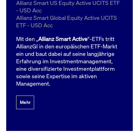
um d
Allianz Smart US Equity Active UCITS ETF
anzu
- USD Acc
ApplicationGatewayAffinityCORS
www.cashmarket.deutsche-
Session
Dies
Allianz Smart Global Equity Active UCITS
boerse.com
Ver
Last
ETF - USD Acc
um s
Clie
glei
Mit den „
Allianz Smart Active
“-ETFs tritt
Brow
werd
AllianzGI in den europäischen ETF-Markt
Benu
ein und baut dabei auf seine langjährige
die 
effe
Erfahrung im Investmentmanagement,
Ress
verb
eine diversifizierte Investmentplattform
unte
(Cro
sowie seine Expertise im aktiven
Shar
Management.
Bear
in v
Bere
Mehr
Gültig
Name
Anbieter / Domain
Beschreibung
Anbieter /
bis
Gültig
Name
Beschreibung
Domain
bis
_pk_id.7.931a
www.cashmarket.deutsche-
1 Jahr
Dieser Cookie-Name
boerse.com
ist mit der Open-