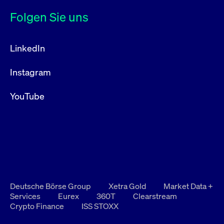
Folgen Sie uns
LinkedIn
Instagram
YouTube
Deutsche Börse Group
Xetra Gold
Market Data +
Services
Eurex
360T
Clearstream
Crypto Finance
ISS STOXX