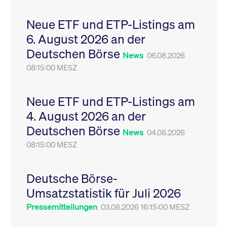
Leistung der Website
VISITOR_PRIVACY_METADATA
YouTube
6
Dieses Cookie dient 
zu messen. Es handelt
.youtube.com
Monate
Speicherung der
Neue ETF und ETP-Listings am
sich um ein Muster-
Einwilligungs- und
Cookie, bei dem auf
Datenschutzbestim
6. August 2026 an der
das Präfix _pk_ses
des Nutzers für ihre
eine kurze Reihe von
Interaktion mit der W
Deutschen Börse
Zahlen und
Es erfasst Daten über
News
06.08.2026
Buchstaben folgt, bei
Einwilligung des Bes
der es sich vermutlich
08:15:00 MESZ
in Bezug auf verschi
um einen
Datenschutzrichtlini
Referenzcode für die
-einstellungen, um
Domain handelt, die
sicherzustellen, dass 
das Cookie setzt.
Präferenzen in zukünf
Neue ETF und ETP-Listings am
Sitzungen geehrt wer
4. August 2026 an der
Deutschen Börse
News
04.08.2026
08:15:00 MESZ
Deutsche Börse-
Umsatzstatistik für Juli 2026
Pressemitteilungen
03.08.2026 16:15:00 MESZ