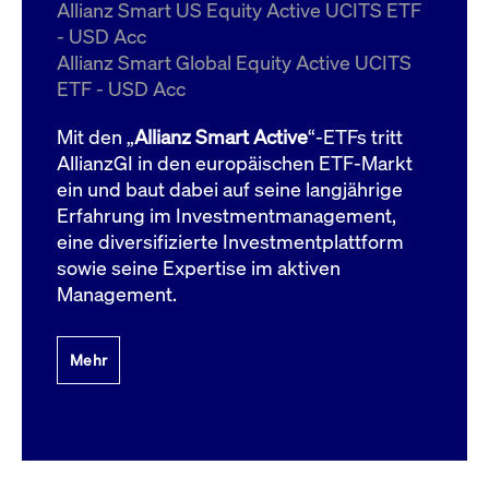
um d
Allianz Smart US Equity Active UCITS ETF
anzu
- USD Acc
ApplicationGatewayAffinityCORS
www.cashmarket.deutsche-
Session
Dies
Allianz Smart Global Equity Active UCITS
boerse.com
Ver
Last
ETF - USD Acc
um s
Clie
glei
Mit den „
Allianz Smart Active
“-ETFs tritt
Brow
werd
AllianzGI in den europäischen ETF-Markt
Benu
ein und baut dabei auf seine langjährige
die 
effe
Erfahrung im Investmentmanagement,
Ress
verb
eine diversifizierte Investmentplattform
unte
(Cro
sowie seine Expertise im aktiven
Shar
Management.
Bear
in v
Bere
Mehr
Gültig
Name
Anbieter / Domain
Beschreibung
Anbieter /
bis
Gültig
Name
Beschreibung
Domain
bis
_pk_id.7.931a
www.cashmarket.deutsche-
1 Jahr
Dieser Cookie-Name
boerse.com
ist mit der Open-