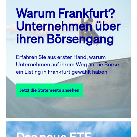
prev
next
Warum Frankfurt?
MO.
DI.
MI.
DO.
FR.
SA.
SO.
Unternehmen über
1
2
ihren Börsengang
3
4
5
6
8
9
7
10
11
12
13
14
15
16
Erfahren Sie aus erster Hand, warum
Unternehmen auf ihrem Weg an die Börse
17
18
19
20
21
22
23
ein Listing in Frankfurt gewählt haben.
24
25
27
28
29
30
26
Jetzt die Statements ansehen
31
Alle Events