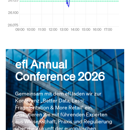
efl Annual
Conference 2026
Gemeinsam mit dem efl laden wir zur
Konferenz „Better Data, Less
Fragmentation & More Retail“ ein.
Diskutieren Sie mit führenden Experten
aus Wissenschaft, Praxis und Regulierung
über die Zukunft der europäischen