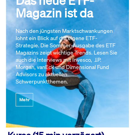
Das neue ETF-
Magazin ist da
Nach den jüngsten Marktschwankungen
lohnt ein Blick auf die eigene ETF-
Strategie. Die Sommer-Ausgabe des ETF
Magazins zeigt wichtige Trends. Lesen Sie
auch die Interviews mit Invesco, J.P.
Morgan, vanEck und Dimensional Fund
Advisors zu aktuellen
Schwerpunktthemen.
Mehr