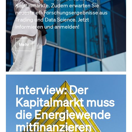
Kapitalmärkte. Zudem erwarten Sie
neueste efl-Forschungsergebnisse aus
Trading und Data Science. Jetzt
informieren und anmelden!
Mehr
Interview: Der
Kapitalmarkt muss
die Energiewende
mitfinanzieren