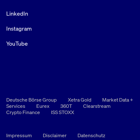
LinkedIn
Instagram
YouTube
Deutsche Börse Group
Xetra Gold
Market Data +
Services
Eurex
360T
Clearstream
Crypto Finance
ISS STOXX
Impressum
Disclaimer
Datenschutz