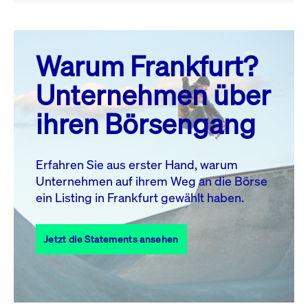
August 26
prev
next
Warum Frankfurt?
MO.
DI.
MI.
DO.
FR.
SA.
SO.
Unternehmen über
1
2
ihren Börsengang
3
4
5
6
7
8
9
10
11
12
13
14
15
16
Erfahren Sie aus erster Hand, warum
Unternehmen auf ihrem Weg an die Börse
17
18
19
20
21
22
23
ein Listing in Frankfurt gewählt haben.
24
25
27
28
29
30
26
Jetzt die Statements ansehen
31
Alle Events