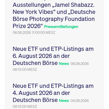
Ausstellungen „Jamel Shabazz.
Leistung der Website
VISITOR_PRIVACY_METADATA
YouTube
6
Dieses Cookie dient 
zu messen. Es handelt
.youtube.com
Monate
Speicherung der
New York Vibes“ und „Deutsche
sich um ein Muster-
Einwilligungs- und
Cookie, bei dem auf
Datenschutzbestim
Börse Photography Foundation
das Präfix _pk_ses
des Nutzers für ihre
eine kurze Reihe von
Interaktion mit der W
Prize 2026“
Zahlen und
Es erfasst Daten über
Pressemitteilungen
Buchstaben folgt, bei
Einwilligung des Bes
der es sich vermutlich
06.08.2026 11:00:00 MESZ
in Bezug auf verschi
um einen
Datenschutzrichtlini
Referenzcode für die
-einstellungen, um
Domain handelt, die
sicherzustellen, dass 
das Cookie setzt.
Präferenzen in zukünf
Neue ETF und ETP-Listings am
Sitzungen geehrt wer
6. August 2026 an der
Deutschen Börse
News
06.08.2026
08:15:00 MESZ
Neue ETF und ETP-Listings am
4. August 2026 an der
Deutschen Börse
News
04.08.2026
08:15:00 MESZ