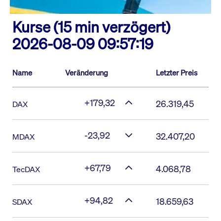
Kurse (15 min verzögert)
2026-08-09 09:57:19
Name
Veränderung
Letzter Preis
+179,32
26.319,45
DAX
-23,92
32.407,20
MDAX
+67,79
4.068,78
TecDAX
+94,82
18.659,63
SDAX