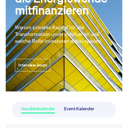
mitfinanzieren
Warum privates Kapital für die
Transformation unverzichtbar ist und
welche Rolle Investoren dabei spielen.
Interview lesen
Handelskalender
Event-Kalender