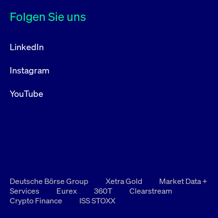
Folgen Sie uns
LinkedIn
Instagram
YouTube
Deutsche Börse Group
Xetra Gold
Market Data +
Services
Eurex
360T
Clearstream
Crypto Finance
ISS STOXX