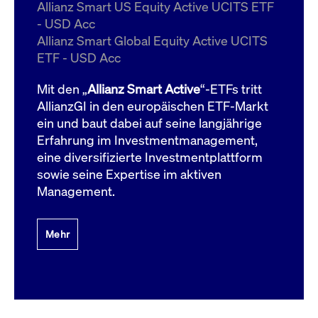
um d
Allianz Smart US Equity Active UCITS ETF
anzu
- USD Acc
ApplicationGatewayAffinityCORS
www.cashmarket.deutsche-
Session
Dies
Allianz Smart Global Equity Active UCITS
boerse.com
Ver
Last
ETF - USD Acc
um s
Clie
glei
Mit den „
Allianz Smart Active
“-ETFs tritt
Brow
werd
AllianzGI in den europäischen ETF-Markt
Benu
ein und baut dabei auf seine langjährige
die 
effe
Erfahrung im Investmentmanagement,
Ress
verb
eine diversifizierte Investmentplattform
unte
(Cro
sowie seine Expertise im aktiven
Shar
Management.
Bear
in v
Bere
Mehr
Gültig
Name
Anbieter / Domain
Beschreibung
Anbieter /
bis
Gültig
Name
Beschreibung
Domain
bis
_pk_id.7.931a
www.cashmarket.deutsche-
1 Jahr
Dieser Cookie-Name
boerse.com
ist mit der Open-