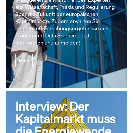
aus Wissenschaft, Praxis und Regulierung
über die Zukunft der europäischen
Kapitalmärkte. Zudem erwarten Sie
neueste efl-Forschungsergebnisse aus
Trading und Data Science. Jetzt
informieren und anmelden!
Mehr
Interview: Der
Kapitalmarkt muss
die Energiewende