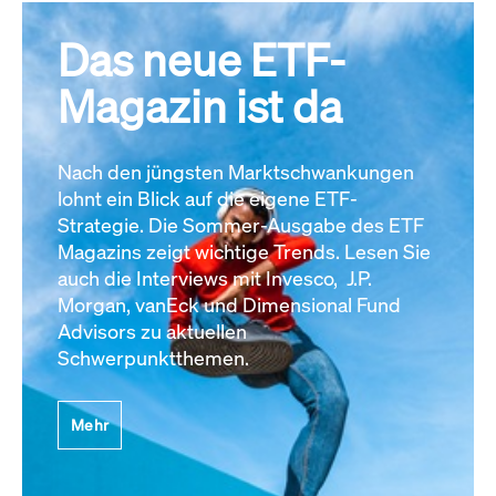
Das neue ETF-
Magazin ist da
Nach den jüngsten Marktschwankungen
lohnt ein Blick auf die eigene ETF-
Strategie. Die Sommer-Ausgabe des ETF
Magazins zeigt wichtige Trends. Lesen Sie
auch die Interviews mit Invesco, J.P.
Morgan, vanEck und Dimensional Fund
Advisors zu aktuellen
Schwerpunktthemen.
Mehr