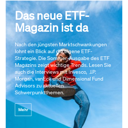
Das neue ETF-
Magazin ist da
Nach den jüngsten Marktschwankungen
lohnt ein Blick auf die eigene ETF-
Strategie. Die Sommer-Ausgabe des ETF
Magazins zeigt wichtige Trends. Lesen Sie
auch die Interviews mit Invesco, J.P.
Morgan, vanEck und Dimensional Fund
Advisors zu aktuellen
Schwerpunktthemen.
Mehr