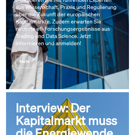
aus Wissenschaft, Praxis und Regulierung
über die Zukunft der europäischen
Kapitalmärkte. Zudem erwarten Sie
neueste efl-Forschungsergebnisse aus
Trading und Data Science. Jetzt
informieren und anmelden!
Mehr
Interview: Der
Kapitalmarkt muss
die Energiewende