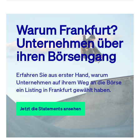
August 26
prev
next
Warum Frankfurt?
MO.
DI.
MI.
DO.
FR.
SA.
SO.
Unternehmen über
1
2
ihren Börsengang
3
4
5
6
7
9
8
10
11
12
13
14
15
16
Erfahren Sie aus erster Hand, warum
Unternehmen auf ihrem Weg an die Börse
17
18
19
20
21
22
23
ein Listing in Frankfurt gewählt haben.
24
25
27
28
29
30
26
Jetzt die Statements ansehen
31
Alle Events