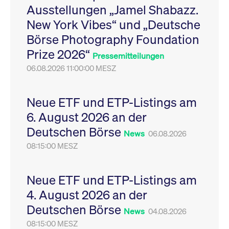
Ausstellungen „Jamel Shabazz.
Leistung der Website
VISITOR_PRIVACY_METADATA
YouTube
6
Dieses Cookie dient 
zu messen. Es handelt
.youtube.com
Monate
Speicherung der
New York Vibes“ und „Deutsche
sich um ein Muster-
Einwilligungs- und
Cookie, bei dem auf
Datenschutzbestim
Börse Photography Foundation
das Präfix _pk_ses
des Nutzers für ihre
eine kurze Reihe von
Interaktion mit der W
Prize 2026“
Zahlen und
Es erfasst Daten über
Pressemitteilungen
Buchstaben folgt, bei
Einwilligung des Bes
der es sich vermutlich
06.08.2026 11:00:00 MESZ
in Bezug auf verschi
um einen
Datenschutzrichtlini
Referenzcode für die
-einstellungen, um
Domain handelt, die
sicherzustellen, dass 
das Cookie setzt.
Präferenzen in zukünf
Neue ETF und ETP-Listings am
Sitzungen geehrt wer
6. August 2026 an der
Deutschen Börse
News
06.08.2026
08:15:00 MESZ
Neue ETF und ETP-Listings am
4. August 2026 an der
Deutschen Börse
News
04.08.2026
08:15:00 MESZ