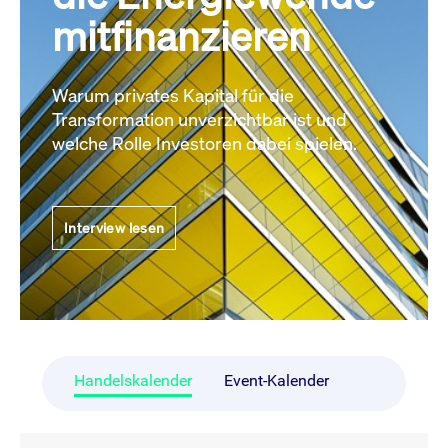
mitfinanzieren
Warum privates Kapital für die
Transformation unverzichtbar ist und
welche Rolle Investoren dabei spielen.
Interview lesen
Handelskalender
Event-Kalender