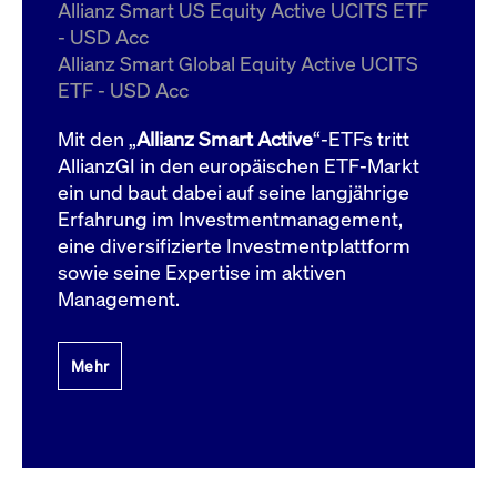
um d
Allianz Smart US Equity Active UCITS ETF
anzu
- USD Acc
ApplicationGatewayAffinityCORS
www.cashmarket.deutsche-
Session
Dies
Allianz Smart Global Equity Active UCITS
boerse.com
Ver
Last
ETF - USD Acc
um s
Clie
glei
Mit den „
Allianz Smart Active
“-ETFs tritt
Brow
werd
AllianzGI in den europäischen ETF-Markt
Benu
ein und baut dabei auf seine langjährige
die 
effe
Erfahrung im Investmentmanagement,
Ress
verb
eine diversifizierte Investmentplattform
unte
(Cro
sowie seine Expertise im aktiven
Shar
Management.
Bear
in v
Bere
Mehr
Gültig
Name
Anbieter / Domain
Beschreibung
Anbieter /
bis
Gültig
Name
Beschreibung
Domain
bis
_pk_id.7.931a
www.cashmarket.deutsche-
1 Jahr
Dieser Cookie-Name
boerse.com
ist mit der Open-