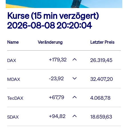
Kurse (15 min verzögert)
2026-08-08 20:20:04
Name
Veränderung
Letzter Preis
+179,32
26.319,45
DAX
-23,92
32.407,20
MDAX
+67,79
4.068,78
TecDAX
+94,82
18.659,63
SDAX