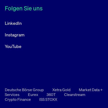
Folgen Sie uns
LinkedIn
Instagram
YouTube
Deutsche Börse Group
Xetra Gold
Market Data +
Services
Eurex
360T
Clearstream
Crypto Finance
ISS STOXX