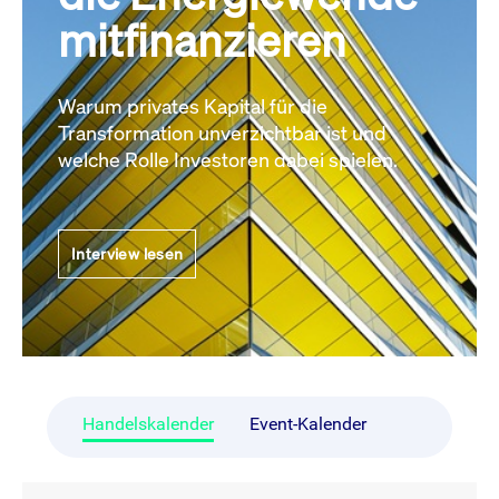
mitfinanzieren
Warum privates Kapital für die
Transformation unverzichtbar ist und
welche Rolle Investoren dabei spielen.
Interview lesen
Handelskalender
Event-Kalender