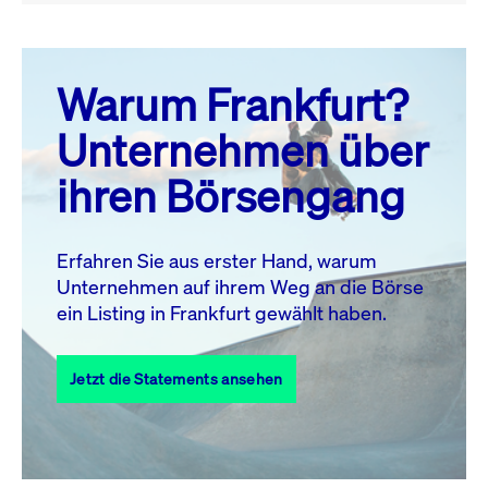
August 26
prev
next
Warum Frankfurt?
MO.
DI.
MI.
DO.
FR.
SA.
SO.
Unternehmen über
1
2
ihren Börsengang
3
4
5
6
8
9
7
10
11
12
13
14
15
16
Erfahren Sie aus erster Hand, warum
Unternehmen auf ihrem Weg an die Börse
17
18
19
20
21
22
23
ein Listing in Frankfurt gewählt haben.
24
25
27
28
29
30
26
Jetzt die Statements ansehen
31
Alle Events