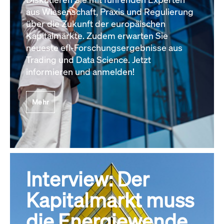
aus Wissenschaft, Praxis und Regulierung
über die Zukunft der europäischen
Kapitalmärkte. Zudem erwarten Sie
neueste efl-Forschungsergebnisse aus
Trading und Data Science. Jetzt
informieren und anmelden!
Mehr
Interview: Der
Kapitalmarkt muss
die Energiewende