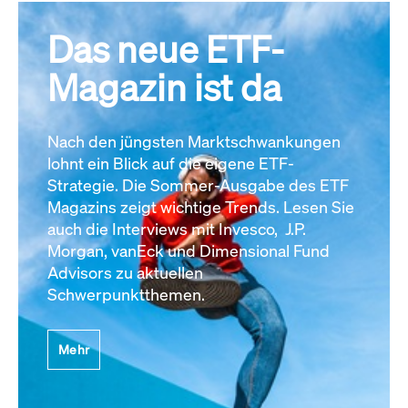
Das neue ETF-
Magazin ist da
Nach den jüngsten Marktschwankungen
lohnt ein Blick auf die eigene ETF-
Strategie. Die Sommer-Ausgabe des ETF
Magazins zeigt wichtige Trends. Lesen Sie
auch die Interviews mit Invesco, J.P.
Morgan, vanEck und Dimensional Fund
Advisors zu aktuellen
Schwerpunktthemen.
Mehr