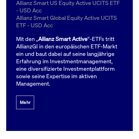
um d
Allianz Smart US Equity Active UCITS ETF
anzu
- USD Acc
ApplicationGatewayAffinityCORS
www.cashmarket.deutsche-
Session
Dies
Allianz Smart Global Equity Active UCITS
boerse.com
Ver
Last
ETF - USD Acc
um s
Clie
glei
Mit den „
Allianz Smart Active
“-ETFs tritt
Brow
werd
AllianzGI in den europäischen ETF-Markt
Benu
ein und baut dabei auf seine langjährige
die 
effe
Erfahrung im Investmentmanagement,
Ress
verb
eine diversifizierte Investmentplattform
unte
(Cro
sowie seine Expertise im aktiven
Shar
Management.
Bear
in v
Bere
Mehr
Gültig
Name
Anbieter / Domain
Beschreibung
Anbieter /
bis
Gültig
Name
Beschreibung
Domain
bis
_pk_id.7.931a
www.cashmarket.deutsche-
1 Jahr
Dieser Cookie-Name
boerse.com
ist mit der Open-