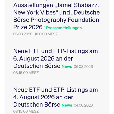
Ausstellungen „Jamel Shabazz.
Leistung der Website
VISITOR_PRIVACY_METADATA
YouTube
6
Dieses Cookie dient 
zu messen. Es handelt
.youtube.com
Monate
Speicherung der
New York Vibes“ und „Deutsche
sich um ein Muster-
Einwilligungs- und
Cookie, bei dem auf
Datenschutzbestim
Börse Photography Foundation
das Präfix _pk_ses
des Nutzers für ihre
eine kurze Reihe von
Interaktion mit der W
Prize 2026“
Zahlen und
Es erfasst Daten über
Pressemitteilungen
Buchstaben folgt, bei
Einwilligung des Bes
der es sich vermutlich
06.08.2026 11:00:00 MESZ
in Bezug auf verschi
um einen
Datenschutzrichtlini
Referenzcode für die
-einstellungen, um
Domain handelt, die
sicherzustellen, dass 
das Cookie setzt.
Präferenzen in zukünf
Neue ETF und ETP-Listings am
Sitzungen geehrt wer
6. August 2026 an der
Deutschen Börse
News
06.08.2026
08:15:00 MESZ
Neue ETF und ETP-Listings am
4. August 2026 an der
Deutschen Börse
News
04.08.2026
08:15:00 MESZ