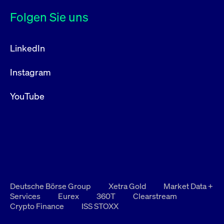
Folgen Sie uns
LinkedIn
Instagram
YouTube
Deutsche Börse Group
Xetra Gold
Market Data +
Services
Eurex
360T
Clearstream
Crypto Finance
ISS STOXX