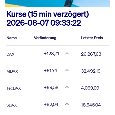
Kurse (15 min verzögert)
2026-08-07 09:33:22
Name
Veränderung
Letzter Preis
+128,71
26.267,63
DAX
+61,74
32.492,19
MDAX
+69,58
4.069,09
TecDAX
+82,04
18.645,04
SDAX