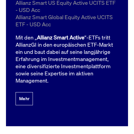
um d
Allianz Smart US Equity Active UCITS ETF
anzu
- USD Acc
ApplicationGatewayAffinityCORS
www.cashmarket.deutsche-
Session
Dies
Allianz Smart Global Equity Active UCITS
boerse.com
Ver
Last
ETF - USD Acc
um s
Clie
glei
Mit den „
Allianz Smart Active
“-ETFs tritt
Brow
werd
AllianzGI in den europäischen ETF-Markt
Benu
ein und baut dabei auf seine langjährige
die 
effe
Erfahrung im Investmentmanagement,
Ress
verb
eine diversifizierte Investmentplattform
unte
(Cro
sowie seine Expertise im aktiven
Shar
Management.
Bear
in v
Bere
Mehr
Gültig
Name
Anbieter / Domain
Beschreibung
Anbieter /
bis
Gültig
Name
Beschreibung
Domain
bis
_pk_id.7.931a
www.cashmarket.deutsche-
1 Jahr
Dieser Cookie-Name
boerse.com
ist mit der Open-