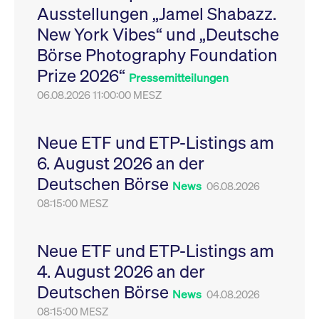
Ausstellungen „Jamel Shabazz.
Leistung der Website
VISITOR_PRIVACY_METADATA
YouTube
6
Dieses Cookie dient 
zu messen. Es handelt
.youtube.com
Monate
Speicherung der
New York Vibes“ und „Deutsche
sich um ein Muster-
Einwilligungs- und
Cookie, bei dem auf
Datenschutzbestim
Börse Photography Foundation
das Präfix _pk_ses
des Nutzers für ihre
eine kurze Reihe von
Interaktion mit der W
Prize 2026“
Zahlen und
Es erfasst Daten über
Pressemitteilungen
Buchstaben folgt, bei
Einwilligung des Bes
der es sich vermutlich
06.08.2026 11:00:00 MESZ
in Bezug auf verschi
um einen
Datenschutzrichtlini
Referenzcode für die
-einstellungen, um
Domain handelt, die
sicherzustellen, dass 
das Cookie setzt.
Präferenzen in zukünf
Neue ETF und ETP-Listings am
Sitzungen geehrt wer
6. August 2026 an der
Deutschen Börse
News
06.08.2026
08:15:00 MESZ
Neue ETF und ETP-Listings am
4. August 2026 an der
Deutschen Börse
News
04.08.2026
08:15:00 MESZ