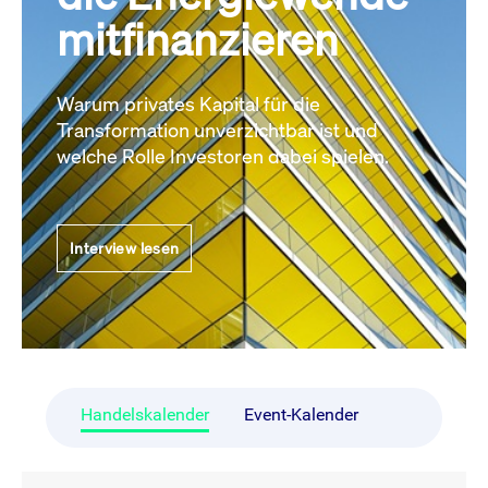
mitfinanzieren
Warum privates Kapital für die
Transformation unverzichtbar ist und
welche Rolle Investoren dabei spielen.
Interview lesen
Handelskalender
Event-Kalender