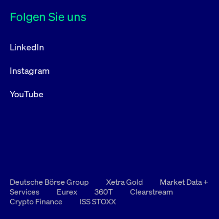
Folgen Sie uns
LinkedIn
Instagram
YouTube
Deutsche Börse Group
Xetra Gold
Market Data +
Services
Eurex
360T
Clearstream
Crypto Finance
ISS STOXX