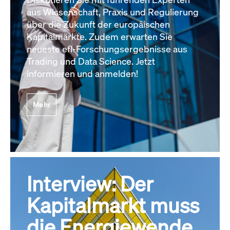
aus Wissenschaft, Praxis und Regulierung
über die Zukunft der europäischen
Kapitalmärkte. Zudem erwarten Sie
neueste efl-Forschungsergebnisse aus
Trading und Data Science. Jetzt
informieren und anmelden!
Mehr
Interview: Der
Kapitalmarkt muss
die Energiewende