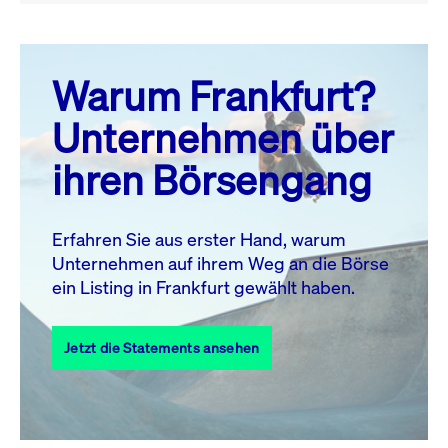
August 26
prev
next
Warum Frankfurt?
MO.
DI.
MI.
DO.
FR.
SA.
SO.
Unternehmen über
1
2
ihren Börsengang
3
4
5
6
7
8
9
10
11
12
13
14
15
16
Erfahren Sie aus erster Hand, warum
Unternehmen auf ihrem Weg an die Börse
17
18
19
20
21
22
23
ein Listing in Frankfurt gewählt haben.
24
25
27
28
29
30
26
Jetzt die Statements ansehen
31
Alle Events