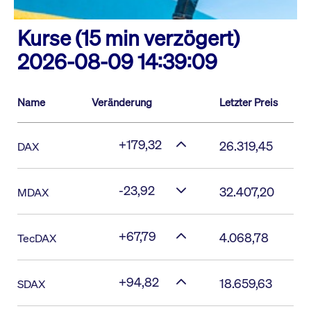
Kurse (15 min verzögert)
2026-08-09 14:39:09
Name
Veränderung
Letzter Preis
+179,32
26.319,45
DAX
-23,92
32.407,20
MDAX
+67,79
4.068,78
TecDAX
+94,82
18.659,63
SDAX