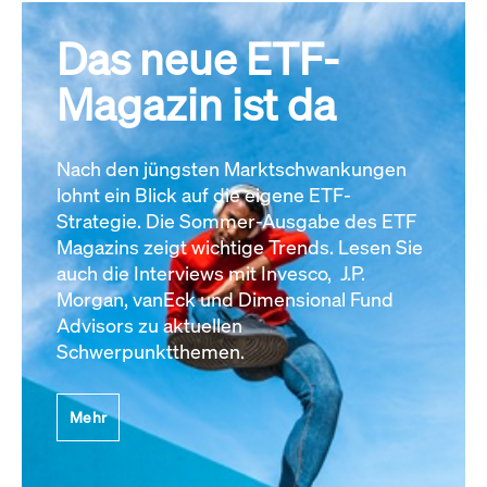
Das neue ETF-
Magazin ist da
Nach den jüngsten Marktschwankungen
lohnt ein Blick auf die eigene ETF-
Strategie. Die Sommer-Ausgabe des ETF
Magazins zeigt wichtige Trends. Lesen Sie
auch die Interviews mit Invesco, J.P.
Morgan, vanEck und Dimensional Fund
Advisors zu aktuellen
Schwerpunktthemen.
Mehr