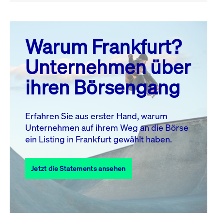
August 26
prev
next
Warum Frankfurt?
MO.
DI.
MI.
DO.
FR.
SA.
SO.
Unternehmen über
1
2
ihren Börsengang
3
4
5
6
7
8
9
10
11
12
13
14
15
16
Erfahren Sie aus erster Hand, warum
Unternehmen auf ihrem Weg an die Börse
17
18
19
20
21
22
23
ein Listing in Frankfurt gewählt haben.
24
25
27
28
29
30
26
Jetzt die Statements ansehen
31
Alle Events