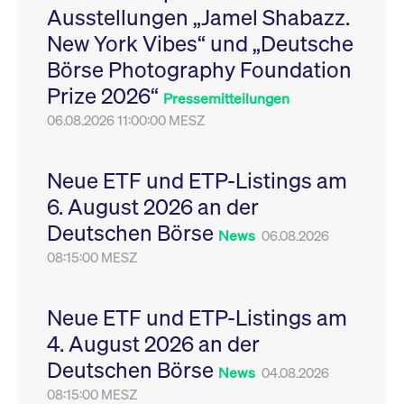
Ausstellungen „Jamel Shabazz.
Leistung der Website
VISITOR_PRIVACY_METADATA
YouTube
6
Dieses Cookie dient 
zu messen. Es handelt
.youtube.com
Monate
Speicherung der
New York Vibes“ und „Deutsche
sich um ein Muster-
Einwilligungs- und
Cookie, bei dem auf
Datenschutzbestim
Börse Photography Foundation
das Präfix _pk_ses
des Nutzers für ihre
eine kurze Reihe von
Interaktion mit der W
Prize 2026“
Zahlen und
Es erfasst Daten über
Pressemitteilungen
Buchstaben folgt, bei
Einwilligung des Bes
der es sich vermutlich
06.08.2026 11:00:00 MESZ
in Bezug auf verschi
um einen
Datenschutzrichtlini
Referenzcode für die
-einstellungen, um
Domain handelt, die
sicherzustellen, dass 
das Cookie setzt.
Präferenzen in zukünf
Neue ETF und ETP-Listings am
Sitzungen geehrt wer
6. August 2026 an der
Deutschen Börse
News
06.08.2026
08:15:00 MESZ
Neue ETF und ETP-Listings am
4. August 2026 an der
Deutschen Börse
News
04.08.2026
08:15:00 MESZ