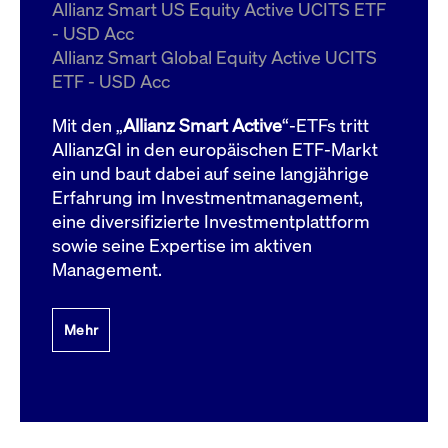
um d
Allianz Smart US Equity Active UCITS ETF
anzu
- USD Acc
ApplicationGatewayAffinityCORS
www.cashmarket.deutsche-
Session
Dies
Allianz Smart Global Equity Active UCITS
boerse.com
Ver
Last
ETF - USD Acc
um s
Clie
glei
Mit den „
Allianz Smart Active
“-ETFs tritt
Brow
werd
AllianzGI in den europäischen ETF-Markt
Benu
ein und baut dabei auf seine langjährige
die 
effe
Erfahrung im Investmentmanagement,
Ress
verb
eine diversifizierte Investmentplattform
unte
(Cro
sowie seine Expertise im aktiven
Shar
Management.
Bear
in v
Bere
Mehr
Gültig
Name
Anbieter / Domain
Beschreibung
Anbieter /
bis
Gültig
Name
Beschreibung
Domain
bis
_pk_id.7.931a
www.cashmarket.deutsche-
1 Jahr
Dieser Cookie-Name
boerse.com
ist mit der Open-