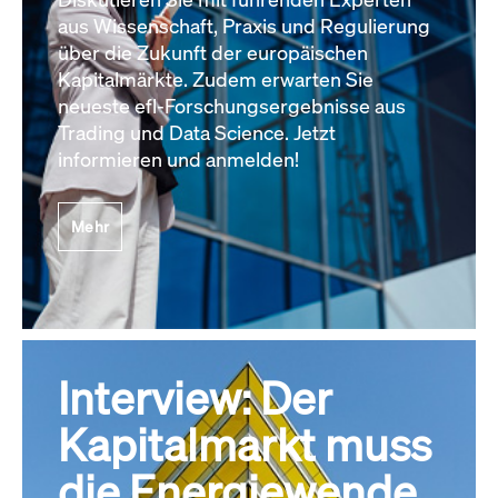
aus Wissenschaft, Praxis und Regulierung
über die Zukunft der europäischen
Kapitalmärkte. Zudem erwarten Sie
neueste efl-Forschungsergebnisse aus
Trading und Data Science. Jetzt
informieren und anmelden!
Mehr
Interview: Der
Kapitalmarkt muss
die Energiewende