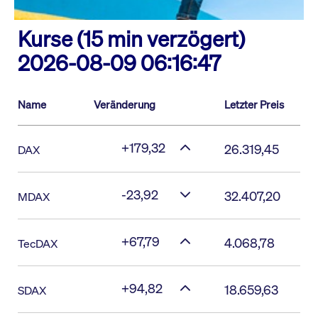
Kurse (15 min verzögert)
2026-08-09 06:16:47
Name
Veränderung
Letzter Preis
+179,32
26.319,45
DAX
-23,92
32.407,20
MDAX
+67,79
4.068,78
TecDAX
+94,82
18.659,63
SDAX