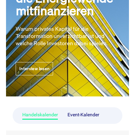
mitfinanzieren
Warum privates Kapital für die
Transformation unverzichtbar ist und
welche Rolle Investoren dabei spielen.
Interview lesen
Handelskalender
Event-Kalender