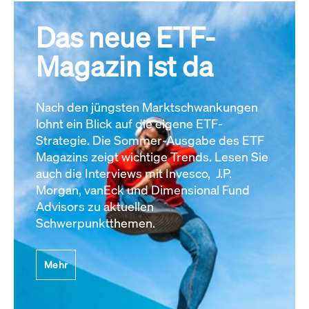
Das neue ETF-
Magazin ist da
Nach den jüngsten Marktschwankungen
lohnt ein Blick auf die eigene ETF-
Strategie. Die Sommer-Ausgabe des ETF
Magazins zeigt wichtige Trends. Lesen Sie
auch die Interviews mit Invesco, J.P.
Morgan, vanEck und Dimensional Fund
Advisors zu aktuellen
Schwerpunktthemen.
Mehr