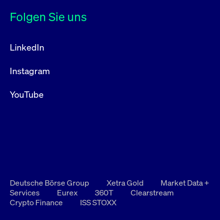
Folgen Sie uns
LinkedIn
Instagram
YouTube
Deutsche Börse Group
Xetra Gold
Market Data +
Services
Eurex
360T
Clearstream
Crypto Finance
ISS STOXX