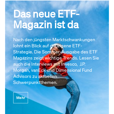
Das neue ETF-
Magazin ist da
Nach den jüngsten Marktschwankungen
lohnt ein Blick auf die eigene ETF-
Strategie. Die Sommer-Ausgabe des ETF
Magazins zeigt wichtige Trends. Lesen Sie
auch die Interviews mit Invesco, J.P.
Morgan, vanEck und Dimensional Fund
Advisors zu aktuellen
Schwerpunktthemen.
Mehr