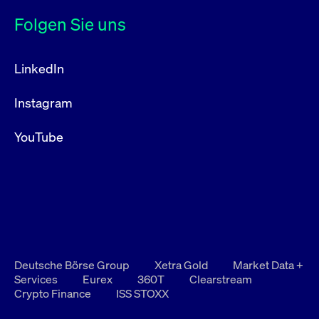
Folgen Sie uns
LinkedIn
Instagram
YouTube
Deutsche Börse Group
Xetra Gold
Market Data +
Services
Eurex
360T
Clearstream
Crypto Finance
ISS STOXX