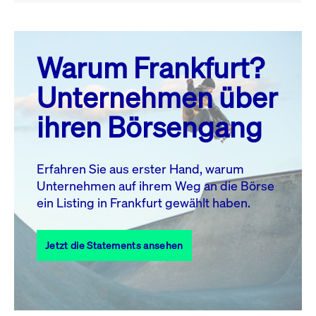
August 26
prev
next
Warum Frankfurt?
MO.
DI.
MI.
DO.
FR.
SA.
SO.
Unternehmen über
1
2
ihren Börsengang
3
4
5
6
7
9
8
10
11
12
13
14
15
16
Erfahren Sie aus erster Hand, warum
Unternehmen auf ihrem Weg an die Börse
17
18
19
20
21
22
23
ein Listing in Frankfurt gewählt haben.
24
25
27
28
29
30
26
Jetzt die Statements ansehen
31
Alle Events