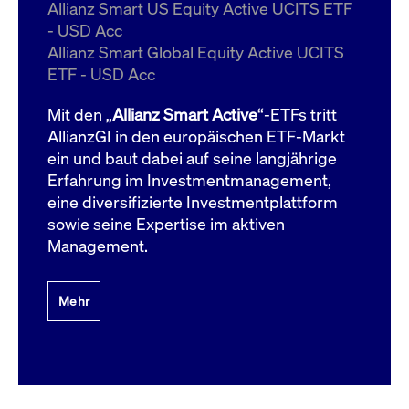
um d
Allianz Smart US Equity Active UCITS ETF
anzu
- USD Acc
ApplicationGatewayAffinityCORS
www.cashmarket.deutsche-
Session
Dies
Allianz Smart Global Equity Active UCITS
boerse.com
Ver
Last
ETF - USD Acc
um s
Clie
glei
Mit den „
Allianz Smart Active
“-ETFs tritt
Brow
werd
AllianzGI in den europäischen ETF-Markt
Benu
ein und baut dabei auf seine langjährige
die 
effe
Erfahrung im Investmentmanagement,
Ress
verb
eine diversifizierte Investmentplattform
unte
(Cro
sowie seine Expertise im aktiven
Shar
Management.
Bear
in v
Bere
Mehr
Gültig
Name
Anbieter / Domain
Beschreibung
Anbieter /
bis
Gültig
Name
Beschreibung
Domain
bis
_pk_id.7.931a
www.cashmarket.deutsche-
1 Jahr
Dieser Cookie-Name
boerse.com
ist mit der Open-