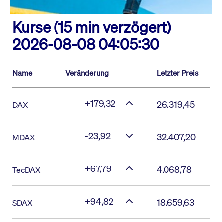
Kurse (15 min verzögert)
2026-08-08 04:05:30
Name
Veränderung
Letzter Preis
+179,32
26.319,45
DAX
-23,92
32.407,20
MDAX
+67,79
4.068,78
TecDAX
+94,82
18.659,63
SDAX