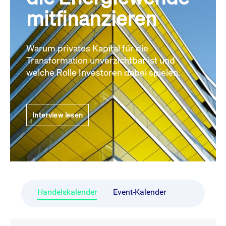
mitfinanzieren
Warum privates Kapital für die
Transformation unverzichtbar ist und
welche Rolle Investoren dabei spielen.
Interview lesen
Handelskalender
Event-Kalender