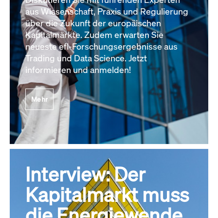
aus Wissenschaft, Praxis und Regulierung
über die Zukunft der europäischen
Kapitalmärkte. Zudem erwarten Sie
neueste efl-Forschungsergebnisse aus
Trading und Data Science. Jetzt
informieren und anmelden!
Mehr
Interview: Der
Kapitalmarkt muss
die Energiewende