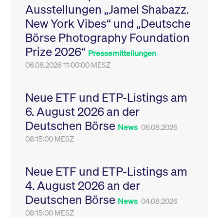
Ausstellungen „Jamel Shabazz.
Leistung der Website
VISITOR_PRIVACY_METADATA
YouTube
6
Dieses Cookie dient 
zu messen. Es handelt
.youtube.com
Monate
Speicherung der
New York Vibes“ und „Deutsche
sich um ein Muster-
Einwilligungs- und
Cookie, bei dem auf
Datenschutzbestim
Börse Photography Foundation
das Präfix _pk_ses
des Nutzers für ihre
eine kurze Reihe von
Interaktion mit der W
Prize 2026“
Zahlen und
Es erfasst Daten über
Pressemitteilungen
Buchstaben folgt, bei
Einwilligung des Bes
der es sich vermutlich
06.08.2026 11:00:00 MESZ
in Bezug auf verschi
um einen
Datenschutzrichtlini
Referenzcode für die
-einstellungen, um
Domain handelt, die
sicherzustellen, dass 
das Cookie setzt.
Präferenzen in zukünf
Neue ETF und ETP-Listings am
Sitzungen geehrt wer
6. August 2026 an der
Deutschen Börse
News
06.08.2026
08:15:00 MESZ
Neue ETF und ETP-Listings am
4. August 2026 an der
Deutschen Börse
News
04.08.2026
08:15:00 MESZ