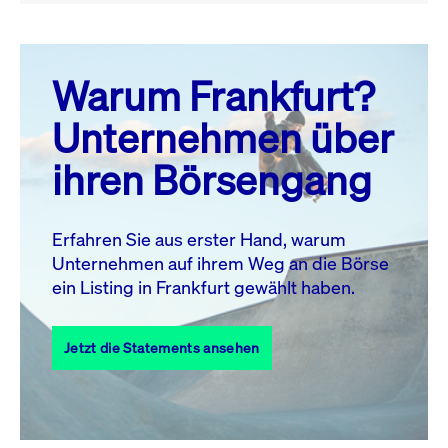
August 26
prev
next
Warum Frankfurt?
MO.
DI.
MI.
DO.
FR.
SA.
SO.
Unternehmen über
1
2
ihren Börsengang
3
4
5
6
8
9
7
10
11
12
13
14
15
16
Erfahren Sie aus erster Hand, warum
Unternehmen auf ihrem Weg an die Börse
17
18
19
20
21
22
23
ein Listing in Frankfurt gewählt haben.
24
25
27
28
29
30
26
Jetzt die Statements ansehen
31
Alle Events