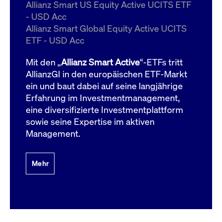
um d
Allianz Smart US Equity Active UCITS ETF
anzu
- USD Acc
ApplicationGatewayAffinityCORS
www.cashmarket.deutsche-
Session
Dies
Allianz Smart Global Equity Active UCITS
boerse.com
Ver
Last
ETF - USD Acc
um s
Clie
glei
Mit den „
Allianz Smart Active
“-ETFs tritt
Brow
werd
AllianzGI in den europäischen ETF-Markt
Benu
ein und baut dabei auf seine langjährige
die 
effe
Erfahrung im Investmentmanagement,
Ress
verb
eine diversifizierte Investmentplattform
unte
(Cro
sowie seine Expertise im aktiven
Shar
Management.
Bear
in v
Bere
Mehr
Gültig
Name
Anbieter / Domain
Beschreibung
Anbieter /
bis
Gültig
Name
Beschreibung
Domain
bis
_pk_id.7.931a
www.cashmarket.deutsche-
1 Jahr
Dieser Cookie-Name
boerse.com
ist mit der Open-