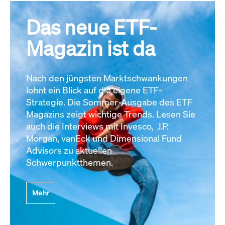
Das neue ETF-
Magazin ist da
Nach den jüngsten Marktschwankungen
lohnt ein Blick auf die eigene ETF-
Strategie. Die Sommer-Ausgabe des ETF
Magazins zeigt wichtige Trends. Lesen Sie
auch die Interviews mit Invesco, J.P.
Morgan, vanEck und Dimensional Fund
Advisors zu aktuellen
Schwerpunktthemen.
Mehr