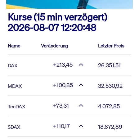
Kurse (15 min verzögert)
2026-08-07 12:20:48
Name
Veränderung
Letzter Preis
+213,45
26.351,51
DAX
+100,85
32.530,92
MDAX
+73,31
4.072,85
TecDAX
+110,17
18.672,89
SDAX