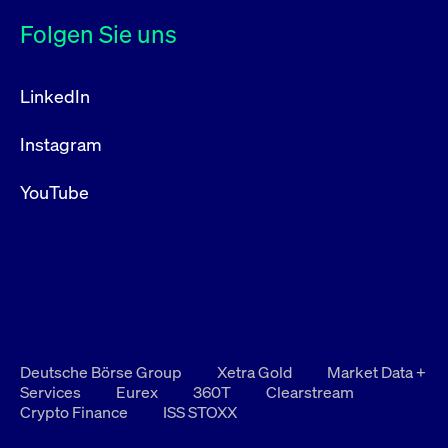
Folgen Sie uns
LinkedIn
Instagram
YouTube
Deutsche Börse Group
Xetra Gold
Market Data +
Services
Eurex
360T
Clearstream
Crypto Finance
ISS STOXX