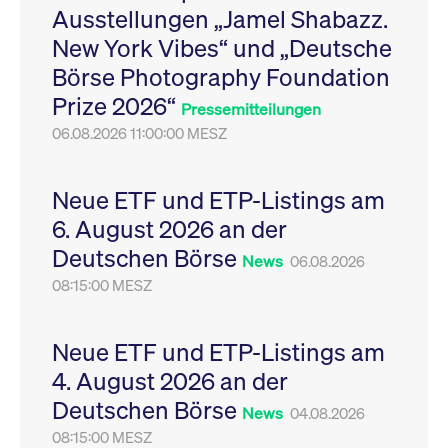
Ausstellungen „Jamel Shabazz.
Leistung der Website
VISITOR_PRIVACY_METADATA
YouTube
6
Dieses Cookie dient 
zu messen. Es handelt
.youtube.com
Monate
Speicherung der
New York Vibes“ und „Deutsche
sich um ein Muster-
Einwilligungs- und
Cookie, bei dem auf
Datenschutzbestim
Börse Photography Foundation
das Präfix _pk_ses
des Nutzers für ihre
eine kurze Reihe von
Interaktion mit der W
Prize 2026“
Zahlen und
Es erfasst Daten über
Pressemitteilungen
Buchstaben folgt, bei
Einwilligung des Bes
der es sich vermutlich
06.08.2026 11:00:00 MESZ
in Bezug auf verschi
um einen
Datenschutzrichtlini
Referenzcode für die
-einstellungen, um
Domain handelt, die
sicherzustellen, dass 
das Cookie setzt.
Präferenzen in zukünf
Neue ETF und ETP-Listings am
Sitzungen geehrt wer
6. August 2026 an der
Deutschen Börse
News
06.08.2026
08:15:00 MESZ
Neue ETF und ETP-Listings am
4. August 2026 an der
Deutschen Börse
News
04.08.2026
08:15:00 MESZ