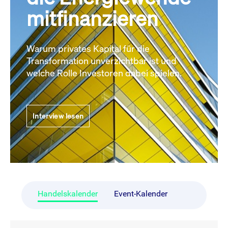
mitfinanzieren
Warum privates Kapital für die
Transformation unverzichtbar ist und
welche Rolle Investoren dabei spielen.
Interview lesen
Handelskalender
Event-Kalender