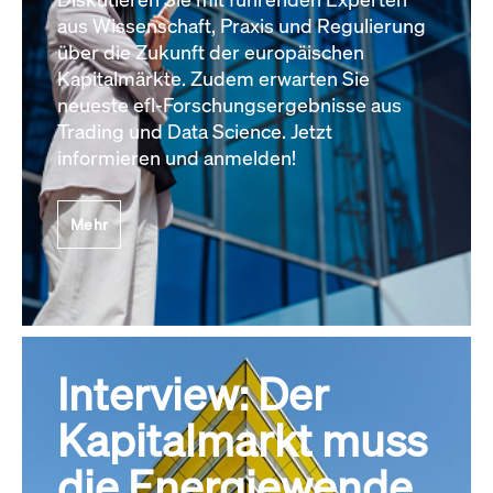
aus Wissenschaft, Praxis und Regulierung
über die Zukunft der europäischen
Kapitalmärkte. Zudem erwarten Sie
neueste efl-Forschungsergebnisse aus
Trading und Data Science. Jetzt
informieren und anmelden!
Mehr
Interview: Der
Kapitalmarkt muss
die Energiewende