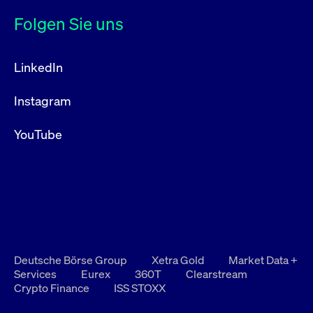
Folgen Sie uns
LinkedIn
Instagram
YouTube
Deutsche Börse Group
Xetra Gold
Market Data +
Services
Eurex
360T
Clearstream
Crypto Finance
ISS STOXX