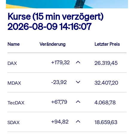
Kurse (15 min verzögert)
2026-08-09 14:16:07
Name
Veränderung
Letzter Preis
+179,32
26.319,45
DAX
-23,92
32.407,20
MDAX
+67,79
4.068,78
TecDAX
+94,82
18.659,63
SDAX