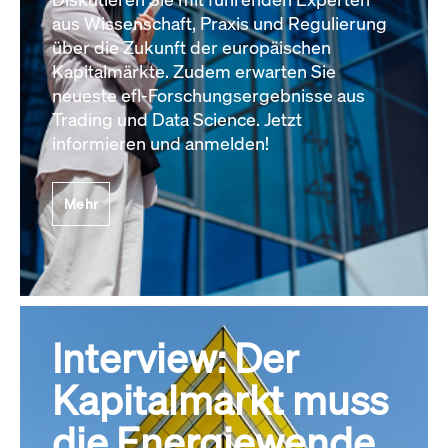
aus Wissenschaft, Praxis und Regulierung
über die Zukunft der europäischen
Kapitalmärkte. Zudem erwarten Sie
neueste efl-Forschungsergebnisse aus
Trading und Data Science. Jetzt
informieren und anmelden!
Mehr
Interview: Der
Kapitalmarkt muss
die Energiewende