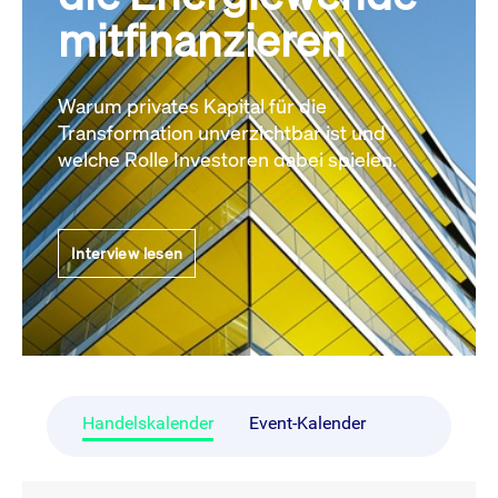
mitfinanzieren
Warum privates Kapital für die
Transformation unverzichtbar ist und
welche Rolle Investoren dabei spielen.
Interview lesen
Handelskalender
Event-Kalender