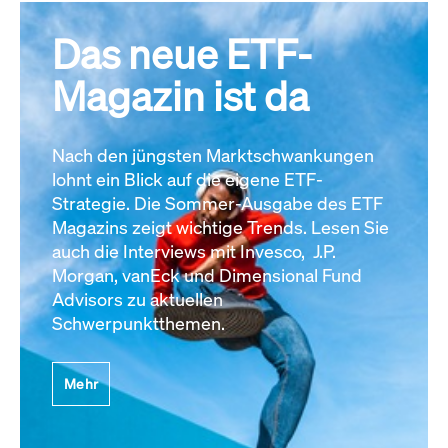
Das neue ETF-
Magazin ist da
Nach den jüngsten Marktschwankungen
lohnt ein Blick auf die eigene ETF-
Strategie. Die Sommer-Ausgabe des ETF
Magazins zeigt wichtige Trends. Lesen Sie
auch die Interviews mit Invesco, J.P.
Morgan, vanEck und Dimensional Fund
Advisors zu aktuellen
Schwerpunktthemen.
Mehr