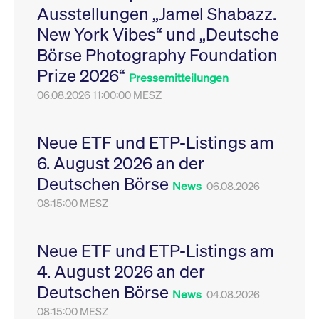
Ausstellungen „Jamel Shabazz.
Leistung der Website
VISITOR_PRIVACY_METADATA
YouTube
6
Dieses Cookie dient 
zu messen. Es handelt
.youtube.com
Monate
Speicherung der
New York Vibes“ und „Deutsche
sich um ein Muster-
Einwilligungs- und
Cookie, bei dem auf
Datenschutzbestim
Börse Photography Foundation
das Präfix _pk_ses
des Nutzers für ihre
eine kurze Reihe von
Interaktion mit der W
Prize 2026“
Zahlen und
Es erfasst Daten über
Pressemitteilungen
Buchstaben folgt, bei
Einwilligung des Bes
der es sich vermutlich
06.08.2026 11:00:00 MESZ
in Bezug auf verschi
um einen
Datenschutzrichtlini
Referenzcode für die
-einstellungen, um
Domain handelt, die
sicherzustellen, dass 
das Cookie setzt.
Präferenzen in zukünf
Neue ETF und ETP-Listings am
Sitzungen geehrt wer
6. August 2026 an der
Deutschen Börse
News
06.08.2026
08:15:00 MESZ
Neue ETF und ETP-Listings am
4. August 2026 an der
Deutschen Börse
News
04.08.2026
08:15:00 MESZ