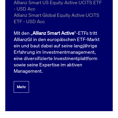
um d
Allianz Smart US Equity Active UCITS ETF
anzu
- USD Acc
ApplicationGatewayAffinityCORS
www.cashmarket.deutsche-
Session
Dies
Allianz Smart Global Equity Active UCITS
boerse.com
Ver
Last
ETF - USD Acc
um s
Clie
glei
Mit den „
Allianz Smart Active
“-ETFs tritt
Brow
werd
AllianzGI in den europäischen ETF-Markt
Benu
ein und baut dabei auf seine langjährige
die 
effe
Erfahrung im Investmentmanagement,
Ress
verb
eine diversifizierte Investmentplattform
unte
(Cro
sowie seine Expertise im aktiven
Shar
Management.
Bear
in v
Bere
Mehr
Gültig
Name
Anbieter / Domain
Beschreibung
Anbieter /
bis
Gültig
Name
Beschreibung
Domain
bis
_pk_id.7.931a
www.cashmarket.deutsche-
1 Jahr
Dieser Cookie-Name
boerse.com
ist mit der Open-