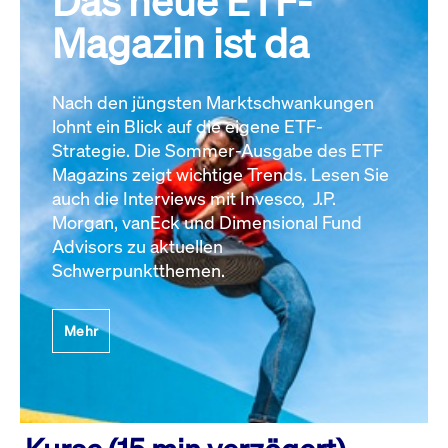
Das neue ETF-
Magazin ist da
Nach den jüngsten Marktschwankungen
lohnt ein Blick auf die eigene ETF-
Strategie. Die Sommer-Ausgabe des ETF
Magazins zeigt wichtige Trends. Lesen Sie
auch die Interviews mit Invesco, J.P.
Morgan, vanEck und Dimensional Fund
Advisors zu aktuellen
Schwerpunktthemen.
Mehr