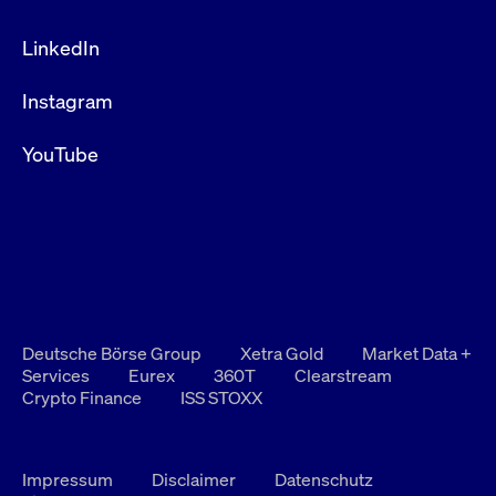
LinkedIn
Instagram
YouTube
Deutsche Börse Group
Xetra Gold
Market Data +
Services
Eurex
360T
Clearstream
Crypto Finance
ISS STOXX
Impressum
Disclaimer
Datenschutz