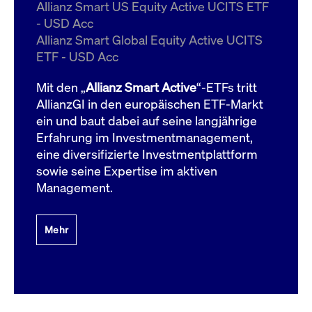
um d
Allianz Smart US Equity Active UCITS ETF
anzu
- USD Acc
ApplicationGatewayAffinityCORS
www.cashmarket.deutsche-
Session
Dies
Allianz Smart Global Equity Active UCITS
boerse.com
Ver
Last
ETF - USD Acc
um s
Clie
glei
Mit den „
Allianz Smart Active
“-ETFs tritt
Brow
werd
AllianzGI in den europäischen ETF-Markt
Benu
ein und baut dabei auf seine langjährige
die 
effe
Erfahrung im Investmentmanagement,
Ress
verb
eine diversifizierte Investmentplattform
unte
(Cro
sowie seine Expertise im aktiven
Shar
Management.
Bear
in v
Bere
Mehr
Gültig
Name
Anbieter / Domain
Beschreibung
Anbieter /
bis
Gültig
Name
Beschreibung
Domain
bis
_pk_id.7.931a
www.cashmarket.deutsche-
1 Jahr
Dieser Cookie-Name
boerse.com
ist mit der Open-