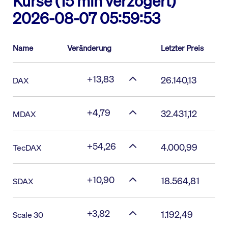
Kurse (15 min verzögert)
2026-08-07 05:59:53
Name
Veränderung
Letzter Preis
+13,83
26.140,13
DAX
+4,79
32.431,12
MDAX
+54,26
4.000,99
TecDAX
+10,90
18.564,81
SDAX
+3,82
1.192,49
Scale 30