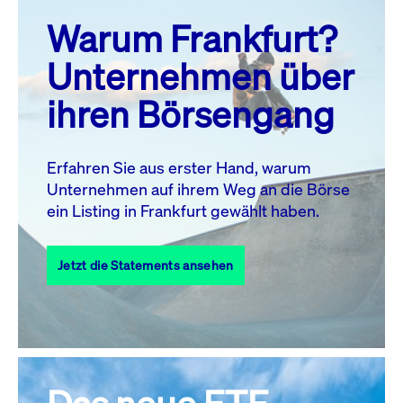
prev
next
Warum Frankfurt?
MO.
DI.
MI.
DO.
FR.
SA.
SO.
Unternehmen über
1
2
ihren Börsengang
3
4
5
6
8
9
7
10
11
12
13
14
15
16
Erfahren Sie aus erster Hand, warum
Unternehmen auf ihrem Weg an die Börse
17
18
19
20
21
22
23
ein Listing in Frankfurt gewählt haben.
24
25
27
28
29
30
26
Jetzt die Statements ansehen
31
Alle Events