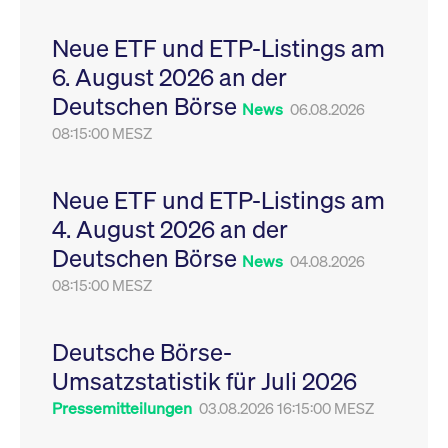
Leistung der Website
VISITOR_PRIVACY_METADATA
YouTube
6
Dieses Cookie dient 
zu messen. Es handelt
.youtube.com
Monate
Speicherung der
Neue ETF und ETP-Listings am
sich um ein Muster-
Einwilligungs- und
Cookie, bei dem auf
Datenschutzbestim
6. August 2026 an der
das Präfix _pk_ses
des Nutzers für ihre
eine kurze Reihe von
Interaktion mit der W
Deutschen Börse
Zahlen und
Es erfasst Daten über
News
06.08.2026
Buchstaben folgt, bei
Einwilligung des Bes
der es sich vermutlich
08:15:00 MESZ
in Bezug auf verschi
um einen
Datenschutzrichtlini
Referenzcode für die
-einstellungen, um
Domain handelt, die
sicherzustellen, dass 
das Cookie setzt.
Präferenzen in zukünf
Neue ETF und ETP-Listings am
Sitzungen geehrt wer
4. August 2026 an der
Deutschen Börse
News
04.08.2026
08:15:00 MESZ
Deutsche Börse-
Umsatzstatistik für Juli 2026
Pressemitteilungen
03.08.2026 16:15:00 MESZ