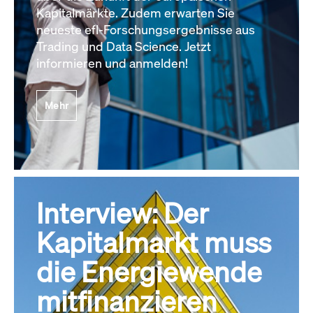
Kapitalmärkte. Zudem erwarten Sie
neueste efl-Forschungsergebnisse aus
Trading und Data Science. Jetzt
informieren und anmelden!
Mehr
Interview: Der
Kapitalmarkt muss
die Energiewende
mitfinanzieren