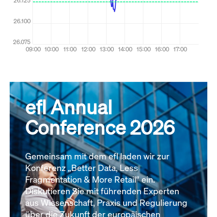
efl Annual
Conference 2026
Gemeinsam mit dem efl laden wir zur
Konferenz „Better Data, Less
Fragmentation & More Retail“ ein.
Diskutieren Sie mit führenden Experten
aus Wissenschaft, Praxis und Regulierung
über die Zukunft der europäischen