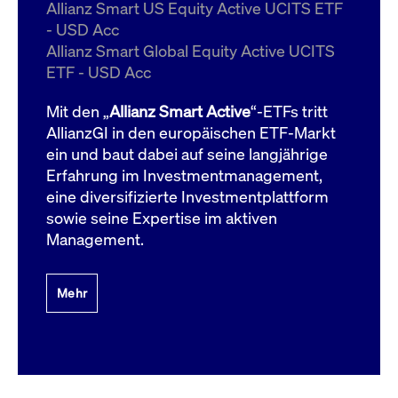
um d
Allianz Smart US Equity Active UCITS ETF
anzu
- USD Acc
ApplicationGatewayAffinityCORS
www.cashmarket.deutsche-
Session
Dies
Allianz Smart Global Equity Active UCITS
boerse.com
Ver
Last
ETF - USD Acc
um s
Clie
glei
Mit den „
Allianz Smart Active
“-ETFs tritt
Brow
werd
AllianzGI in den europäischen ETF-Markt
Benu
ein und baut dabei auf seine langjährige
die 
effe
Erfahrung im Investmentmanagement,
Ress
verb
eine diversifizierte Investmentplattform
unte
(Cro
sowie seine Expertise im aktiven
Shar
Management.
Bear
in v
Bere
Mehr
Gültig
Name
Anbieter / Domain
Beschreibung
Anbieter /
bis
Gültig
Name
Beschreibung
Domain
bis
_pk_id.7.931a
www.cashmarket.deutsche-
1 Jahr
Dieser Cookie-Name
boerse.com
ist mit der Open-