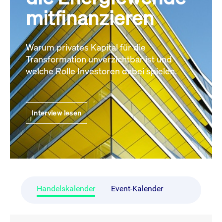
mitfinanzieren
Warum privates Kapital für die
Transformation unverzichtbar ist und
welche Rolle Investoren dabei spielen.
Interview lesen
Handelskalender
Event-Kalender