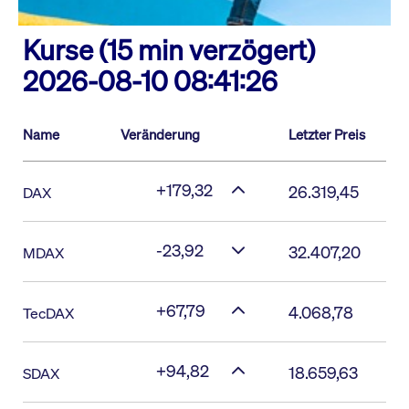
Kurse (15 min verzögert)
2026-08-10 08:41:26
Name
Veränderung
Letzter Preis
+179,32
26.319,45
DAX
-23,92
32.407,20
MDAX
+67,79
4.068,78
TecDAX
+94,82
18.659,63
SDAX