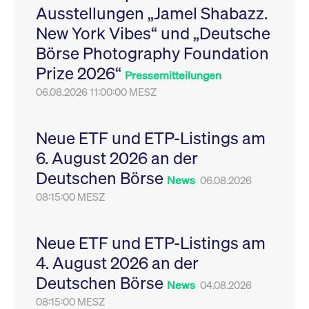
Ausstellungen „Jamel Shabazz.
Leistung der Website
VISITOR_PRIVACY_METADATA
YouTube
6
Dieses Cookie dient 
zu messen. Es handelt
.youtube.com
Monate
Speicherung der
New York Vibes“ und „Deutsche
sich um ein Muster-
Einwilligungs- und
Cookie, bei dem auf
Datenschutzbestim
Börse Photography Foundation
das Präfix _pk_ses
des Nutzers für ihre
eine kurze Reihe von
Interaktion mit der W
Prize 2026“
Zahlen und
Es erfasst Daten über
Pressemitteilungen
Buchstaben folgt, bei
Einwilligung des Bes
der es sich vermutlich
06.08.2026 11:00:00 MESZ
in Bezug auf verschi
um einen
Datenschutzrichtlini
Referenzcode für die
-einstellungen, um
Domain handelt, die
sicherzustellen, dass 
das Cookie setzt.
Präferenzen in zukünf
Neue ETF und ETP-Listings am
Sitzungen geehrt wer
6. August 2026 an der
Deutschen Börse
News
06.08.2026
08:15:00 MESZ
Neue ETF und ETP-Listings am
4. August 2026 an der
Deutschen Börse
News
04.08.2026
08:15:00 MESZ