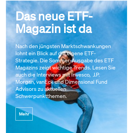
Das neue ETF-
Magazin ist da
Nach den jüngsten Marktschwankungen
lohnt ein Blick auf die eigene ETF-
Strategie. Die Sommer-Ausgabe des ETF
Magazins zeigt wichtige Trends. Lesen Sie
auch die Interviews mit Invesco, J.P.
Morgan, vanEck und Dimensional Fund
Advisors zu aktuellen
Schwerpunktthemen.
Mehr