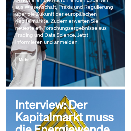
aus Wissenschaft, Praxis und Regulierung
über die Zukunft der europäischen
Kapitalmärkte. Zudem erwarten Sie
neueste efl-Forschungsergebnisse aus
Trading und Data Science. Jetzt
informieren und anmelden!
Mehr
Interview: Der
Kapitalmarkt muss
die Energiewende