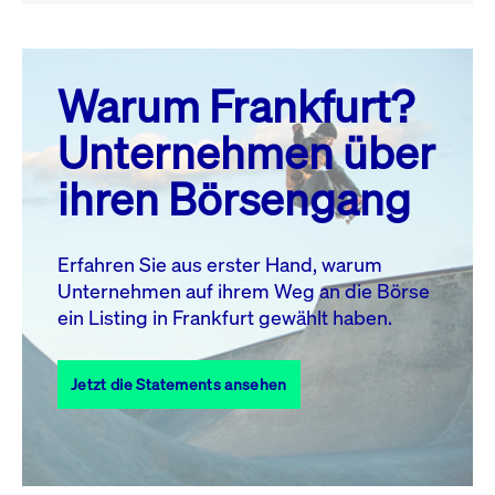
August 26
prev
next
Warum Frankfurt?
MO.
DI.
MI.
DO.
FR.
SA.
SO.
Unternehmen über
1
2
ihren Börsengang
3
4
5
6
7
8
9
11
12
13
14
15
16
10
Erfahren Sie aus erster Hand, warum
Unternehmen auf ihrem Weg an die Börse
17
18
19
20
21
22
23
ein Listing in Frankfurt gewählt haben.
24
25
27
28
29
30
26
Jetzt die Statements ansehen
31
Alle Events