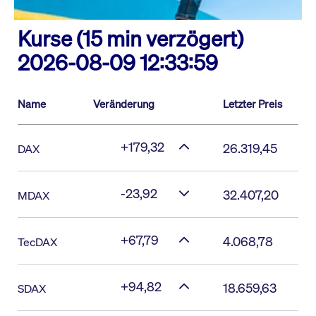
Kurse (15 min verzögert)
2026-08-09 12:33:59
Name
Veränderung
Letzter Preis
+179,32
26.319,45
DAX
-23,92
32.407,20
MDAX
+67,79
4.068,78
TecDAX
+94,82
18.659,63
SDAX