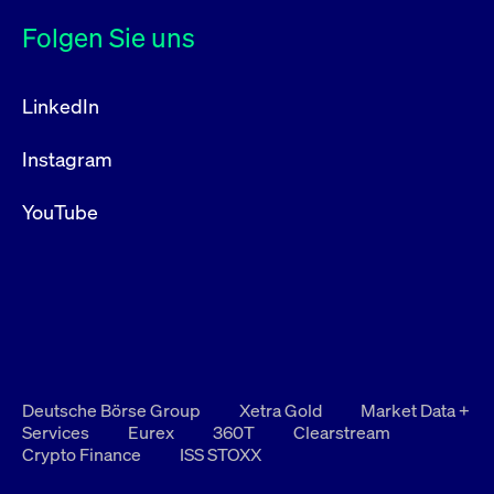
Folgen Sie uns
LinkedIn
Instagram
YouTube
Deutsche Börse Group
Xetra Gold
Market Data +
Services
Eurex
360T
Clearstream
Crypto Finance
ISS STOXX