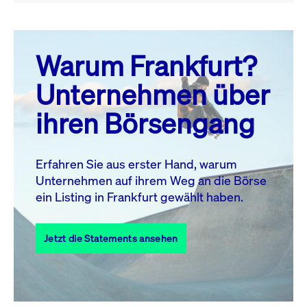
August 26
prev
next
Warum Frankfurt?
MO.
DI.
MI.
DO.
FR.
SA.
SO.
Unternehmen über
1
2
ihren Börsengang
3
4
5
6
7
8
9
10
11
12
13
14
15
16
Erfahren Sie aus erster Hand, warum
Unternehmen auf ihrem Weg an die Börse
17
18
19
20
21
22
23
ein Listing in Frankfurt gewählt haben.
24
25
27
28
29
30
26
Jetzt die Statements ansehen
31
Alle Events