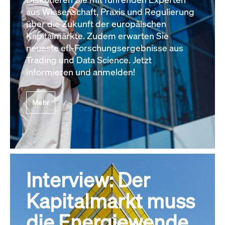
aus Wissenschaft, Praxis und Regulierung
über die Zukunft der europäischen
Kapitalmärkte. Zudem erwarten Sie
neueste efl-Forschungsergebnisse aus
Trading und Data Science. Jetzt
informieren und anmelden!
Mehr
Interview: Der
Kapitalmarkt muss
die Energiewende