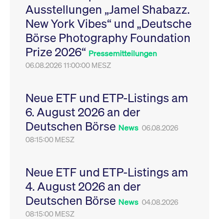
Ausstellungen „Jamel Shabazz.
Leistung der Website
VISITOR_PRIVACY_METADATA
YouTube
6
Dieses Cookie dient 
zu messen. Es handelt
.youtube.com
Monate
Speicherung der
New York Vibes“ und „Deutsche
sich um ein Muster-
Einwilligungs- und
Cookie, bei dem auf
Datenschutzbestim
Börse Photography Foundation
das Präfix _pk_ses
des Nutzers für ihre
eine kurze Reihe von
Interaktion mit der W
Prize 2026“
Zahlen und
Es erfasst Daten über
Pressemitteilungen
Buchstaben folgt, bei
Einwilligung des Bes
der es sich vermutlich
06.08.2026 11:00:00 MESZ
in Bezug auf verschi
um einen
Datenschutzrichtlini
Referenzcode für die
-einstellungen, um
Domain handelt, die
sicherzustellen, dass 
das Cookie setzt.
Präferenzen in zukünf
Neue ETF und ETP-Listings am
Sitzungen geehrt wer
6. August 2026 an der
Deutschen Börse
News
06.08.2026
08:15:00 MESZ
Neue ETF und ETP-Listings am
4. August 2026 an der
Deutschen Börse
News
04.08.2026
08:15:00 MESZ