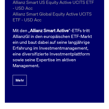
um d
Allianz Smart US Equity Active UCITS ETF
anzu
- USD Acc
ApplicationGatewayAffinityCORS
www.cashmarket.deutsche-
Session
Dies
Allianz Smart Global Equity Active UCITS
boerse.com
Ver
Last
ETF - USD Acc
um s
Clie
glei
Mit den „
Allianz Smart Active
“-ETFs tritt
Brow
werd
AllianzGI in den europäischen ETF-Markt
Benu
ein und baut dabei auf seine langjährige
die 
effe
Erfahrung im Investmentmanagement,
Ress
verb
eine diversifizierte Investmentplattform
unte
(Cro
sowie seine Expertise im aktiven
Shar
Management.
Bear
in v
Bere
Mehr
Gültig
Name
Anbieter / Domain
Beschreibung
Anbieter /
bis
Gültig
Name
Beschreibung
Domain
bis
_pk_id.7.931a
www.cashmarket.deutsche-
1 Jahr
Dieser Cookie-Name
boerse.com
ist mit der Open-