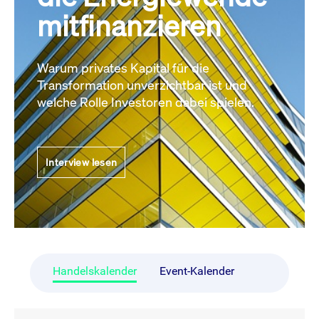
mitfinanzieren
Warum privates Kapital für die
Transformation unverzichtbar ist und
welche Rolle Investoren dabei spielen.
Interview lesen
Handelskalender
Event-Kalender