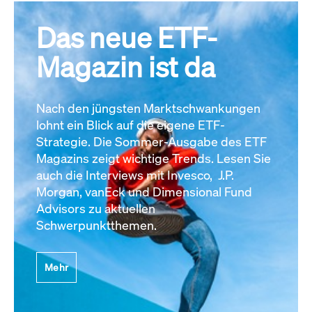
Das neue ETF-
Magazin ist da
Nach den jüngsten Marktschwankungen
lohnt ein Blick auf die eigene ETF-
Strategie. Die Sommer-Ausgabe des ETF
Magazins zeigt wichtige Trends. Lesen Sie
auch die Interviews mit Invesco, J.P.
Morgan, vanEck und Dimensional Fund
Advisors zu aktuellen
Schwerpunktthemen.
Mehr