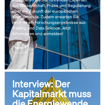
aus Wissenschaft, Praxis und Regulierung
über die Zukunft der europäischen
Kapitalmärkte. Zudem erwarten Sie
neueste efl-Forschungsergebnisse aus
Trading und Data Science. Jetzt
informieren und anmelden!
Mehr
Interview: Der
Kapitalmarkt muss
die Energiewende