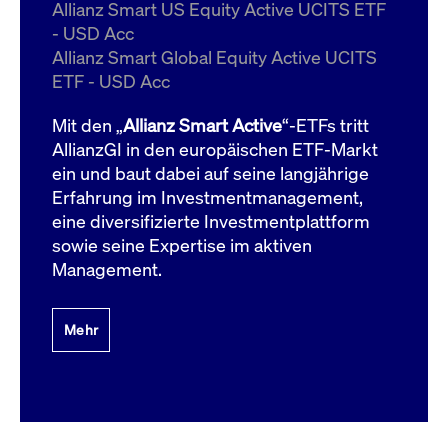
um d
Allianz Smart US Equity Active UCITS ETF
anzu
- USD Acc
ApplicationGatewayAffinityCORS
www.cashmarket.deutsche-
Session
Dies
Allianz Smart Global Equity Active UCITS
boerse.com
Ver
Last
ETF - USD Acc
um s
Clie
glei
Mit den „
Allianz Smart Active
“-ETFs tritt
Brow
werd
AllianzGI in den europäischen ETF-Markt
Benu
ein und baut dabei auf seine langjährige
die 
effe
Erfahrung im Investmentmanagement,
Ress
verb
eine diversifizierte Investmentplattform
unte
(Cro
sowie seine Expertise im aktiven
Shar
Management.
Bear
in v
Bere
Mehr
Gültig
Name
Anbieter / Domain
Beschreibung
Anbieter /
bis
Gültig
Name
Beschreibung
Domain
bis
_pk_id.7.931a
www.cashmarket.deutsche-
1 Jahr
Dieser Cookie-Name
boerse.com
ist mit der Open-