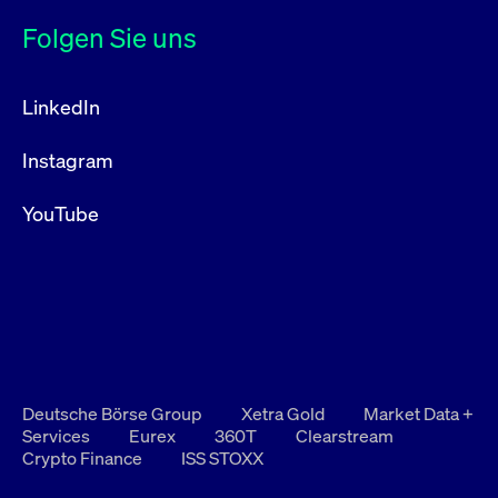
Folgen Sie uns
LinkedIn
Instagram
YouTube
Deutsche Börse Group
Xetra Gold
Market Data +
Services
Eurex
360T
Clearstream
Crypto Finance
ISS STOXX