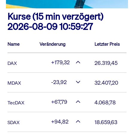
Kurse (15 min verzögert)
2026-08-09 10:59:27
Name
Veränderung
Letzter Preis
+179,32
26.319,45
DAX
-23,92
32.407,20
MDAX
+67,79
4.068,78
TecDAX
+94,82
18.659,63
SDAX