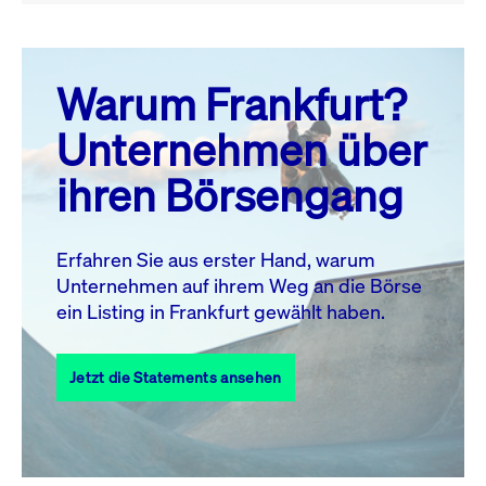
August 26
prev
next
Warum Frankfurt?
MO.
DI.
MI.
DO.
FR.
SA.
SO.
Unternehmen über
1
2
ihren Börsengang
3
4
5
6
7
8
9
10
11
12
13
14
15
16
Erfahren Sie aus erster Hand, warum
Unternehmen auf ihrem Weg an die Börse
17
18
19
20
21
22
23
ein Listing in Frankfurt gewählt haben.
24
25
27
28
29
30
26
Jetzt die Statements ansehen
31
Alle Events