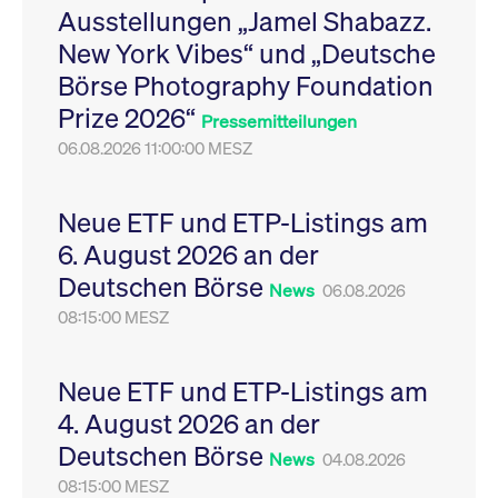
Ausstellungen „Jamel Shabazz.
Leistung der Website
VISITOR_PRIVACY_METADATA
YouTube
6
Dieses Cookie dient 
zu messen. Es handelt
.youtube.com
Monate
Speicherung der
New York Vibes“ und „Deutsche
sich um ein Muster-
Einwilligungs- und
Cookie, bei dem auf
Datenschutzbestim
Börse Photography Foundation
das Präfix _pk_ses
des Nutzers für ihre
eine kurze Reihe von
Interaktion mit der W
Prize 2026“
Zahlen und
Es erfasst Daten über
Pressemitteilungen
Buchstaben folgt, bei
Einwilligung des Bes
der es sich vermutlich
06.08.2026 11:00:00 MESZ
in Bezug auf verschi
um einen
Datenschutzrichtlini
Referenzcode für die
-einstellungen, um
Domain handelt, die
sicherzustellen, dass 
das Cookie setzt.
Präferenzen in zukünf
Neue ETF und ETP-Listings am
Sitzungen geehrt wer
6. August 2026 an der
Deutschen Börse
News
06.08.2026
08:15:00 MESZ
Neue ETF und ETP-Listings am
4. August 2026 an der
Deutschen Börse
News
04.08.2026
08:15:00 MESZ