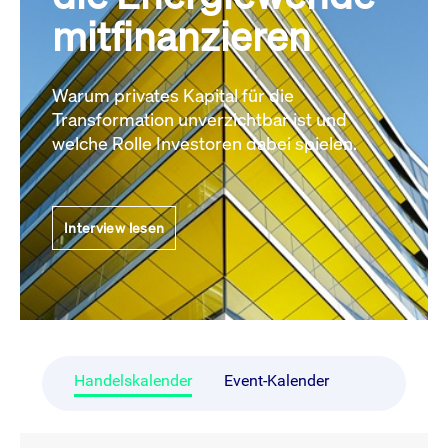
mitfinanzieren
Warum privates Kapital für die
Transformation unverzichtbar ist und
welche Rolle Investoren dabei spielen.
Interview lesen
Handelskalender
Event-Kalender