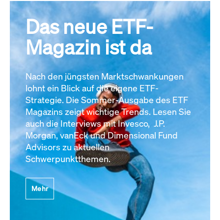
Das neue ETF-
Magazin ist da
Nach den jüngsten Marktschwankungen
lohnt ein Blick auf die eigene ETF-
Strategie. Die Sommer-Ausgabe des ETF
Magazins zeigt wichtige Trends. Lesen Sie
auch die Interviews mit Invesco, J.P.
Morgan, vanEck und Dimensional Fund
Advisors zu aktuellen
Schwerpunktthemen.
Mehr