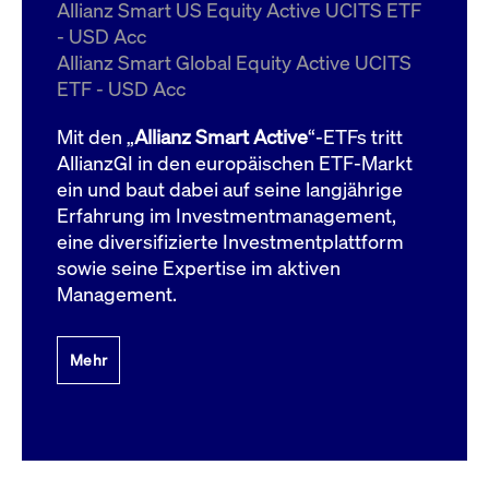
um d
Allianz Smart US Equity Active UCITS ETF
anzu
- USD Acc
ApplicationGatewayAffinityCORS
www.cashmarket.deutsche-
Session
Dies
Allianz Smart Global Equity Active UCITS
boerse.com
Ver
Last
ETF - USD Acc
um s
Clie
glei
Mit den „
Allianz Smart Active
“-ETFs tritt
Brow
werd
AllianzGI in den europäischen ETF-Markt
Benu
ein und baut dabei auf seine langjährige
die 
effe
Erfahrung im Investmentmanagement,
Ress
verb
eine diversifizierte Investmentplattform
unte
(Cro
sowie seine Expertise im aktiven
Shar
Management.
Bear
in v
Bere
Mehr
Gültig
Name
Anbieter / Domain
Beschreibung
Anbieter /
bis
Gültig
Name
Beschreibung
Domain
bis
_pk_id.7.931a
www.cashmarket.deutsche-
1 Jahr
Dieser Cookie-Name
boerse.com
ist mit der Open-