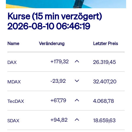
Kurse (15 min verzögert)
2026-08-10 06:46:19
Name
Veränderung
Letzter Preis
+179,32
26.319,45
DAX
-23,92
32.407,20
MDAX
+67,79
4.068,78
TecDAX
+94,82
18.659,63
SDAX