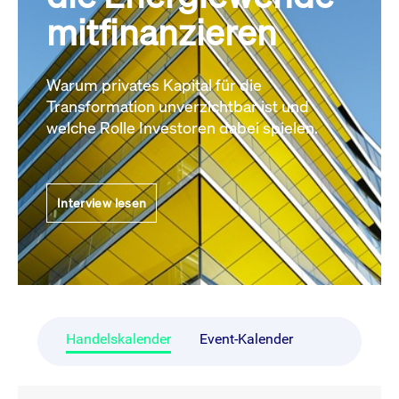
mitfinanzieren
Warum privates Kapital für die
Transformation unverzichtbar ist und
welche Rolle Investoren dabei spielen.
Interview lesen
Handelskalender
Event-Kalender