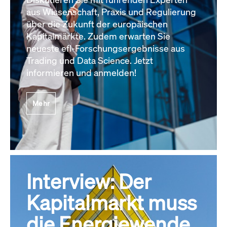
aus Wissenschaft, Praxis und Regulierung
über die Zukunft der europäischen
Kapitalmärkte. Zudem erwarten Sie
neueste efl-Forschungsergebnisse aus
Trading und Data Science. Jetzt
informieren und anmelden!
Mehr
Interview: Der
Kapitalmarkt muss
die Energiewende