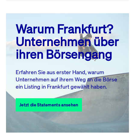
August 26
prev
next
Warum Frankfurt?
MO.
DI.
MI.
DO.
FR.
SA.
SO.
Unternehmen über
1
2
ihren Börsengang
3
4
5
6
7
8
9
11
12
13
14
15
16
10
Erfahren Sie aus erster Hand, warum
Unternehmen auf ihrem Weg an die Börse
17
18
19
20
21
22
23
ein Listing in Frankfurt gewählt haben.
24
25
27
28
29
30
26
Jetzt die Statements ansehen
31
Alle Events