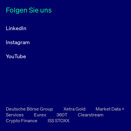
Folgen Sie uns
LinkedIn
Instagram
YouTube
Deutsche Börse Group
Xetra Gold
Market Data +
Services
Eurex
360T
Clearstream
Crypto Finance
ISS STOXX