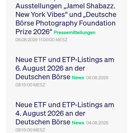
Ausstellungen „Jamel Shabazz.
Leistung der Website
VISITOR_PRIVACY_METADATA
YouTube
6
Dieses Cookie dient 
zu messen. Es handelt
.youtube.com
Monate
Speicherung der
New York Vibes“ und „Deutsche
sich um ein Muster-
Einwilligungs- und
Cookie, bei dem auf
Datenschutzbestim
Börse Photography Foundation
das Präfix _pk_ses
des Nutzers für ihre
eine kurze Reihe von
Interaktion mit der W
Prize 2026“
Zahlen und
Es erfasst Daten über
Pressemitteilungen
Buchstaben folgt, bei
Einwilligung des Bes
der es sich vermutlich
06.08.2026 11:00:00 MESZ
in Bezug auf verschi
um einen
Datenschutzrichtlini
Referenzcode für die
-einstellungen, um
Domain handelt, die
sicherzustellen, dass 
das Cookie setzt.
Präferenzen in zukünf
Neue ETF und ETP-Listings am
Sitzungen geehrt wer
6. August 2026 an der
Deutschen Börse
News
06.08.2026
08:15:00 MESZ
Neue ETF und ETP-Listings am
4. August 2026 an der
Deutschen Börse
News
04.08.2026
08:15:00 MESZ