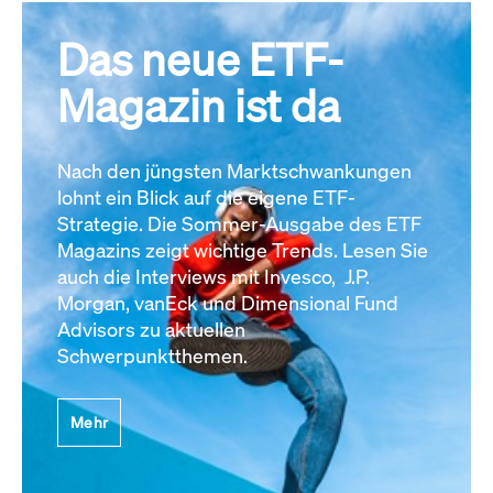
Das neue ETF-
Magazin ist da
Nach den jüngsten Marktschwankungen
lohnt ein Blick auf die eigene ETF-
Strategie. Die Sommer-Ausgabe des ETF
Magazins zeigt wichtige Trends. Lesen Sie
auch die Interviews mit Invesco, J.P.
Morgan, vanEck und Dimensional Fund
Advisors zu aktuellen
Schwerpunktthemen.
Mehr