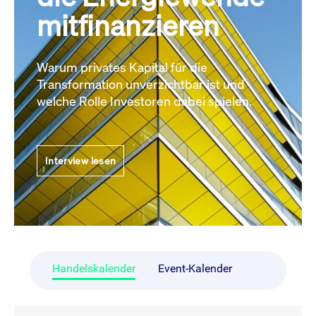
mitfinanzieren
Warum privates Kapital für die
Transformation unverzichtbar ist und
welche Rolle Investoren dabei spielen.
Interview lesen
Handelskalender
Event-Kalender