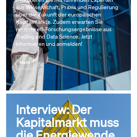
aus Wissenschaft, Praxis und Regulierung
über die Zukunft der europäischen
Kapitalmärkte. Zudem erwarten Sie
neueste efl-Forschungsergebnisse aus
Trading und Data Science. Jetzt
informieren und anmelden!
Mehr
Interview: Der
Kapitalmarkt muss
die Energiewende