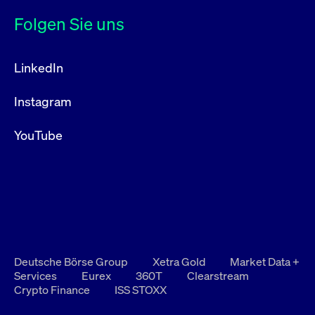
Folgen Sie uns
LinkedIn
Instagram
YouTube
Deutsche Börse Group
Xetra Gold
Market Data +
Services
Eurex
360T
Clearstream
Crypto Finance
ISS STOXX