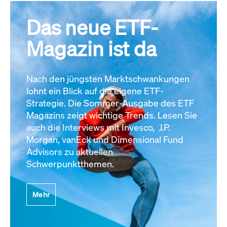
Das neue ETF-
Magazin ist da
Nach den jüngsten Marktschwankungen
lohnt ein Blick auf die eigene ETF-
Strategie. Die Sommer-Ausgabe des ETF
Magazins zeigt wichtige Trends. Lesen Sie
auch die Interviews mit Invesco, J.P.
Morgan, vanEck und Dimensional Fund
Advisors zu aktuellen
Schwerpunktthemen.
Mehr