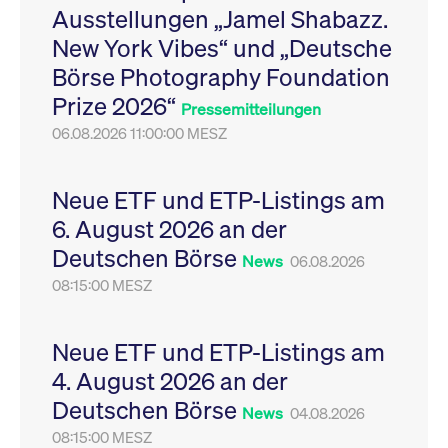
Ausstellungen „Jamel Shabazz.
Leistung der Website
VISITOR_PRIVACY_METADATA
YouTube
6
Dieses Cookie dient 
zu messen. Es handelt
.youtube.com
Monate
Speicherung der
New York Vibes“ und „Deutsche
sich um ein Muster-
Einwilligungs- und
Cookie, bei dem auf
Datenschutzbestim
Börse Photography Foundation
das Präfix _pk_ses
des Nutzers für ihre
eine kurze Reihe von
Interaktion mit der W
Prize 2026“
Zahlen und
Es erfasst Daten über
Pressemitteilungen
Buchstaben folgt, bei
Einwilligung des Bes
der es sich vermutlich
06.08.2026 11:00:00 MESZ
in Bezug auf verschi
um einen
Datenschutzrichtlini
Referenzcode für die
-einstellungen, um
Domain handelt, die
sicherzustellen, dass 
das Cookie setzt.
Präferenzen in zukünf
Neue ETF und ETP-Listings am
Sitzungen geehrt wer
6. August 2026 an der
Deutschen Börse
News
06.08.2026
08:15:00 MESZ
Neue ETF und ETP-Listings am
4. August 2026 an der
Deutschen Börse
News
04.08.2026
08:15:00 MESZ