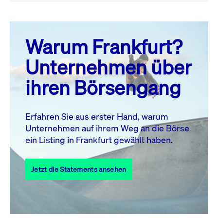
August 26
prev
next
Warum Frankfurt?
MO.
DI.
MI.
DO.
FR.
SA.
SO.
Unternehmen über
1
2
ihren Börsengang
3
4
5
6
7
9
8
10
11
12
13
14
15
16
Erfahren Sie aus erster Hand, warum
Unternehmen auf ihrem Weg an die Börse
17
18
19
20
21
22
23
ein Listing in Frankfurt gewählt haben.
24
25
27
28
29
30
26
Jetzt die Statements ansehen
31
Alle Events