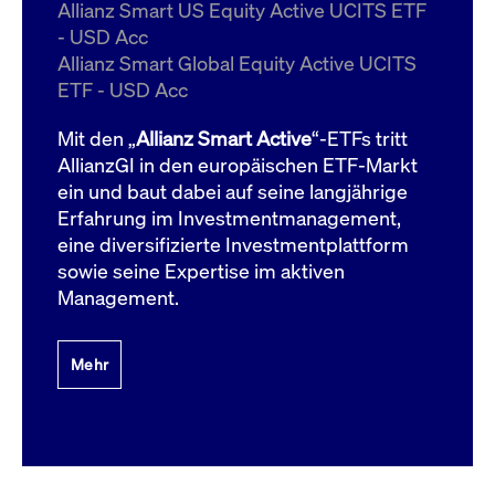
um d
Allianz Smart US Equity Active UCITS ETF
anzu
- USD Acc
ApplicationGatewayAffinityCORS
www.cashmarket.deutsche-
Session
Dies
Allianz Smart Global Equity Active UCITS
boerse.com
Ver
Last
ETF - USD Acc
um s
Clie
glei
Mit den „
Allianz Smart Active
“-ETFs tritt
Brow
werd
AllianzGI in den europäischen ETF-Markt
Benu
ein und baut dabei auf seine langjährige
die 
effe
Erfahrung im Investmentmanagement,
Ress
verb
eine diversifizierte Investmentplattform
unte
(Cro
sowie seine Expertise im aktiven
Shar
Management.
Bear
in v
Bere
Mehr
Gültig
Name
Anbieter / Domain
Beschreibung
Anbieter /
bis
Gültig
Name
Beschreibung
Domain
bis
_pk_id.7.931a
www.cashmarket.deutsche-
1 Jahr
Dieser Cookie-Name
boerse.com
ist mit der Open-