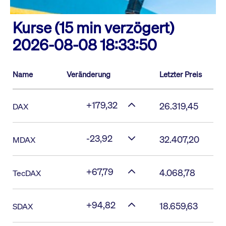
Kurse (15 min verzögert)
2026-08-08 18:33:50
Name
Veränderung
Letzter Preis
+179,32
26.319,45
DAX
-23,92
32.407,20
MDAX
+67,79
4.068,78
TecDAX
+94,82
18.659,63
SDAX