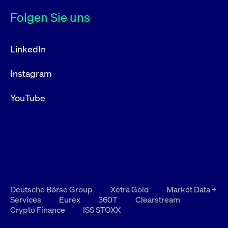
Folgen Sie uns
LinkedIn
Instagram
YouTube
Deutsche Börse Group
Xetra Gold
Market Data +
Services
Eurex
360T
Clearstream
Crypto Finance
ISS STOXX