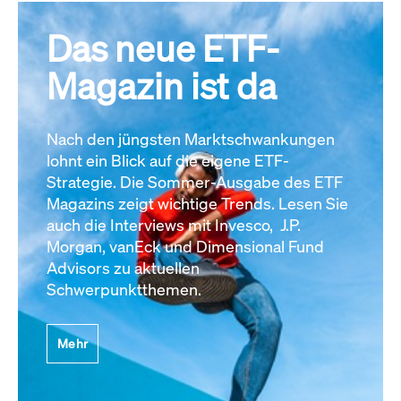
Das neue ETF-
Magazin ist da
Nach den jüngsten Marktschwankungen
lohnt ein Blick auf die eigene ETF-
Strategie. Die Sommer-Ausgabe des ETF
Magazins zeigt wichtige Trends. Lesen Sie
auch die Interviews mit Invesco, J.P.
Morgan, vanEck und Dimensional Fund
Advisors zu aktuellen
Schwerpunktthemen.
Mehr