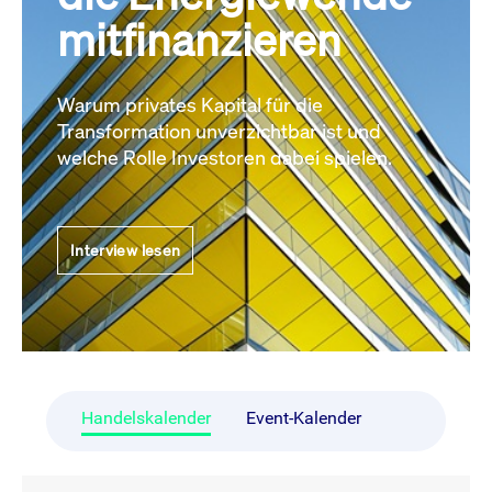
mitfinanzieren
Warum privates Kapital für die
Transformation unverzichtbar ist und
welche Rolle Investoren dabei spielen.
Interview lesen
Handelskalender
Event-Kalender