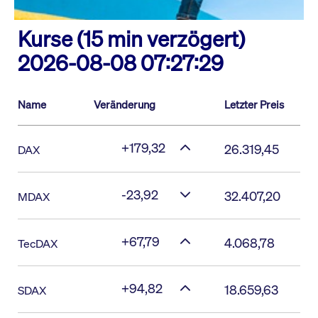
Kurse (15 min verzögert)
2026-08-08 07:27:29
Name
Veränderung
Letzter Preis
+179,32
26.319,45
DAX
-23,92
32.407,20
MDAX
+67,79
4.068,78
TecDAX
+94,82
18.659,63
SDAX