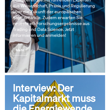
aus Wissenschaft, Praxis und Regulierung
über die Zukunft der europäischen
Kapitalmärkte. Zudem erwarten Sie
neueste efl-Forschungsergebnisse aus
Trading und Data Science. Jetzt
informieren und anmelden!
Mehr
Interview: Der
Kapitalmarkt muss
die Energiewende