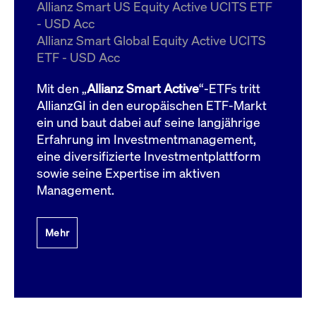
um d
Allianz Smart US Equity Active UCITS ETF
anzu
- USD Acc
ApplicationGatewayAffinityCORS
www.cashmarket.deutsche-
Session
Dies
Allianz Smart Global Equity Active UCITS
boerse.com
Ver
Last
ETF - USD Acc
um s
Clie
glei
Mit den „
Allianz Smart Active
“-ETFs tritt
Brow
werd
AllianzGI in den europäischen ETF-Markt
Benu
ein und baut dabei auf seine langjährige
die 
effe
Erfahrung im Investmentmanagement,
Ress
verb
eine diversifizierte Investmentplattform
unte
(Cro
sowie seine Expertise im aktiven
Shar
Management.
Bear
in v
Bere
Mehr
Gültig
Name
Anbieter / Domain
Beschreibung
Anbieter /
bis
Gültig
Name
Beschreibung
Domain
bis
_pk_id.7.931a
www.cashmarket.deutsche-
1 Jahr
Dieser Cookie-Name
boerse.com
ist mit der Open-