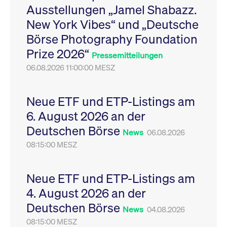
Ausstellungen „Jamel Shabazz.
Leistung der Website
VISITOR_PRIVACY_METADATA
YouTube
6
Dieses Cookie dient 
zu messen. Es handelt
.youtube.com
Monate
Speicherung der
New York Vibes“ und „Deutsche
sich um ein Muster-
Einwilligungs- und
Cookie, bei dem auf
Datenschutzbestim
Börse Photography Foundation
das Präfix _pk_ses
des Nutzers für ihre
eine kurze Reihe von
Interaktion mit der W
Prize 2026“
Zahlen und
Es erfasst Daten über
Pressemitteilungen
Buchstaben folgt, bei
Einwilligung des Bes
der es sich vermutlich
06.08.2026 11:00:00 MESZ
in Bezug auf verschi
um einen
Datenschutzrichtlini
Referenzcode für die
-einstellungen, um
Domain handelt, die
sicherzustellen, dass 
das Cookie setzt.
Präferenzen in zukünf
Neue ETF und ETP-Listings am
Sitzungen geehrt wer
6. August 2026 an der
Deutschen Börse
News
06.08.2026
08:15:00 MESZ
Neue ETF und ETP-Listings am
4. August 2026 an der
Deutschen Börse
News
04.08.2026
08:15:00 MESZ