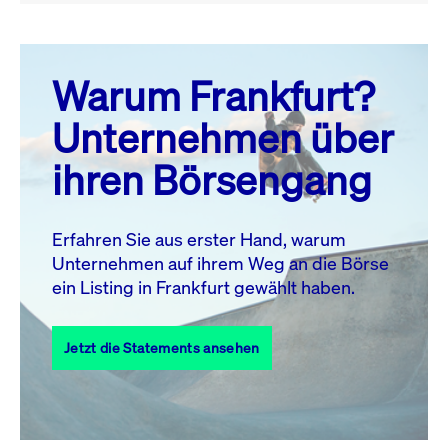
August 26
prev
next
Warum Frankfurt?
MO.
DI.
MI.
DO.
FR.
SA.
SO.
Unternehmen über
1
2
ihren Börsengang
3
4
5
6
7
9
8
10
11
12
13
14
15
16
Erfahren Sie aus erster Hand, warum
Unternehmen auf ihrem Weg an die Börse
17
18
19
20
21
22
23
ein Listing in Frankfurt gewählt haben.
24
25
27
28
29
30
26
Jetzt die Statements ansehen
31
Alle Events