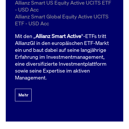
um d
Allianz Smart US Equity Active UCITS ETF
anzu
- USD Acc
ApplicationGatewayAffinityCORS
www.cashmarket.deutsche-
Session
Dies
Allianz Smart Global Equity Active UCITS
boerse.com
Ver
Last
ETF - USD Acc
um s
Clie
glei
Mit den „
Allianz Smart Active
“-ETFs tritt
Brow
werd
AllianzGI in den europäischen ETF-Markt
Benu
ein und baut dabei auf seine langjährige
die 
effe
Erfahrung im Investmentmanagement,
Ress
verb
eine diversifizierte Investmentplattform
unte
(Cro
sowie seine Expertise im aktiven
Shar
Management.
Bear
in v
Bere
Mehr
Gültig
Name
Anbieter / Domain
Beschreibung
Anbieter /
bis
Gültig
Name
Beschreibung
Domain
bis
_pk_id.7.931a
www.cashmarket.deutsche-
1 Jahr
Dieser Cookie-Name
boerse.com
ist mit der Open-