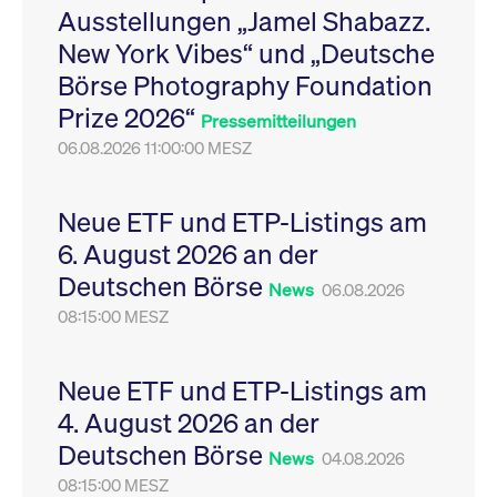
Ausstellungen „Jamel Shabazz.
Leistung der Website
VISITOR_PRIVACY_METADATA
YouTube
6
Dieses Cookie dient 
zu messen. Es handelt
.youtube.com
Monate
Speicherung der
New York Vibes“ und „Deutsche
sich um ein Muster-
Einwilligungs- und
Cookie, bei dem auf
Datenschutzbestim
Börse Photography Foundation
das Präfix _pk_ses
des Nutzers für ihre
eine kurze Reihe von
Interaktion mit der W
Prize 2026“
Zahlen und
Es erfasst Daten über
Pressemitteilungen
Buchstaben folgt, bei
Einwilligung des Bes
der es sich vermutlich
06.08.2026 11:00:00 MESZ
in Bezug auf verschi
um einen
Datenschutzrichtlini
Referenzcode für die
-einstellungen, um
Domain handelt, die
sicherzustellen, dass 
das Cookie setzt.
Präferenzen in zukünf
Neue ETF und ETP-Listings am
Sitzungen geehrt wer
6. August 2026 an der
Deutschen Börse
News
06.08.2026
08:15:00 MESZ
Neue ETF und ETP-Listings am
4. August 2026 an der
Deutschen Börse
News
04.08.2026
08:15:00 MESZ