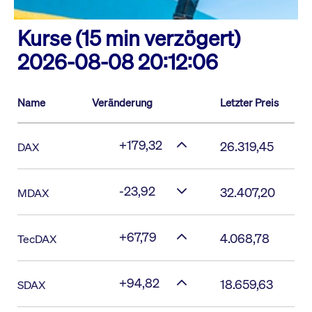
Kurse (15 min verzögert)
2026-08-08 20:12:06
Name
Veränderung
Letzter Preis
+179,32
26.319,45
DAX
-23,92
32.407,20
MDAX
+67,79
4.068,78
TecDAX
+94,82
18.659,63
SDAX