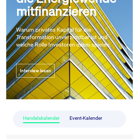
mitfinanzieren
Warum privates Kapital für die
Transformation unverzichtbar ist und
welche Rolle Investoren dabei spielen.
Interview lesen
Handelskalender
Event-Kalender