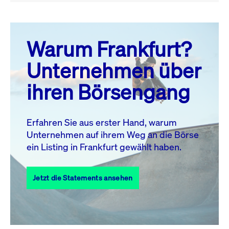
August 26
prev
next
Warum Frankfurt?
MO.
DI.
MI.
DO.
FR.
SA.
SO.
Unternehmen über
1
2
ihren Börsengang
3
4
5
6
7
9
8
10
11
12
13
14
15
16
Erfahren Sie aus erster Hand, warum
Unternehmen auf ihrem Weg an die Börse
17
18
19
20
21
22
23
ein Listing in Frankfurt gewählt haben.
24
25
27
28
29
30
26
Jetzt die Statements ansehen
31
Alle Events