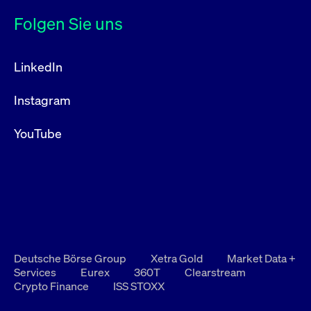
Folgen Sie uns
LinkedIn
Instagram
YouTube
Deutsche Börse Group
Xetra Gold
Market Data +
Services
Eurex
360T
Clearstream
Crypto Finance
ISS STOXX