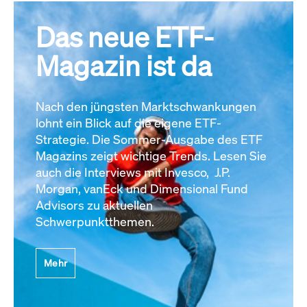
Das neue ETF-
Magazin ist da
Nach den jüngsten Marktschwankungen
lohnt ein Blick auf die eigene ETF-
Strategie. Die Sommer-Ausgabe des ETF
Magazins zeigt wichtige Trends. Lesen Sie
auch die Interviews mit Invesco, J.P.
Morgan, vanEck und Dimensional Fund
Advisors zu aktuellen
Schwerpunktthemen.
Mehr