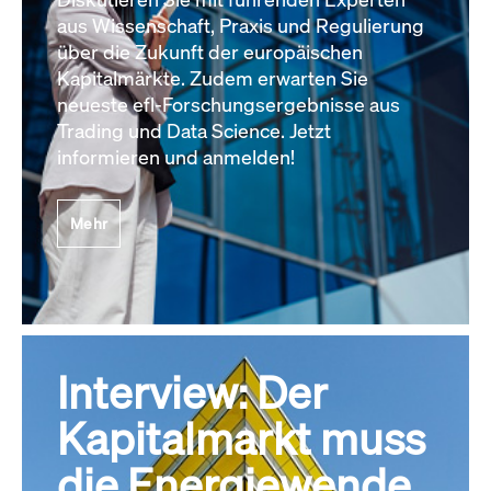
aus Wissenschaft, Praxis und Regulierung
über die Zukunft der europäischen
Kapitalmärkte. Zudem erwarten Sie
neueste efl-Forschungsergebnisse aus
Trading und Data Science. Jetzt
informieren und anmelden!
Mehr
Interview: Der
Kapitalmarkt muss
die Energiewende