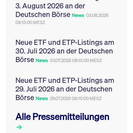
3. August 2026 an der
Leistung der Website
VISITOR_PRIVACY_METADATA
YouTube
6
Dieses Cookie dient 
zu messen. Es handelt
.youtube.com
Monate
Speicherung der
Deutschen Börse
sich um ein Muster-
Einwilligungs- und
News
03.08.2026
Cookie, bei dem auf
Datenschutzbestim
das Präfix _pk_ses
08:15:00 MESZ
des Nutzers für ihre
eine kurze Reihe von
Interaktion mit der W
Zahlen und
Es erfasst Daten über
Buchstaben folgt, bei
Einwilligung des Bes
der es sich vermutlich
in Bezug auf verschi
Neue ETF und ETP-Listings am
um einen
Datenschutzrichtlini
Referenzcode für die
-einstellungen, um
30. Juli 2026 an der Deutschen
Domain handelt, die
sicherzustellen, dass 
das Cookie setzt.
Präferenzen in zukünf
Börse
News
30.07.2026 08:15:00 MESZ
Sitzungen geehrt wer
Neue ETF und ETP-Listings am
29. Juli 2026 an der Deutschen
Börse
News
29.07.2026 08:15:00 MESZ
Alle Pressemitteilungen