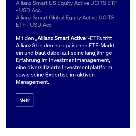
um d
Allianz Smart US Equity Active UCITS ETF
anzu
- USD Acc
ApplicationGatewayAffinityCORS
www.cashmarket.deutsche-
Session
Dies
Allianz Smart Global Equity Active UCITS
boerse.com
Ver
Last
ETF - USD Acc
um s
Clie
glei
Mit den „
Allianz Smart Active
“-ETFs tritt
Brow
werd
AllianzGI in den europäischen ETF-Markt
Benu
ein und baut dabei auf seine langjährige
die 
effe
Erfahrung im Investmentmanagement,
Ress
verb
eine diversifizierte Investmentplattform
unte
(Cro
sowie seine Expertise im aktiven
Shar
Management.
Bear
in v
Bere
Mehr
Gültig
Name
Anbieter / Domain
Beschreibung
Anbieter /
bis
Gültig
Name
Beschreibung
Domain
bis
_pk_id.7.931a
www.cashmarket.deutsche-
1 Jahr
Dieser Cookie-Name
boerse.com
ist mit der Open-