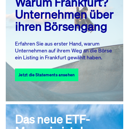
Warum Frankfurt?
MO.
DI.
MI.
DO.
FR.
SA.
SO.
Unternehmen über
1
2
ihren Börsengang
3
4
5
7
8
9
6
10
11
12
13
14
15
16
Erfahren Sie aus erster Hand, warum
Unternehmen auf ihrem Weg an die Börse
17
18
19
20
21
22
23
ein Listing in Frankfurt gewählt haben.
24
25
27
28
29
30
26
Jetzt die Statements ansehen
31
Alle Events
Das neue ETF-