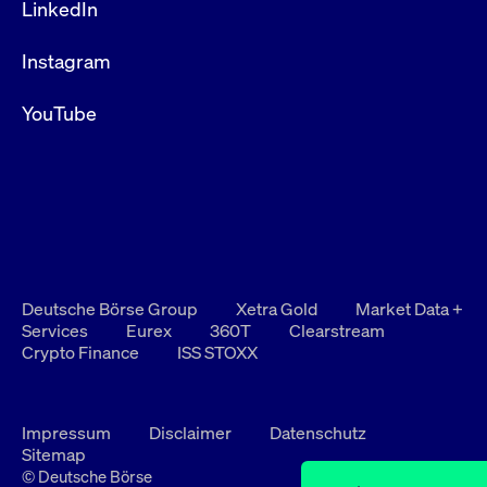
LinkedIn
Instagram
YouTube
Deutsche Börse Group
Xetra Gold
Market Data +
Services
Eurex
360T
Clearstream
Crypto Finance
ISS STOXX
Impressum
Disclaimer
Datenschutz
Sitemap
© Deutsche Börse