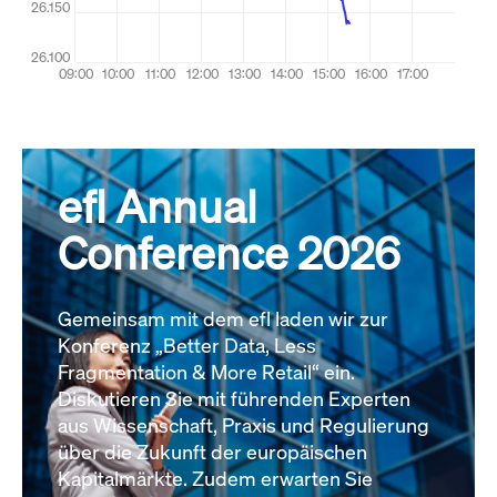
efl Annual
Conference 2026
Gemeinsam mit dem efl laden wir zur
Konferenz „Better Data, Less
Fragmentation & More Retail“ ein.
Diskutieren Sie mit führenden Experten
aus Wissenschaft, Praxis und Regulierung
über die Zukunft der europäischen
Kapitalmärkte. Zudem erwarten Sie