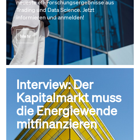
neueste efl-Forschungsergebnisse aus
Trading und Data Science. Jetzt
informieren und anmelden!
Mehr
Interview: Der
Kapitalmarkt muss
die Energiewende
mitfinanzieren