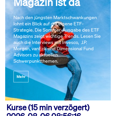
Magazin ist da
Nach den jüngsten Marktschwankungen
lohnt ein Blick auf die eigene ETF-
Strategie. Die Sommer-Ausgabe des ETF
Magazins zeigt wichtige Trends. Lesen Sie
auch die Interviews mit Invesco, J.P.
Morgan, vanEck und Dimensional Fund
Advisors zu aktuellen
Schwerpunktthemen.
Mehr
Kurse (15 min verzögert)