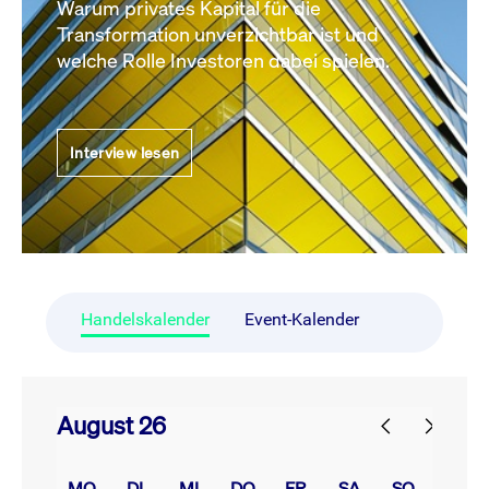
Warum privates Kapital für die
Transformation unverzichtbar ist und
welche Rolle Investoren dabei spielen.
Interview lesen
Handelskalender
Event-Kalender
August 26
prev
next
MO.
DI.
MI.
DO.
FR.
SA.
SO.