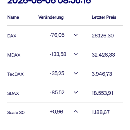
2026-08-06 08:56:16
Name
Veränderung
Letzter Preis
-76,05
26.126,30
DAX
-133,58
32.426,33
MDAX
-35,25
3.946,73
TecDAX
-85,52
18.553,91
SDAX
+0,96
1.188,67
Scale 30