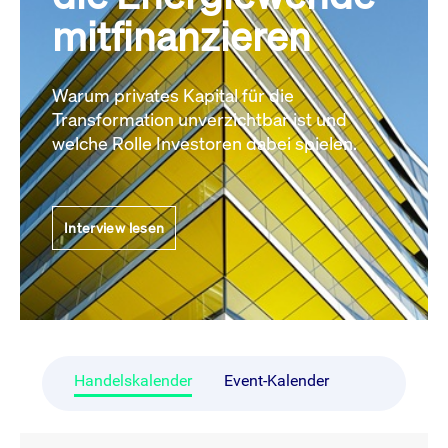
mitfinanzieren
Warum privates Kapital für die
Transformation unverzichtbar ist und
welche Rolle Investoren dabei spielen.
Interview lesen
Handelskalender
Event-Kalender