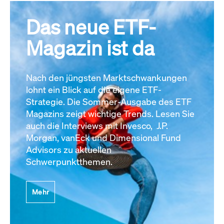
Das neue ETF-
Magazin ist da
Nach den jüngsten Marktschwankungen
lohnt ein Blick auf die eigene ETF-
Strategie. Die Sommer-Ausgabe des ETF
Magazins zeigt wichtige Trends. Lesen Sie
auch die Interviews mit Invesco, J.P.
Morgan, vanEck und Dimensional Fund
Advisors zu aktuellen
Schwerpunktthemen.
Mehr