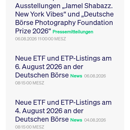
Ausstellungen „Jamel Shabazz.
Leistung der Website
VISITOR_PRIVACY_METADATA
YouTube
6
Dieses Cookie dient 
zu messen. Es handelt
.youtube.com
Monate
Speicherung der
New York Vibes“ und „Deutsche
sich um ein Muster-
Einwilligungs- und
Cookie, bei dem auf
Datenschutzbestim
Börse Photography Foundation
das Präfix _pk_ses
des Nutzers für ihre
eine kurze Reihe von
Interaktion mit der W
Prize 2026“
Zahlen und
Es erfasst Daten über
Pressemitteilungen
Buchstaben folgt, bei
Einwilligung des Bes
der es sich vermutlich
06.08.2026 11:00:00 MESZ
in Bezug auf verschi
um einen
Datenschutzrichtlini
Referenzcode für die
-einstellungen, um
Domain handelt, die
sicherzustellen, dass 
das Cookie setzt.
Präferenzen in zukünf
Neue ETF und ETP-Listings am
Sitzungen geehrt wer
6. August 2026 an der
Deutschen Börse
News
06.08.2026
08:15:00 MESZ
Neue ETF und ETP-Listings am
4. August 2026 an der
Deutschen Börse
News
04.08.2026
08:15:00 MESZ