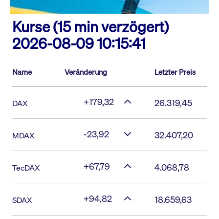
Kurse (15 min verzögert)
2026-08-09 10:15:41
Name
Veränderung
Letzter Preis
+179,32
26.319,45
DAX
-23,92
32.407,20
MDAX
+67,79
4.068,78
TecDAX
+94,82
18.659,63
SDAX