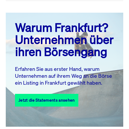
August 26
prev
next
Warum Frankfurt?
MO.
DI.
MI.
DO.
FR.
SA.
SO.
Unternehmen über
1
2
ihren Börsengang
3
4
5
6
7
8
9
10
11
12
13
14
15
16
Erfahren Sie aus erster Hand, warum
Unternehmen auf ihrem Weg an die Börse
17
18
19
20
21
22
23
ein Listing in Frankfurt gewählt haben.
24
25
27
28
29
30
26
Jetzt die Statements ansehen
31
Alle Events