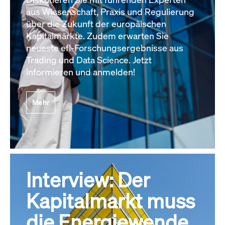
aus Wissenschaft, Praxis und Regulierung
über die Zukunft der europäischen
Kapitalmärkte. Zudem erwarten Sie
neueste efl-Forschungsergebnisse aus
Trading und Data Science. Jetzt
informieren und anmelden!
Mehr
Interview: Der
Kapitalmarkt muss
die Energiewende