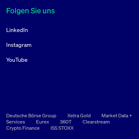
Folgen Sie uns
LinkedIn
Instagram
YouTube
Deutsche Börse Group
Xetra Gold
Market Data +
Services
Eurex
360T
Clearstream
Crypto Finance
ISS STOXX