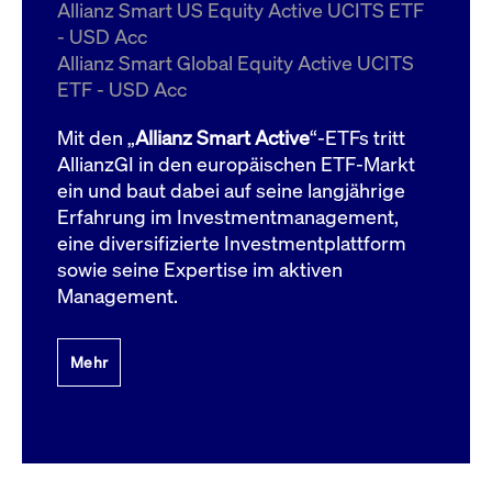
um d
Allianz Smart US Equity Active UCITS ETF
anzu
- USD Acc
ApplicationGatewayAffinityCORS
www.cashmarket.deutsche-
Session
Dies
Allianz Smart Global Equity Active UCITS
boerse.com
Ver
Last
ETF - USD Acc
um s
Clie
glei
Mit den „
Allianz Smart Active
“-ETFs tritt
Brow
werd
AllianzGI in den europäischen ETF-Markt
Benu
ein und baut dabei auf seine langjährige
die 
effe
Erfahrung im Investmentmanagement,
Ress
verb
eine diversifizierte Investmentplattform
unte
(Cro
sowie seine Expertise im aktiven
Shar
Management.
Bear
in v
Bere
Mehr
Gültig
Name
Anbieter / Domain
Beschreibung
Anbieter /
bis
Gültig
Name
Beschreibung
Domain
bis
_pk_id.7.931a
www.cashmarket.deutsche-
1 Jahr
Dieser Cookie-Name
boerse.com
ist mit der Open-