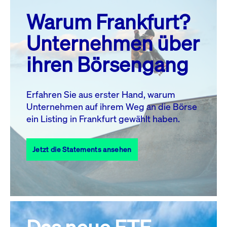
prev
next
Warum Frankfurt?
MO.
DI.
MI.
DO.
FR.
SA.
SO.
Unternehmen über
1
2
ihren Börsengang
3
4
5
6
8
9
7
10
11
12
13
14
15
16
Erfahren Sie aus erster Hand, warum
Unternehmen auf ihrem Weg an die Börse
17
18
19
20
21
22
23
ein Listing in Frankfurt gewählt haben.
24
25
27
28
29
30
26
Jetzt die Statements ansehen
31
Alle Events