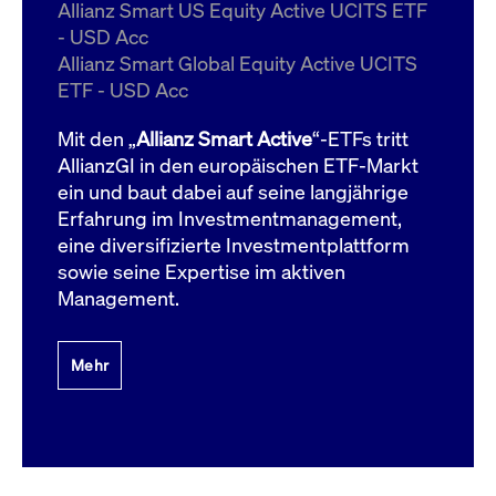
um d
Allianz Smart US Equity Active UCITS ETF
anzu
- USD Acc
ApplicationGatewayAffinityCORS
www.cashmarket.deutsche-
Session
Dies
Allianz Smart Global Equity Active UCITS
boerse.com
Ver
Last
ETF - USD Acc
um s
Clie
glei
Mit den „
Allianz Smart Active
“-ETFs tritt
Brow
werd
AllianzGI in den europäischen ETF-Markt
Benu
ein und baut dabei auf seine langjährige
die 
effe
Erfahrung im Investmentmanagement,
Ress
verb
eine diversifizierte Investmentplattform
unte
(Cro
sowie seine Expertise im aktiven
Shar
Management.
Bear
in v
Bere
Mehr
Gültig
Name
Anbieter / Domain
Beschreibung
Anbieter /
bis
Gültig
Name
Beschreibung
Domain
bis
_pk_id.7.931a
www.cashmarket.deutsche-
1 Jahr
Dieser Cookie-Name
boerse.com
ist mit der Open-