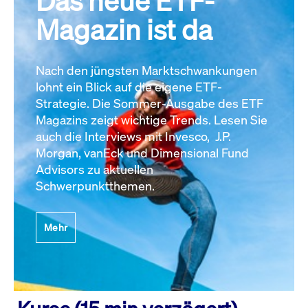
Das neue ETF-
Magazin ist da
Nach den jüngsten Marktschwankungen
lohnt ein Blick auf die eigene ETF-
Strategie. Die Sommer-Ausgabe des ETF
Magazins zeigt wichtige Trends. Lesen Sie
auch die Interviews mit Invesco, J.P.
Morgan, vanEck und Dimensional Fund
Advisors zu aktuellen
Schwerpunktthemen.
Mehr