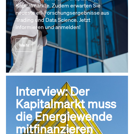
Kapitalmärkte. Zudem erwarten Sie
neueste efl-Forschungsergebnisse aus
Trading und Data Science. Jetzt
informieren und anmelden!
Mehr
Interview: Der
Kapitalmarkt muss
die Energiewende
mitfinanzieren