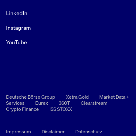
LinkedIn
Instagram
YouTube
Deutsche Börse Group
Xetra Gold
Market Data +
Services
Eurex
360T
Clearstream
Crypto Finance
ISS STOXX
Impressum
Disclaimer
Datenschutz