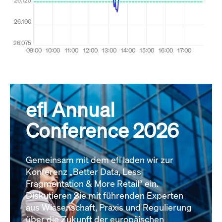
efl Annual
Conference 2026
Gemeinsam mit dem efl laden wir zur
Konferenz „Better Data, Less
Fragmentation & More Retail“ ein.
Diskutieren Sie mit führenden Experten
aus Wissenschaft, Praxis und Regulierung
über die Zukunft der europäischen