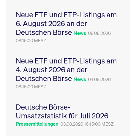
Leistung der Website
VISITOR_PRIVACY_METADATA
YouTube
6
Dieses Cookie dient 
zu messen. Es handelt
.youtube.com
Monate
Speicherung der
Neue ETF und ETP-Listings am
sich um ein Muster-
Einwilligungs- und
Cookie, bei dem auf
Datenschutzbestim
6. August 2026 an der
das Präfix _pk_ses
des Nutzers für ihre
eine kurze Reihe von
Interaktion mit der W
Deutschen Börse
Zahlen und
Es erfasst Daten über
News
06.08.2026
Buchstaben folgt, bei
Einwilligung des Bes
der es sich vermutlich
08:15:00 MESZ
in Bezug auf verschi
um einen
Datenschutzrichtlini
Referenzcode für die
-einstellungen, um
Domain handelt, die
sicherzustellen, dass 
das Cookie setzt.
Präferenzen in zukünf
Neue ETF und ETP-Listings am
Sitzungen geehrt wer
4. August 2026 an der
Deutschen Börse
News
04.08.2026
08:15:00 MESZ
Deutsche Börse-
Umsatzstatistik für Juli 2026
Pressemitteilungen
03.08.2026 16:15:00 MESZ