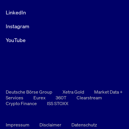
LinkedIn
Instagram
YouTube
Deutsche Börse Group
Xetra Gold
Market Data +
Services
Eurex
360T
Clearstream
Crypto Finance
ISS STOXX
Impressum
Disclaimer
Datenschutz