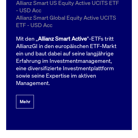
um d
Allianz Smart US Equity Active UCITS ETF
anzu
- USD Acc
ApplicationGatewayAffinityCORS
www.cashmarket.deutsche-
Session
Dies
Allianz Smart Global Equity Active UCITS
boerse.com
Ver
Last
ETF - USD Acc
um s
Clie
glei
Mit den „
Allianz Smart Active
“-ETFs tritt
Brow
werd
AllianzGI in den europäischen ETF-Markt
Benu
ein und baut dabei auf seine langjährige
die 
effe
Erfahrung im Investmentmanagement,
Ress
verb
eine diversifizierte Investmentplattform
unte
(Cro
sowie seine Expertise im aktiven
Shar
Management.
Bear
in v
Bere
Mehr
Gültig
Name
Anbieter / Domain
Beschreibung
Anbieter /
bis
Gültig
Name
Beschreibung
Domain
bis
_pk_id.7.931a
www.cashmarket.deutsche-
1 Jahr
Dieser Cookie-Name
boerse.com
ist mit der Open-