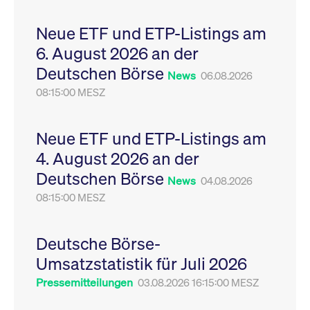
Leistung der Website
VISITOR_PRIVACY_METADATA
YouTube
6
Dieses Cookie dient 
zu messen. Es handelt
.youtube.com
Monate
Speicherung der
Neue ETF und ETP-Listings am
sich um ein Muster-
Einwilligungs- und
Cookie, bei dem auf
Datenschutzbestim
6. August 2026 an der
das Präfix _pk_ses
des Nutzers für ihre
eine kurze Reihe von
Interaktion mit der W
Deutschen Börse
Zahlen und
Es erfasst Daten über
News
06.08.2026
Buchstaben folgt, bei
Einwilligung des Bes
der es sich vermutlich
08:15:00 MESZ
in Bezug auf verschi
um einen
Datenschutzrichtlini
Referenzcode für die
-einstellungen, um
Domain handelt, die
sicherzustellen, dass 
das Cookie setzt.
Präferenzen in zukünf
Neue ETF und ETP-Listings am
Sitzungen geehrt wer
4. August 2026 an der
Deutschen Börse
News
04.08.2026
08:15:00 MESZ
Deutsche Börse-
Umsatzstatistik für Juli 2026
Pressemitteilungen
03.08.2026 16:15:00 MESZ