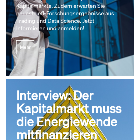
Kapitalmärkte. Zudem erwarten Sie
neueste efl-Forschungsergebnisse aus
Trading und Data Science. Jetzt
informieren und anmelden!
Mehr
Interview: Der
Kapitalmarkt muss
die Energiewende
mitfinanzieren