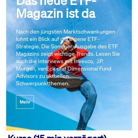
Das neue ETF-
Magazin ist da
Nach den jüngsten Marktschwankungen
lohnt ein Blick auf die eigene ETF-
Strategie. Die Sommer-Ausgabe des ETF
Magazins zeigt wichtige Trends. Lesen Sie
auch die Interviews mit Invesco, J.P.
Morgan, vanEck und Dimensional Fund
Advisors zu aktuellen
Schwerpunktthemen.
Mehr