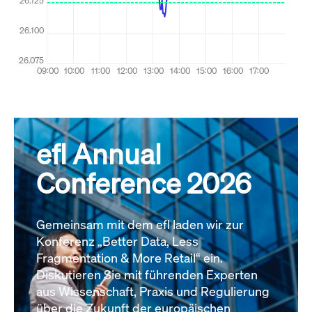
efl Annual
Conference 2026
Gemeinsam mit dem efl laden wir zur
Konferenz „Better Data, Less
Fragmentation & More Retail“ ein.
Diskutieren Sie mit führenden Experten
aus Wissenschaft, Praxis und Regulierung
über die Zukunft der europäischen