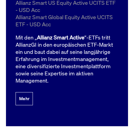
um d
Allianz Smart US Equity Active UCITS ETF
anzu
- USD Acc
ApplicationGatewayAffinityCORS
www.cashmarket.deutsche-
Session
Dies
Allianz Smart Global Equity Active UCITS
boerse.com
Ver
Last
ETF - USD Acc
um s
Clie
glei
Mit den „
Allianz Smart Active
“-ETFs tritt
Brow
werd
AllianzGI in den europäischen ETF-Markt
Benu
ein und baut dabei auf seine langjährige
die 
effe
Erfahrung im Investmentmanagement,
Ress
verb
eine diversifizierte Investmentplattform
unte
(Cro
sowie seine Expertise im aktiven
Shar
Management.
Bear
in v
Bere
Mehr
Gültig
Name
Anbieter / Domain
Beschreibung
Anbieter /
bis
Gültig
Name
Beschreibung
Domain
bis
_pk_id.7.931a
www.cashmarket.deutsche-
1 Jahr
Dieser Cookie-Name
boerse.com
ist mit der Open-