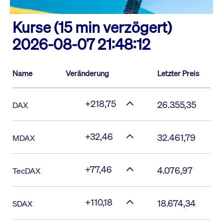
Kurse (15 min verzögert)
2026-08-07 21:48:12
Name
Veränderung
Letzter Preis
+218,75
26.355,35
DAX
+32,46
32.461,79
MDAX
+77,46
4.076,97
TecDAX
+110,18
18.674,34
SDAX