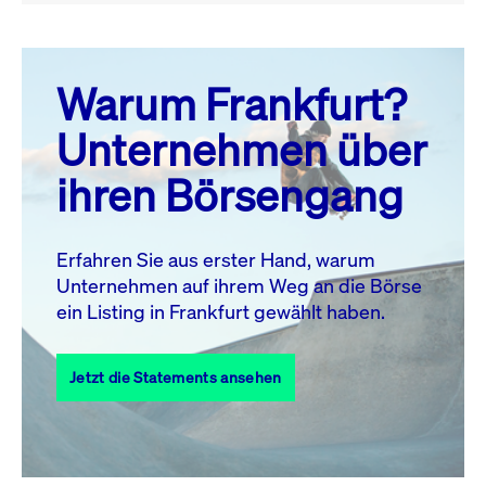
August 26
prev
next
Warum Frankfurt?
MO.
DI.
MI.
DO.
FR.
SA.
SO.
Unternehmen über
1
2
ihren Börsengang
3
4
5
6
8
9
7
10
11
12
13
14
15
16
Erfahren Sie aus erster Hand, warum
Unternehmen auf ihrem Weg an die Börse
17
18
19
20
21
22
23
ein Listing in Frankfurt gewählt haben.
24
25
27
28
29
30
26
Jetzt die Statements ansehen
31
Alle Events