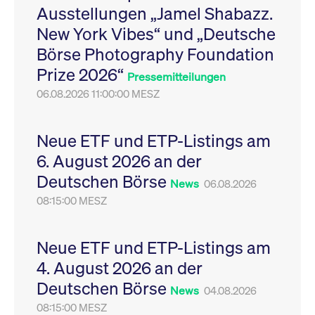
Ausstellungen „Jamel Shabazz.
Leistung der Website
VISITOR_PRIVACY_METADATA
YouTube
6
Dieses Cookie dient 
zu messen. Es handelt
.youtube.com
Monate
Speicherung der
New York Vibes“ und „Deutsche
sich um ein Muster-
Einwilligungs- und
Cookie, bei dem auf
Datenschutzbestim
Börse Photography Foundation
das Präfix _pk_ses
des Nutzers für ihre
eine kurze Reihe von
Interaktion mit der W
Prize 2026“
Zahlen und
Es erfasst Daten über
Pressemitteilungen
Buchstaben folgt, bei
Einwilligung des Bes
der es sich vermutlich
06.08.2026 11:00:00 MESZ
in Bezug auf verschi
um einen
Datenschutzrichtlini
Referenzcode für die
-einstellungen, um
Domain handelt, die
sicherzustellen, dass 
das Cookie setzt.
Präferenzen in zukünf
Neue ETF und ETP-Listings am
Sitzungen geehrt wer
6. August 2026 an der
Deutschen Börse
News
06.08.2026
08:15:00 MESZ
Neue ETF und ETP-Listings am
4. August 2026 an der
Deutschen Börse
News
04.08.2026
08:15:00 MESZ