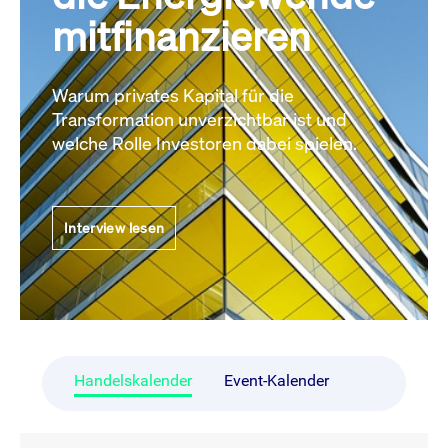
mitfinanzieren
Warum privates Kapital für die
Transformation unverzichtbar ist und
welche Rolle Investoren dabei spielen.
Interview lesen
Handelskalender
Event-Kalender