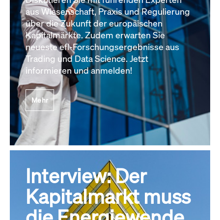
aus Wissenschaft, Praxis und Regulierung
über die Zukunft der europäischen
Kapitalmärkte. Zudem erwarten Sie
neueste efl-Forschungsergebnisse aus
Trading und Data Science. Jetzt
informieren und anmelden!
Mehr
Interview: Der
Kapitalmarkt muss
die Energiewende