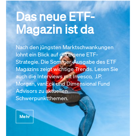
Das neue ETF-
Magazin ist da
Nach den jüngsten Marktschwankungen
lohnt ein Blick auf die eigene ETF-
Strategie. Die Sommer-Ausgabe des ETF
Magazins zeigt wichtige Trends. Lesen Sie
auch die Interviews mit Invesco, J.P.
Morgan, vanEck und Dimensional Fund
Advisors zu aktuellen
Schwerpunktthemen.
Mehr