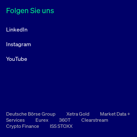
Folgen Sie uns
LinkedIn
Instagram
YouTube
Deutsche Börse Group
Xetra Gold
Market Data +
Services
Eurex
360T
Clearstream
Crypto Finance
ISS STOXX