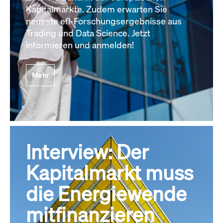
Kapitalmärkte. Zudem erwarten Sie
neueste efl-Forschungsergebnisse aus
Trading und Data Science. Jetzt
informieren und anmelden!
Mehr
Interview: Der
Kapitalmarkt muss
die Energiewende
mitfinanzieren