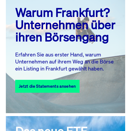
prev
next
Warum Frankfurt?
MO.
DI.
MI.
DO.
FR.
SA.
SO.
Unternehmen über
1
2
ihren Börsengang
3
4
5
6
8
9
7
10
11
12
13
14
15
16
Erfahren Sie aus erster Hand, warum
Unternehmen auf ihrem Weg an die Börse
17
18
19
20
21
22
23
ein Listing in Frankfurt gewählt haben.
24
25
27
28
29
30
26
Jetzt die Statements ansehen
31
Alle Events