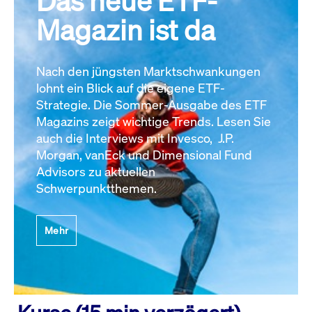
Das neue ETF-
Magazin ist da
Nach den jüngsten Marktschwankungen
lohnt ein Blick auf die eigene ETF-
Strategie. Die Sommer-Ausgabe des ETF
Magazins zeigt wichtige Trends. Lesen Sie
auch die Interviews mit Invesco, J.P.
Morgan, vanEck und Dimensional Fund
Advisors zu aktuellen
Schwerpunktthemen.
Mehr