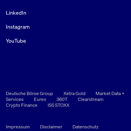
LinkedIn
Instagram
YouTube
Deutsche Börse Group
Xetra Gold
Market Data +
Services
Eurex
360T
Clearstream
Crypto Finance
ISS STOXX
Impressum
Disclaimer
Datenschutz