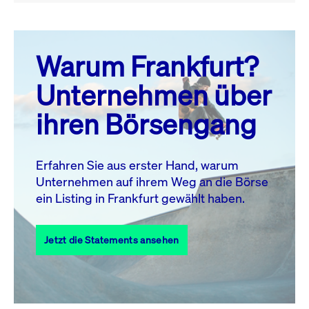
August 26
prev
next
Warum Frankfurt?
MO.
DI.
MI.
DO.
FR.
SA.
SO.
Unternehmen über
1
2
ihren Börsengang
3
4
5
6
7
9
8
10
11
12
13
14
15
16
Erfahren Sie aus erster Hand, warum
Unternehmen auf ihrem Weg an die Börse
17
18
19
20
21
22
23
ein Listing in Frankfurt gewählt haben.
24
25
27
28
29
30
26
Jetzt die Statements ansehen
31
Alle Events