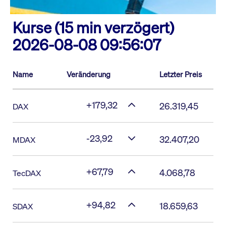
Kurse (15 min verzögert)
2026-08-08 09:56:07
Name
Veränderung
Letzter Preis
+179,32
26.319,45
DAX
-23,92
32.407,20
MDAX
+67,79
4.068,78
TecDAX
+94,82
18.659,63
SDAX