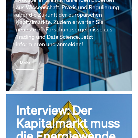
aus Wissenschaft, Praxis und Regulierung
über die Zukunft der europäischen
Kapitalmärkte. Zudem erwarten Sie
neueste efl-Forschungsergebnisse aus
Trading und Data Science. Jetzt
informieren und anmelden!
Mehr
Interview: Der
Kapitalmarkt muss
die Energiewende