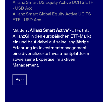
um d
Allianz Smart US Equity Active UCITS ETF
anzu
- USD Acc
ApplicationGatewayAffinityCORS
www.cashmarket.deutsche-
Session
Dies
Allianz Smart Global Equity Active UCITS
boerse.com
Ver
Last
ETF - USD Acc
um s
Clie
glei
Mit den „
Allianz Smart Active
“-ETFs tritt
Brow
werd
AllianzGI in den europäischen ETF-Markt
Benu
ein und baut dabei auf seine langjährige
die 
effe
Erfahrung im Investmentmanagement,
Ress
verb
eine diversifizierte Investmentplattform
unte
(Cro
sowie seine Expertise im aktiven
Shar
Management.
Bear
in v
Bere
Mehr
Gültig
Name
Anbieter / Domain
Beschreibung
Anbieter /
bis
Gültig
Name
Beschreibung
Domain
bis
_pk_id.7.931a
www.cashmarket.deutsche-
1 Jahr
Dieser Cookie-Name
boerse.com
ist mit der Open-