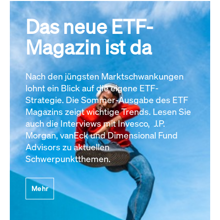
Das neue ETF-
Magazin ist da
Nach den jüngsten Marktschwankungen
lohnt ein Blick auf die eigene ETF-
Strategie. Die Sommer-Ausgabe des ETF
Magazins zeigt wichtige Trends. Lesen Sie
auch die Interviews mit Invesco, J.P.
Morgan, vanEck und Dimensional Fund
Advisors zu aktuellen
Schwerpunktthemen.
Mehr