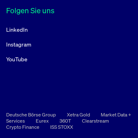
Folgen Sie uns
LinkedIn
Instagram
YouTube
Deutsche Börse Group
Xetra Gold
Market Data +
Services
Eurex
360T
Clearstream
Crypto Finance
ISS STOXX