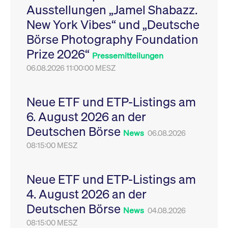
Ausstellungen „Jamel Shabazz.
Leistung der Website
VISITOR_PRIVACY_METADATA
YouTube
6
Dieses Cookie dient 
zu messen. Es handelt
.youtube.com
Monate
Speicherung der
New York Vibes“ und „Deutsche
sich um ein Muster-
Einwilligungs- und
Cookie, bei dem auf
Datenschutzbestim
Börse Photography Foundation
das Präfix _pk_ses
des Nutzers für ihre
eine kurze Reihe von
Interaktion mit der W
Prize 2026“
Zahlen und
Es erfasst Daten über
Pressemitteilungen
Buchstaben folgt, bei
Einwilligung des Bes
der es sich vermutlich
06.08.2026 11:00:00 MESZ
in Bezug auf verschi
um einen
Datenschutzrichtlini
Referenzcode für die
-einstellungen, um
Domain handelt, die
sicherzustellen, dass 
das Cookie setzt.
Präferenzen in zukünf
Neue ETF und ETP-Listings am
Sitzungen geehrt wer
6. August 2026 an der
Deutschen Börse
News
06.08.2026
08:15:00 MESZ
Neue ETF und ETP-Listings am
4. August 2026 an der
Deutschen Börse
News
04.08.2026
08:15:00 MESZ