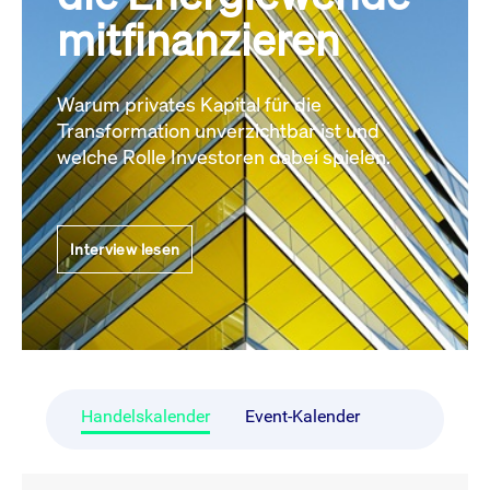
mitfinanzieren
Warum privates Kapital für die
Transformation unverzichtbar ist und
welche Rolle Investoren dabei spielen.
Interview lesen
Handelskalender
Event-Kalender